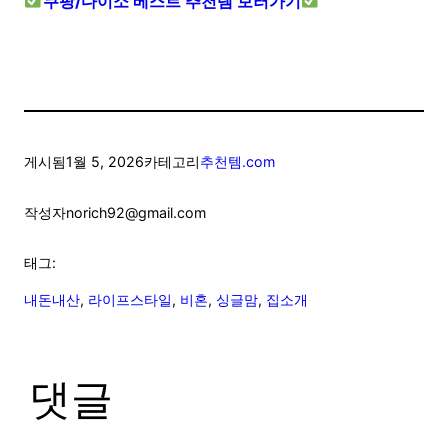
쿠팡/다이소 베스트 추천템 보러가기
게시됨
1월 5, 2026
카테고리
추천템.com
작성자
norich92@gmail.com
태그:
내돈내산
, 
라이프스타일
, 
비혼
, 
싱글맘
, 
집소개
댓글