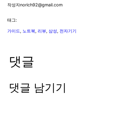
작성자
norich92@gmail.com
태그:
가이드
, 
노트북
, 
리뷰
, 
삼성
, 
전자기기
댓글
댓글 남기기