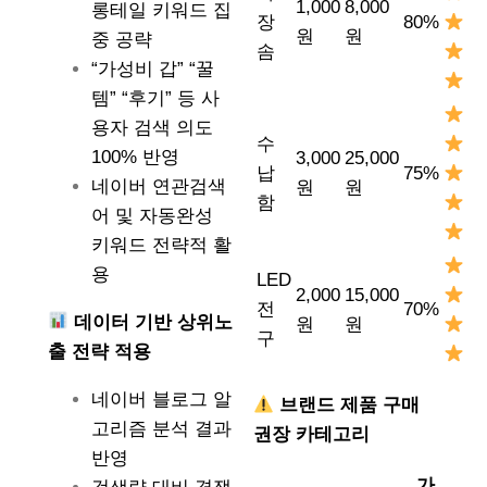
1,000
8,000
롱테일 키워드 집
장
80%
원
원
중 공략
솜
“가성비 갑” “꿀
템” “후기” 등 사
용자 검색 의도
수
100% 반영
3,000
25,000
납
75%
네이버 연관검색
원
원
함
어 및 자동완성
키워드 전략적 활
용
LED
2,000
15,000
전
70%
데이터 기반 상위노
원
원
구
출 전략 적용
네이버 블로그 알
브랜드 제품 구매
고리즘 분석 결과
권장 카테고리
반영
가