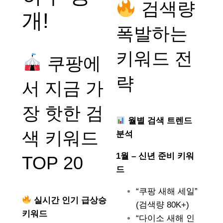
검색량
개!
폭발하는
키워드 전
쿠팡에
략
서 지금 가
장 핫한 검
월별 검색 트렌드
색 키워드
분석
1월 – 신년 준비 키워
TOP 20
드
“쿠팡 새해 세일”
실시간 인기 급상승
(검색량 80K+)
키워드
“다이소 새해 인