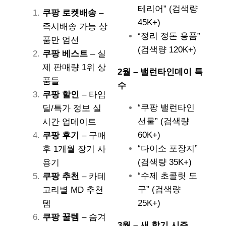
테리어” (검색량
쿠팡 로켓배송
–
45K+)
즉시배송 가능 상
“정리 정돈 용품”
품만 엄선
(검색량 120K+)
쿠팡 베스트
– 실
제 판매량 1위 상
2월 – 밸런타인데이 특
품들
수
쿠팡 할인
– 타임
“쿠팡 밸런타인
딜/특가 정보 실
선물” (검색량
시간 업데이트
60K+)
쿠팡 후기
– 구매
“다이소 포장지”
후 1개월 장기 사
(검색량 35K+)
용기
“수제 초콜릿 도
쿠팡 추천
– 카테
구” (검색량
고리별 MD 추천
25K+)
템
쿠팡 꿀템
– 숨겨
3월 – 새 학기 시즌