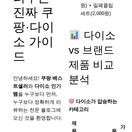
원) + 밀폐클립
진짜 쿠
세트(2,000원)
팡·다이
다이소
소 가이
vs 브랜드
드
제품 비교
분석
안녕하세요!
쿠팡 베스
트셀러
와
다이소 인기
템
을 누구보다 먼저,
다이소가 압승하는
누구보다 정확하게 리
카테고리
뷰하는 전문 블로그에
오신 것을 환영합니다.
제
가
품
품