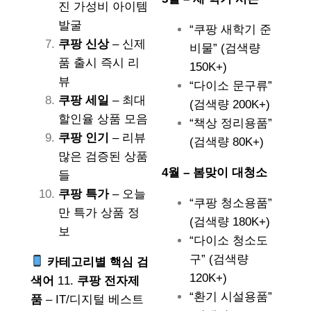
진 가성비 아이템
발굴
“쿠팡 새학기 준
쿠팡 신상
– 신제
비물” (검색량
품 출시 즉시 리
150K+)
뷰
“다이소 문구류”
쿠팡 세일
– 최대
(검색량 200K+)
할인율 상품 모음
“책상 정리용품”
쿠팡 인기
– 리뷰
(검색량 80K+)
많은 검증된 상품
4월 – 봄맞이 대청소
들
쿠팡 특가
– 오늘
“쿠팡 청소용품”
만 특가 상품 정
(검색량 180K+)
보
“다이소 청소도
구” (검색량
카테고리별 핵심 검
120K+)
색어
11.
쿠팡 전자제
“환기 시설용품”
품
– IT/디지털 베스트