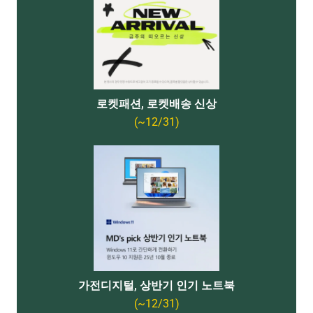
로켓패션, 로켓배송 신상
(~12/31)
가전디지털, 상반기 인기 노트북
(~12/31)