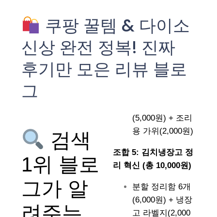
쿠팡 꿀템 & 다이소
신상 완전 정복! 진짜
후기만 모은 리뷰 블로
그
(5,000원) + 조리
용 가위(2,000원)
검색
조합 5: 김치냉장고 정
1위 블로
리 혁신 (총 10,000원)
그가 알
분할 정리함 6개
(6,000원) + 냉장
려주는
고 라벨지(2,000