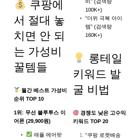
쿠팡에
비” (검색량
100K+)
서 절대 놓
“더위 극복 아이
템” (검색량
치면 안 되
160K+)
는
가성비
롱테일
꿀템들
키워드 발
굴 비법
월간 베스트 가성비
순위 TOP 10
1위: 무선 블루투스 이
경쟁도 낮은 고수익
어폰 (29,900원)
키워드 TOP 20
애플 에어팟
“쿠팡 로켓배송