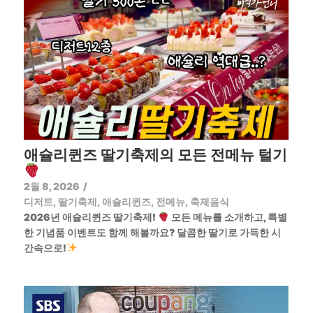
애슐리퀸즈 딸기축제의 모든 전메뉴 털기
2월 8, 2026
/
디저트
,
딸기축제
,
애슐리퀸즈
,
전메뉴
,
축제음식
2026년 애슐리퀸즈 딸기축제!
모든 메뉴를 소개하고, 특별
한 기념품 이벤트도 함께 해볼까요? 달콤한 딸기로 가득한 시
간속으로!