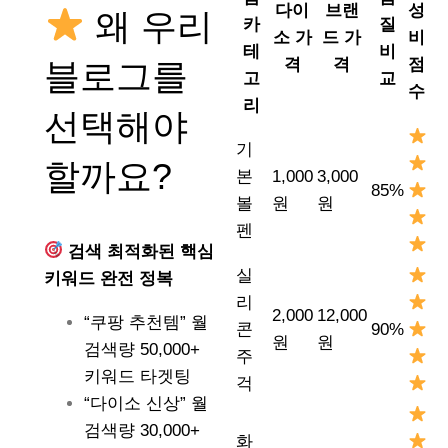
다이
브랜
성
왜 우리
카
질
소 가
드 가
비
테
비
격
격
점
블로그를
고
교
수
리
선택해야
기
할까요?
본
1,000
3,000
85%
볼
원
원
펜
검색 최적화된 핵심
실
키워드 완전 정복
리
2,000
12,000
“쿠팡 추천템” 월
콘
90%
원
원
검색량 50,000+
주
키워드 타겟팅
걱
“다이소 신상” 월
검색량 30,000+
화