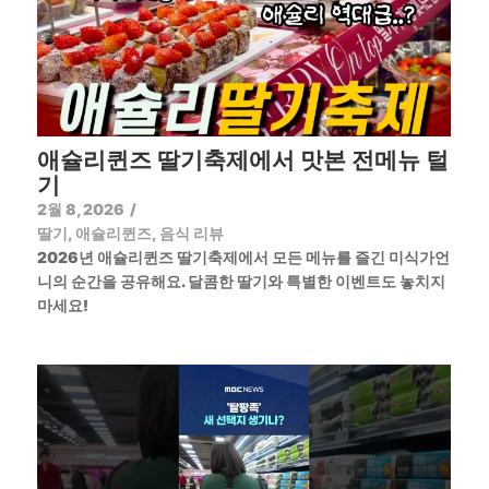
애슐리퀸즈 딸기축제에서 맛본 전메뉴 털
기
2월 8, 2026
/
딸기
,
애슐리퀸즈
,
음식 리뷰
2026년 애슐리퀸즈 딸기축제에서 모든 메뉴를 즐긴 미식가언
니의 순간을 공유해요. 달콤한 딸기와 특별한 이벤트도 놓치지
마세요!