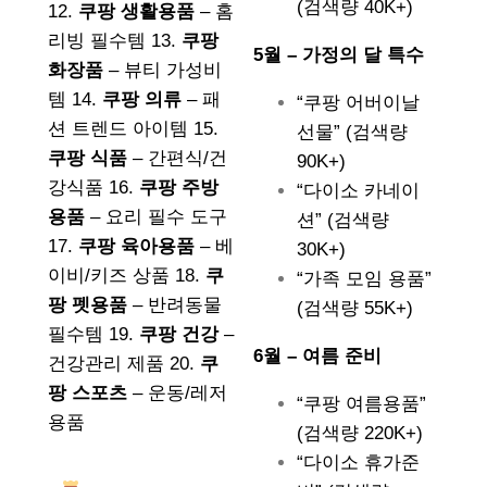
(검색량 40K+)
12.
쿠팡 생활용품
– 홈
리빙 필수템 13.
쿠팡
5월 – 가정의 달 특수
화장품
– 뷰티 가성비
템 14.
쿠팡 의류
– 패
“쿠팡 어버이날
션 트렌드 아이템 15.
선물” (검색량
쿠팡 식품
– 간편식/건
90K+)
강식품 16.
쿠팡 주방
“다이소 카네이
용품
– 요리 필수 도구
션” (검색량
17.
쿠팡 육아용품
– 베
30K+)
이비/키즈 상품 18.
쿠
“가족 모임 용품”
팡 펫용품
– 반려동물
(검색량 55K+)
필수템 19.
쿠팡 건강
–
6월 – 여름 준비
건강관리 제품 20.
쿠
팡 스포츠
– 운동/레저
“쿠팡 여름용품”
용품
(검색량 220K+)
“다이소 휴가준