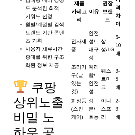
검색량 대비 경쟁
제품
권장
격
도 분석한 최적
카테고
이유
브랜
차
키워드 선정
리
드
이
월별/계절별 검색
트렌드 기반 콘텐
안전
5-
츠 기획
전자제
성/
삼
10
사용자 체류시간
품
내구
성/LG
배
증대를 위한 구조
성
화된 정보 제공
조리기
예리
웨스
3-
구(날
함/
트마
5
쿠팡
있는
안전
크
배
것)
성
상위노출
화장품
성
이니
2-
(스킨
분/
스프
3
비밀 노
케어)
효능
리
배
하우 공