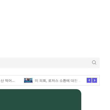
미 의회, 로저스 소환에 대한 긴급한 증언 요청
애슐리퀸즈 딸기축제의 모든 전메뉴 털기