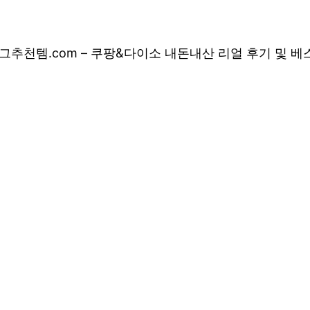
그
추천템.com – 쿠팡&다이소 내돈내산 리얼 후기 및 
 쿠팡&다이소 내돈
 상품 소개