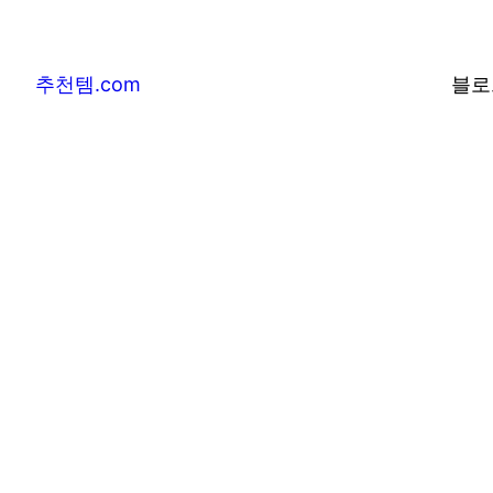
추천템.com
블로
추천템.com –
및 베스트어워즈