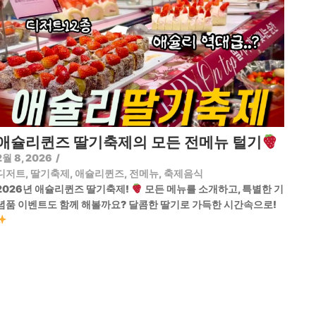
애슐리퀸즈 딸기축제의 모든 전메뉴 털기
2월 8, 2026
/
디저트
,
딸기축제
,
애슐리퀸즈
,
전메뉴
,
축제음식
2026년 애슐리퀸즈 딸기축제!
모든 메뉴를 소개하고, 특별한 기
념품 이벤트도 함께 해볼까요? 달콤한 딸기로 가득한 시간속으로!