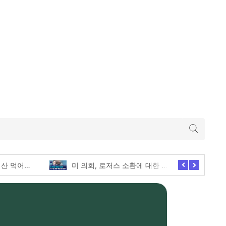
미 의회, 로저스 소환에 대한 긴급한 증언 요청
애슐리퀸즈 딸기축제의 모든 전메뉴 털기