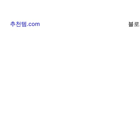
추천템.com
블로
추천템.com –
및 베스트어워즈