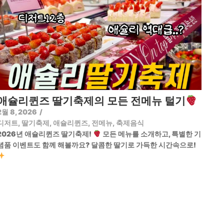
애슐리퀸즈 딸기축제의 모든 전메뉴 털기
2월 8, 2026
/
디저트
,
딸기축제
,
애슐리퀸즈
,
전메뉴
,
축제음식
2026년 애슐리퀸즈 딸기축제!
모든 메뉴를 소개하고, 특별한 기
념품 이벤트도 함께 해볼까요? 달콤한 딸기로 가득한 시간속으로!