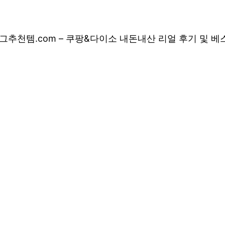
그
추천템.com – 쿠팡&다이소 내돈내산 리얼 후기 및 
 쿠팡&다이소 내돈
 상품 소개