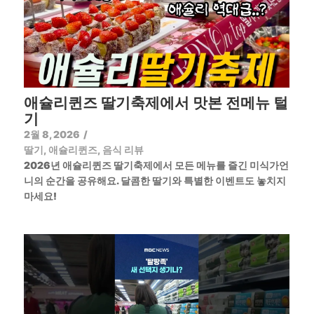
애슐리퀸즈 딸기축제에서 맛본 전메뉴 털
기
2월 8, 2026
/
딸기
,
애슐리퀸즈
,
음식 리뷰
2026년 애슐리퀸즈 딸기축제에서 모든 메뉴를 즐긴 미식가언
니의 순간을 공유해요. 달콤한 딸기와 특별한 이벤트도 놓치지
마세요!