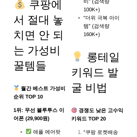
쿠팡에
비” (검색량
100K+)
서 절대 놓
“더위 극복 아이
템” (검색량
치면 안 되
160K+)
는
가성비
롱테일
꿀템들
키워드 발
굴 비법
월간 베스트 가성비
순위 TOP 10
1위: 무선 블루투스 이
경쟁도 낮은 고수익
어폰 (29,900원)
키워드 TOP 20
애플 에어팟
“쿠팡 로켓배송