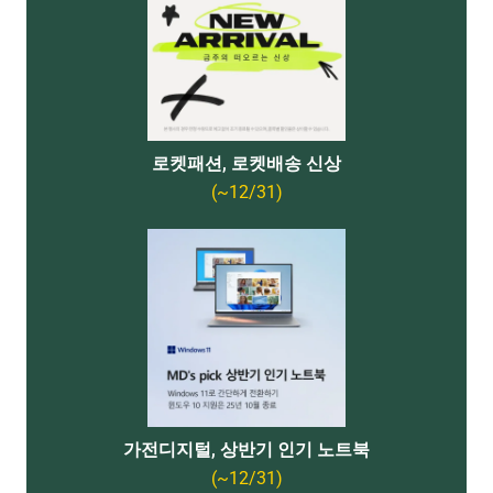
로켓패션, 로켓배송 신상
(~12/31)
가전디지털, 상반기 인기 노트북
(~12/31)