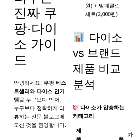
원) + 밀폐클립
진짜 쿠
세트(2,000원)
팡·다이
다이소
소 가이
vs 브랜드
드
제품 비교
분석
안녕하세요!
쿠팡 베스
트셀러
와
다이소 인기
템
을 누구보다 먼저,
다이소가 압승하는
누구보다 정확하게 리
카테고리
뷰하는 전문 블로그에
오신 것을 환영합니다.
제
가
품
품