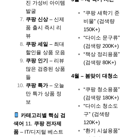
진 가성비 아이템
발굴
“쿠팡 새학기 준
쿠팡 신상
– 신제
비물” (검색량
품 출시 즉시 리
150K+)
뷰
“다이소 문구류”
쿠팡 세일
– 최대
(검색량 200K+)
할인율 상품 모음
“책상 정리용품”
쿠팡 인기
– 리뷰
(검색량 80K+)
많은 검증된 상품
4월 – 봄맞이 대청소
들
쿠팡 특가
– 오늘
“쿠팡 청소용품”
만 특가 상품 정
(검색량 180K+)
보
“다이소 청소도
구” (검색량
카테고리별 핵심 검
120K+)
색어
11.
쿠팡 전자제
“환기 시설용품”
품
– IT/디지털 베스트