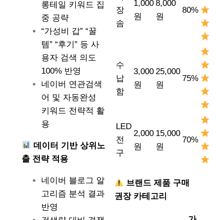
1,000
8,000
롱테일 키워드 집
장
80%
원
원
중 공략
솜
“가성비 갑” “꿀
템” “후기” 등 사
용자 검색 의도
수
100% 반영
3,000
25,000
납
75%
네이버 연관검색
원
원
함
어 및 자동완성
키워드 전략적 활
용
LED
2,000
15,000
전
70%
데이터 기반 상위노
원
원
구
출 전략 적용
네이버 블로그 알
브랜드 제품 구매
고리즘 분석 결과
권장 카테고리
반영
가