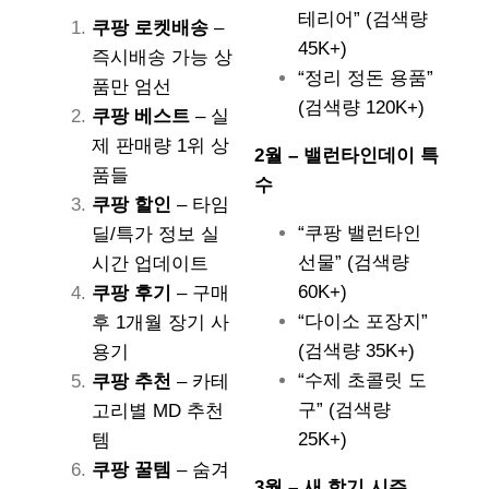
테리어” (검색량
쿠팡 로켓배송
–
45K+)
즉시배송 가능 상
“정리 정돈 용품”
품만 엄선
(검색량 120K+)
쿠팡 베스트
– 실
제 판매량 1위 상
2월 – 밸런타인데이 특
품들
수
쿠팡 할인
– 타임
“쿠팡 밸런타인
딜/특가 정보 실
선물” (검색량
시간 업데이트
60K+)
쿠팡 후기
– 구매
“다이소 포장지”
후 1개월 장기 사
(검색량 35K+)
용기
“수제 초콜릿 도
쿠팡 추천
– 카테
구” (검색량
고리별 MD 추천
25K+)
템
쿠팡 꿀템
– 숨겨
3월 – 새 학기 시즌