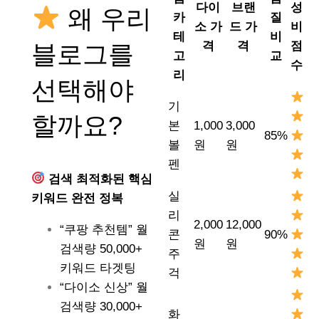
다이
브랜
성
왜 우리
카
질
소 가
드 가
비
테
비
격
격
점
블로그를
고
교
수
리
선택해야
기
할까요?
본
1,000
3,000
85%
볼
원
원
펜
검색 최적화된 핵심
실
키워드 완전 정복
리
2,000
12,000
“쿠팡 추천템” 월
콘
90%
원
원
검색량 50,000+
주
키워드 타겟팅
걱
“다이소 신상” 월
검색량 30,000+
화