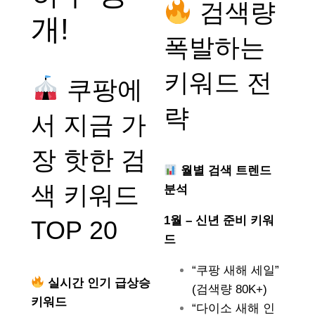
검색량
개!
폭발하는
키워드 전
쿠팡에
략
서 지금 가
장 핫한 검
월별 검색 트렌드
색 키워드
분석
1월 – 신년 준비 키워
TOP 20
드
“쿠팡 새해 세일”
실시간 인기 급상승
(검색량 80K+)
키워드
“다이소 새해 인