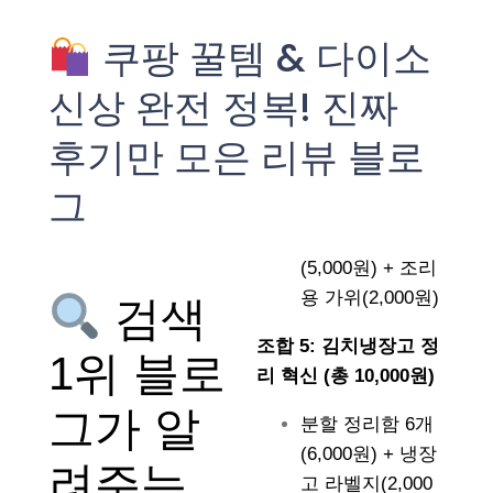
쿠팡 꿀템 & 다이소
신상 완전 정복! 진짜
후기만 모은 리뷰 블로
그
(5,000원) + 조리
용 가위(2,000원)
검색
조합 5: 김치냉장고 정
1위 블로
리 혁신 (총 10,000원)
그가 알
분할 정리함 6개
(6,000원) + 냉장
려주는
고 라벨지(2,000