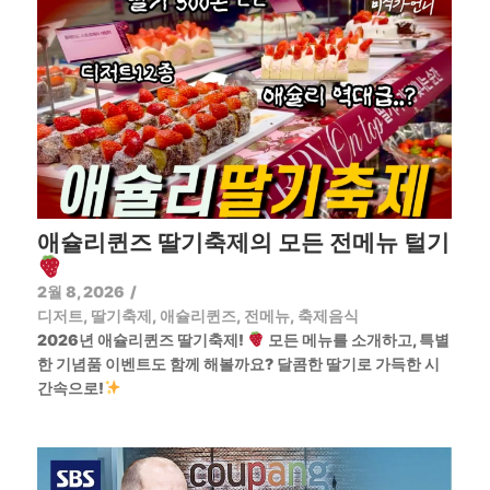
애슐리퀸즈 딸기축제의 모든 전메뉴 털기
2월 8, 2026
/
디저트
,
딸기축제
,
애슐리퀸즈
,
전메뉴
,
축제음식
2026년 애슐리퀸즈 딸기축제!
모든 메뉴를 소개하고, 특별
한 기념품 이벤트도 함께 해볼까요? 달콤한 딸기로 가득한 시
간속으로!