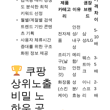
검색량 대비 경쟁
제품
권장
격
도 분석한 최적
카테고
이유
브랜
차
키워드 선정
리
드
이
월별/계절별 검색
트렌드 기반 콘텐
안전
5-
츠 기획
전자제
성/
삼
10
사용자 체류시간
품
내구
성/LG
배
증대를 위한 구조
성
화된 정보 제공
조리기
예리
웨스
3-
구(날
함/
트마
5
쿠팡
있는
안전
크
배
것)
성
상위노출
화장품
성
이니
2-
(스킨
분/
스프
3
비밀 노
케어)
효능
리
배
하우 공