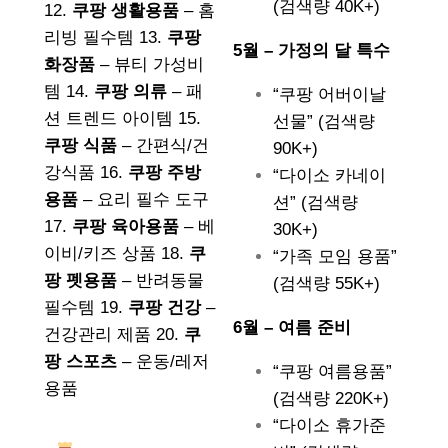
(검색량 40K+)
12.
쿠팡 생활용품
– 홈
리빙 필수템 13.
쿠팡
5월 – 가정의 달 특수
화장품
– 뷰티 가성비
템 14.
쿠팡 의류
– 패
“쿠팡 어버이날
션 트렌드 아이템 15.
선물” (검색량
쿠팡 식품
– 간편식/건
90K+)
강식품 16.
쿠팡 주방
“다이소 카네이
용품
– 요리 필수 도구
션” (검색량
17.
쿠팡 육아용품
– 베
30K+)
이비/키즈 상품 18.
쿠
“가족 모임 용품”
팡 펫용품
– 반려동물
(검색량 55K+)
필수템 19.
쿠팡 건강
–
6월 – 여름 준비
건강관리 제품 20.
쿠
팡 스포츠
– 운동/레저
“쿠팡 여름용품”
용품
(검색량 220K+)
“다이소 휴가준