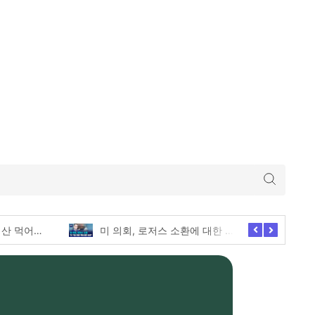
미 의회, 로저스 소환에 대한 긴급한 증언 요청
애슐리퀸즈 딸기축제의 모든 전메뉴 털기