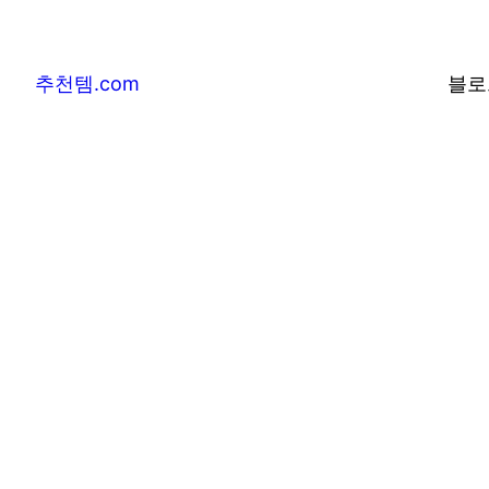
추천템.com
블로
추천템.com –
및 베스트어워즈