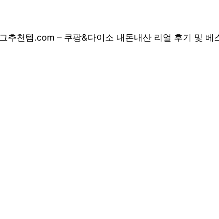
그
추천템.com – 쿠팡&다이소 내돈내산 리얼 후기 및 
 쿠팡&다이소 내돈
 상품 소개