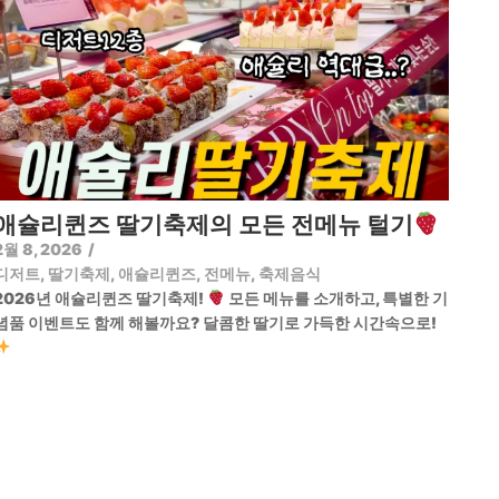
애슐리퀸즈 딸기축제의 모든 전메뉴 털기
2월 8, 2026
/
디저트
,
딸기축제
,
애슐리퀸즈
,
전메뉴
,
축제음식
2026년 애슐리퀸즈 딸기축제!
모든 메뉴를 소개하고, 특별한 기
념품 이벤트도 함께 해볼까요? 달콤한 딸기로 가득한 시간속으로!