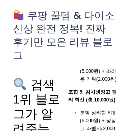
쿠팡 꿀템 & 다이소
신상 완전 정복! 진짜
후기만 모은 리뷰 블로
그
(5,000원) + 조리
용 가위(2,000원)
검색
조합 5: 김치냉장고 정
1위 블로
리 혁신 (총 10,000원)
그가 알
분할 정리함 6개
(6,000원) + 냉장
려주는
고 라벨지(2,000