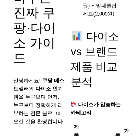
원) + 밀폐클립
진짜 쿠
세트(2,000원)
팡·다이
다이소
소 가이
vs 브랜드
드
제품 비교
분석
안녕하세요!
쿠팡 베스
트셀러
와
다이소 인기
템
을 누구보다 먼저,
다이소가 압승하는
누구보다 정확하게 리
카테고리
뷰하는 전문 블로그에
오신 것을 환영합니다.
제
가
품
품