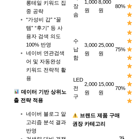
1,000
8,000
롱테일 키워드 집
장
80%
원
원
중 공략
솜
“가성비 갑” “꿀
템” “후기” 등 사
용자 검색 의도
수
100% 반영
3,000
25,000
납
75%
네이버 연관검색
원
원
함
어 및 자동완성
키워드 전략적 활
용
LED
2,000
15,000
전
70%
데이터 기반 상위노
원
원
구
출 전략 적용
네이버 블로그 알
브랜드 제품 구매
고리즘 분석 결과
권장 카테고리
반영
가