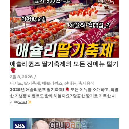
애슐리퀸즈 딸기축제의 모든 전메뉴 털기
2월 8, 2026
/
디저트
,
딸기축제
,
애슐리퀸즈
,
전메뉴
,
축제음식
2026년 애슐리퀸즈 딸기축제!
모든 메뉴를 소개하고, 특별
한 기념품 이벤트도 함께 해볼까요? 달콤한 딸기로 가득한 시
간속으로!