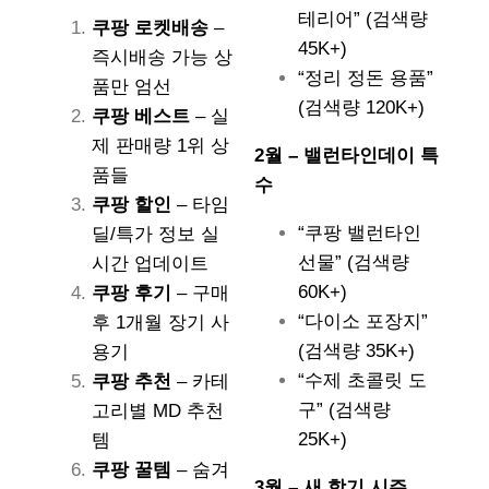
테리어” (검색량
쿠팡 로켓배송
–
45K+)
즉시배송 가능 상
“정리 정돈 용품”
품만 엄선
(검색량 120K+)
쿠팡 베스트
– 실
제 판매량 1위 상
2월 – 밸런타인데이 특
품들
수
쿠팡 할인
– 타임
“쿠팡 밸런타인
딜/특가 정보 실
선물” (검색량
시간 업데이트
60K+)
쿠팡 후기
– 구매
“다이소 포장지”
후 1개월 장기 사
(검색량 35K+)
용기
“수제 초콜릿 도
쿠팡 추천
– 카테
구” (검색량
고리별 MD 추천
25K+)
템
쿠팡 꿀템
– 숨겨
3월 – 새 학기 시즌