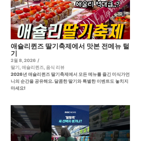
애슐리퀸즈 딸기축제에서 맛본 전메뉴 털
기
2월 8, 2026
/
딸기
,
애슐리퀸즈
,
음식 리뷰
2026년 애슐리퀸즈 딸기축제에서 모든 메뉴를 즐긴 미식가언
니의 순간을 공유해요. 달콤한 딸기와 특별한 이벤트도 놓치지
마세요!