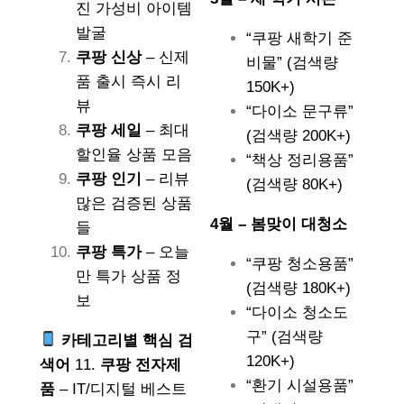
진 가성비 아이템
발굴
“쿠팡 새학기 준
쿠팡 신상
– 신제
비물” (검색량
품 출시 즉시 리
150K+)
뷰
“다이소 문구류”
쿠팡 세일
– 최대
(검색량 200K+)
할인율 상품 모음
“책상 정리용품”
쿠팡 인기
– 리뷰
(검색량 80K+)
많은 검증된 상품
4월 – 봄맞이 대청소
들
쿠팡 특가
– 오늘
“쿠팡 청소용품”
만 특가 상품 정
(검색량 180K+)
보
“다이소 청소도
구” (검색량
카테고리별 핵심 검
120K+)
색어
11.
쿠팡 전자제
“환기 시설용품”
품
– IT/디지털 베스트