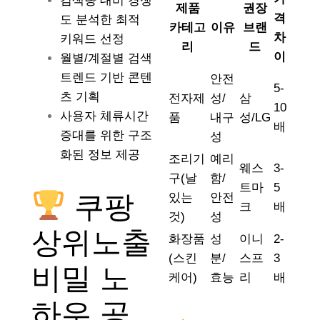
검색량 대비 경쟁
제품
권장
격
도 분석한 최적
카테고
이유
브랜
차
키워드 선정
리
드
이
월별/계절별 검색
트렌드 기반 콘텐
안전
5-
츠 기획
전자제
성/
삼
10
사용자 체류시간
품
내구
성/LG
배
증대를 위한 구조
성
화된 정보 제공
조리기
예리
웨스
3-
구(날
함/
트마
5
쿠팡
있는
안전
크
배
것)
성
상위노출
화장품
성
이니
2-
(스킨
분/
스프
3
비밀 노
케어)
효능
리
배
하우 공