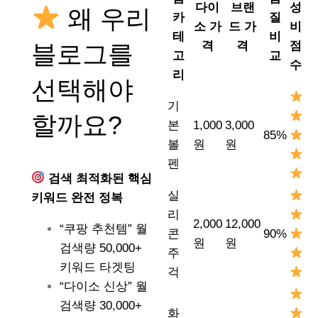
다이
브랜
성
왜 우리
카
질
소 가
드 가
비
테
비
격
격
점
블로그를
고
교
수
리
선택해야
기
할까요?
본
1,000
3,000
85%
볼
원
원
펜
검색 최적화된 핵심
실
키워드 완전 정복
리
2,000
12,000
“쿠팡 추천템” 월
콘
90%
원
원
검색량 50,000+
주
키워드 타겟팅
걱
“다이소 신상” 월
검색량 30,000+
화