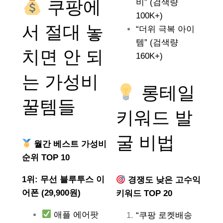
쿠팡에
비” (검색량
100K+)
서 절대 놓
“더위 극복 아이
템” (검색량
치면 안 되
160K+)
는
가성비
롱테일
꿀템들
키워드 발
굴 비법
월간 베스트 가성비
순위 TOP 10
1위: 무선 블루투스 이
경쟁도 낮은 고수익
어폰 (29,900원)
키워드 TOP 20
애플 에어팟
“쿠팡 로켓배송