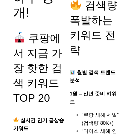
검색량
개!
폭발하는
키워드 전
쿠팡에
략
서 지금 가
장 핫한 검
월별 검색 트렌드
색 키워드
분석
1월 – 신년 준비 키워
TOP 20
드
“쿠팡 새해 세일”
실시간 인기 급상승
(검색량 80K+)
키워드
“다이소 새해 인