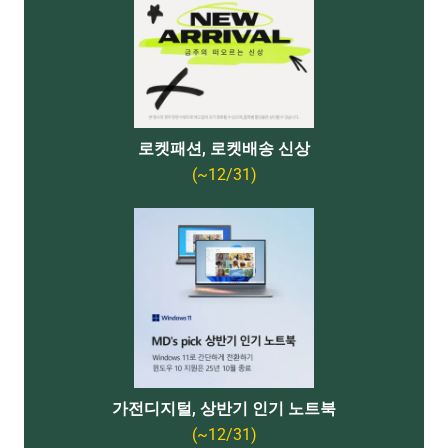
로켓패션, 로켓배송 신상
(~12/31)
가전디지털, 상반기 인기 노트북
(~12/31)