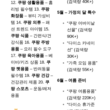
(검색량 40K+)
12.
쿠팡 생활용품
– 홈
리빙 필수템 13.
쿠팡
5월 – 가정의 달 특수
화장품
– 뷰티 가성비
템 14.
쿠팡 의류
– 패
“쿠팡 어버이날
션 트렌드 아이템 15.
선물” (검색량
쿠팡 식품
– 간편식/건
90K+)
강식품 16.
쿠팡 주방
“다이소 카네이
용품
– 요리 필수 도구
션” (검색량
17.
쿠팡 육아용품
– 베
30K+)
이비/키즈 상품 18.
쿠
“가족 모임 용품”
팡 펫용품
– 반려동물
(검색량 55K+)
필수템 19.
쿠팡 건강
–
6월 – 여름 준비
건강관리 제품 20.
쿠
팡 스포츠
– 운동/레저
“쿠팡 여름용품”
용품
(검색량 220K+)
“다이소 휴가준