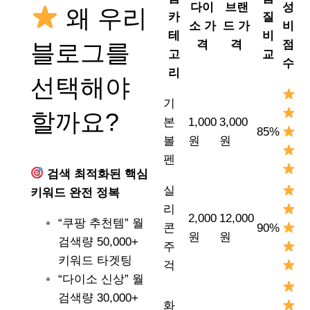
다이
브랜
성
왜 우리
카
질
소 가
드 가
비
테
비
격
격
점
블로그를
고
교
수
리
선택해야
기
할까요?
본
1,000
3,000
85%
볼
원
원
펜
검색 최적화된 핵심
실
키워드 완전 정복
리
2,000
12,000
“쿠팡 추천템” 월
콘
90%
원
원
검색량 50,000+
주
키워드 타겟팅
걱
“다이소 신상” 월
검색량 30,000+
화