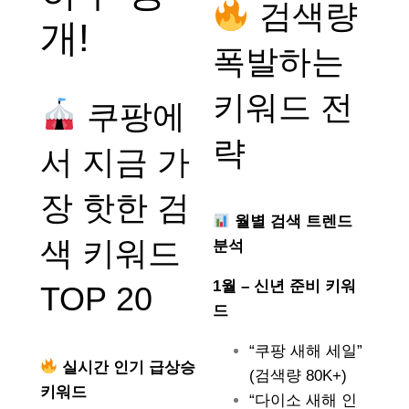
검색량
개!
폭발하는
키워드 전
쿠팡에
략
서 지금 가
장 핫한 검
월별 검색 트렌드
색 키워드
분석
1월 – 신년 준비 키워
TOP 20
드
“쿠팡 새해 세일”
실시간 인기 급상승
(검색량 80K+)
키워드
“다이소 새해 인