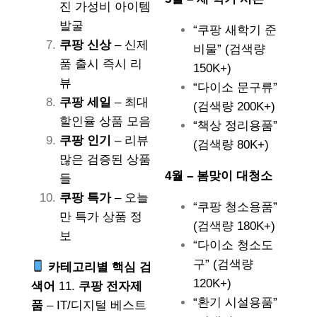
진 가성비 아이템
발굴
“쿠팡 새학기 준
쿠팡 신상
– 신제
비물” (검색량
품 출시 즉시 리
150K+)
뷰
“다이소 문구류”
쿠팡 세일
– 최대
(검색량 200K+)
할인율 상품 모음
“책상 정리용품”
쿠팡 인기
– 리뷰
(검색량 80K+)
많은 검증된 상품
4월 – 봄맞이 대청소
들
쿠팡 특가
– 오늘
“쿠팡 청소용품”
만 특가 상품 정
(검색량 180K+)
보
“다이소 청소도
구” (검색량
카테고리별 핵심 검
120K+)
색어
11.
쿠팡 전자제
“환기 시설용품”
품
– IT/디지털 베스트