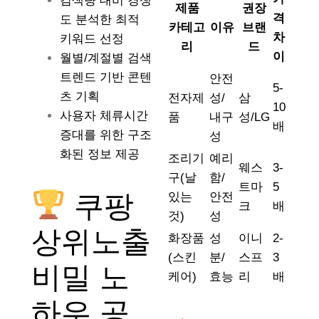
검색량 대비 경쟁
제품
권장
격
도 분석한 최적
카테고
이유
브랜
차
키워드 선정
리
드
이
월별/계절별 검색
트렌드 기반 콘텐
안전
5-
츠 기획
전자제
성/
삼
10
사용자 체류시간
품
내구
성/LG
배
증대를 위한 구조
성
화된 정보 제공
조리기
예리
웨스
3-
구(날
함/
트마
5
쿠팡
있는
안전
크
배
것)
성
상위노출
화장품
성
이니
2-
(스킨
분/
스프
3
비밀 노
케어)
효능
리
배
하우 공