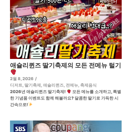
애슐리퀸즈 딸기축제의 모든 전메뉴 털기
2월 8, 2026
/
디저트
,
딸기축제
,
애슐리퀸즈
,
전메뉴
,
축제음식
2026년 애슐리퀸즈 딸기축제!
모든 메뉴를 소개하고, 특별
한 기념품 이벤트도 함께 해볼까요? 달콤한 딸기로 가득한 시
간속으로!