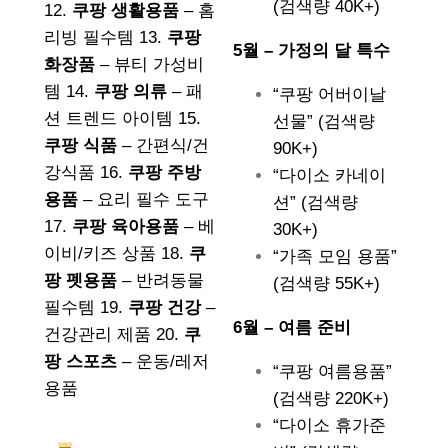
(검색량 40K+)
12.
쿠팡 생활용품
– 홈
리빙 필수템 13.
쿠팡
5월 – 가정의 달 특수
화장품
– 뷰티 가성비
템 14.
쿠팡 의류
– 패
“쿠팡 어버이날
션 트렌드 아이템 15.
선물” (검색량
쿠팡 식품
– 간편식/건
90K+)
강식품 16.
쿠팡 주방
“다이소 카네이
용품
– 요리 필수 도구
션” (검색량
17.
쿠팡 육아용품
– 베
30K+)
이비/키즈 상품 18.
쿠
“가족 모임 용품”
팡 펫용품
– 반려동물
(검색량 55K+)
필수템 19.
쿠팡 건강
–
6월 – 여름 준비
건강관리 제품 20.
쿠
팡 스포츠
– 운동/레저
“쿠팡 여름용품”
용품
(검색량 220K+)
“다이소 휴가준