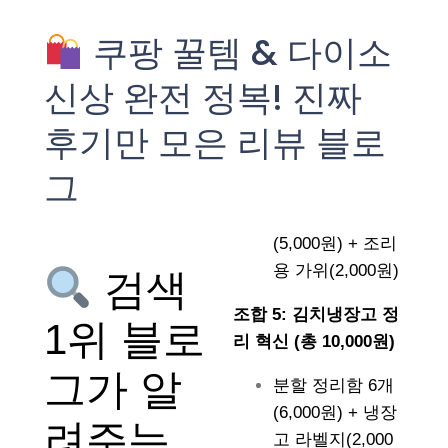
쿠팡 꿀템 & 다이소
신상 완전 정복! 진짜
후기만 모은 리뷰 블로
그
(5,000원) + 조리
용 가위(2,000원)
검색
조합 5: 김치냉장고 정
1위 블로
리 혁신 (총 10,000원)
그가 알
분할 정리함 6개
(6,000원) + 냉장
려주는
고 라벨지(2,000