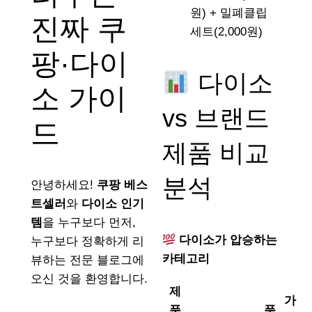
원) + 밀폐클립
진짜 쿠
세트(2,000원)
팡·다이
다이소
소 가이
vs 브랜드
드
제품 비교
분석
안녕하세요!
쿠팡 베스
트셀러
와
다이소 인기
템
을 누구보다 먼저,
다이소가 압승하는
누구보다 정확하게 리
카테고리
뷰하는 전문 블로그에
오신 것을 환영합니다.
제
가
품
품