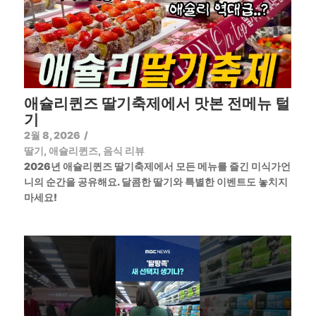
애슐리퀸즈 딸기축제에서 맛본 전메뉴 털
기
2월 8, 2026
/
딸기
,
애슐리퀸즈
,
음식 리뷰
2026년 애슐리퀸즈 딸기축제에서 모든 메뉴를 즐긴 미식가언
니의 순간을 공유해요. 달콤한 딸기와 특별한 이벤트도 놓치지
마세요!