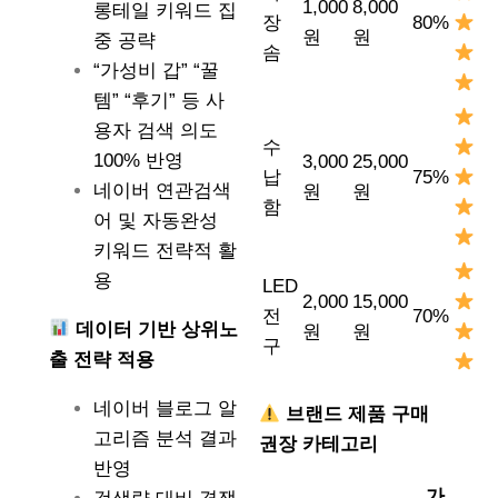
1,000
8,000
롱테일 키워드 집
장
80%
원
원
중 공략
솜
“가성비 갑” “꿀
템” “후기” 등 사
용자 검색 의도
수
100% 반영
3,000
25,000
납
75%
네이버 연관검색
원
원
함
어 및 자동완성
키워드 전략적 활
용
LED
2,000
15,000
전
70%
데이터 기반 상위노
원
원
구
출 전략 적용
네이버 블로그 알
브랜드 제품 구매
고리즘 분석 결과
권장 카테고리
반영
가