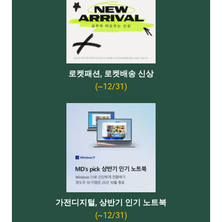
로켓패션, 로켓배송 신상
(~12/31)
가전디지털, 상반기 인기 노트북
(~12/31)