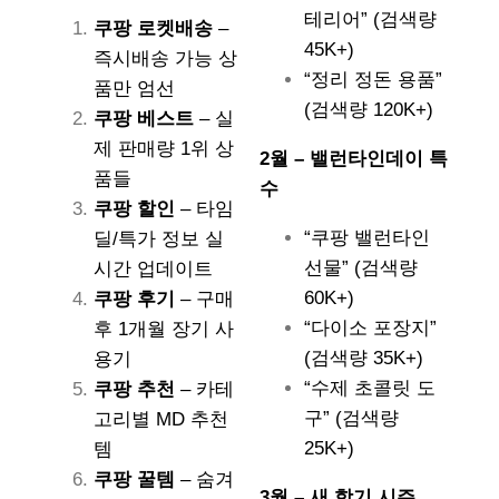
테리어” (검색량
쿠팡 로켓배송
–
45K+)
즉시배송 가능 상
“정리 정돈 용품”
품만 엄선
(검색량 120K+)
쿠팡 베스트
– 실
제 판매량 1위 상
2월 – 밸런타인데이 특
품들
수
쿠팡 할인
– 타임
“쿠팡 밸런타인
딜/특가 정보 실
선물” (검색량
시간 업데이트
60K+)
쿠팡 후기
– 구매
“다이소 포장지”
후 1개월 장기 사
(검색량 35K+)
용기
“수제 초콜릿 도
쿠팡 추천
– 카테
구” (검색량
고리별 MD 추천
25K+)
템
쿠팡 꿀템
– 숨겨
3월 – 새 학기 시즌