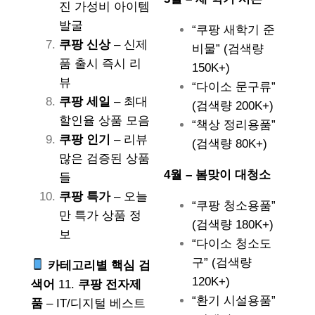
진 가성비 아이템
발굴
“쿠팡 새학기 준
쿠팡 신상
– 신제
비물” (검색량
품 출시 즉시 리
150K+)
뷰
“다이소 문구류”
쿠팡 세일
– 최대
(검색량 200K+)
할인율 상품 모음
“책상 정리용품”
쿠팡 인기
– 리뷰
(검색량 80K+)
많은 검증된 상품
4월 – 봄맞이 대청소
들
쿠팡 특가
– 오늘
“쿠팡 청소용품”
만 특가 상품 정
(검색량 180K+)
보
“다이소 청소도
구” (검색량
카테고리별 핵심 검
120K+)
색어
11.
쿠팡 전자제
“환기 시설용품”
품
– IT/디지털 베스트