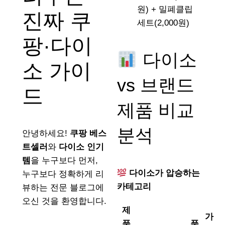
원) + 밀폐클립
진짜 쿠
세트(2,000원)
팡·다이
다이소
소 가이
vs 브랜드
드
제품 비교
분석
안녕하세요!
쿠팡 베스
트셀러
와
다이소 인기
템
을 누구보다 먼저,
다이소가 압승하는
누구보다 정확하게 리
카테고리
뷰하는 전문 블로그에
오신 것을 환영합니다.
제
가
품
품