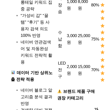
1,000
8,000
롱테일 키워드 집
장
80%
원
원
중 공략
솜
“가성비 갑” “꿀
템” “후기” 등 사
용자 검색 의도
수
100% 반영
3,000
25,000
납
75%
네이버 연관검색
원
원
함
어 및 자동완성
키워드 전략적 활
용
LED
2,000
15,000
전
70%
데이터 기반 상위노
원
원
구
출 전략 적용
네이버 블로그 알
브랜드 제품 구매
고리즘 분석 결과
권장 카테고리
반영
가