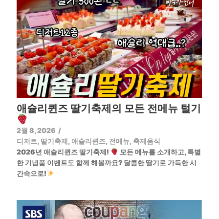
애슐리퀸즈 딸기축제의 모든 전메뉴 털기
2월 8, 2026
/
디저트
,
딸기축제
,
애슐리퀸즈
,
전메뉴
,
축제음식
2026년 애슐리퀸즈 딸기축제!
모든 메뉴를 소개하고, 특별
한 기념품 이벤트도 함께 해볼까요? 달콤한 딸기로 가득한 시
간속으로!