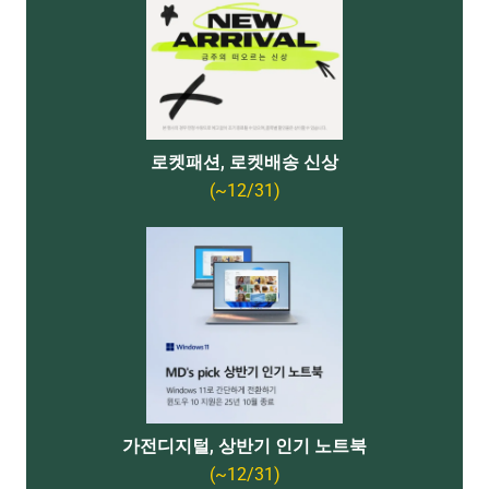
로켓패션, 로켓배송 신상
(~12/31)
가전디지털, 상반기 인기 노트북
(~12/31)