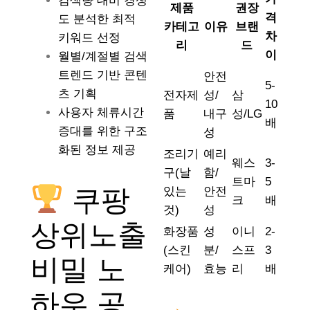
검색량 대비 경쟁
제품
권장
격
도 분석한 최적
카테고
이유
브랜
차
키워드 선정
리
드
이
월별/계절별 검색
트렌드 기반 콘텐
안전
5-
츠 기획
전자제
성/
삼
10
사용자 체류시간
품
내구
성/LG
배
증대를 위한 구조
성
화된 정보 제공
조리기
예리
웨스
3-
구(날
함/
트마
5
쿠팡
있는
안전
크
배
것)
성
상위노출
화장품
성
이니
2-
(스킨
분/
스프
3
비밀 노
케어)
효능
리
배
하우 공