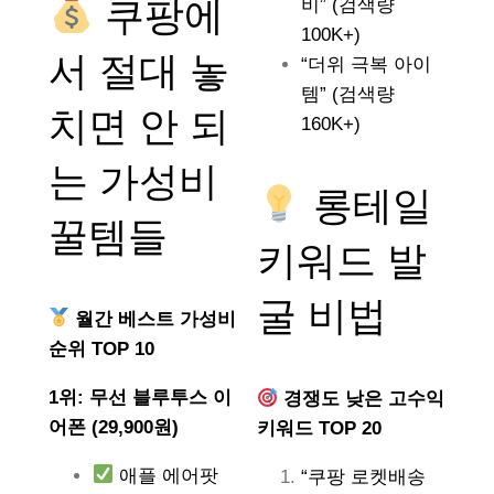
쿠팡에
비” (검색량
100K+)
서 절대 놓
“더위 극복 아이
템” (검색량
치면 안 되
160K+)
는
가성비
롱테일
꿀템들
키워드 발
굴 비법
월간 베스트 가성비
순위 TOP 10
1위: 무선 블루투스 이
경쟁도 낮은 고수익
어폰 (29,900원)
키워드 TOP 20
애플 에어팟
“쿠팡 로켓배송