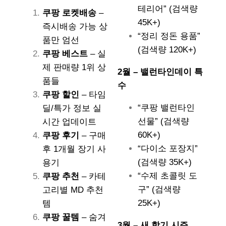
테리어” (검색량
쿠팡 로켓배송
–
45K+)
즉시배송 가능 상
“정리 정돈 용품”
품만 엄선
(검색량 120K+)
쿠팡 베스트
– 실
제 판매량 1위 상
2월 – 밸런타인데이 특
품들
수
쿠팡 할인
– 타임
“쿠팡 밸런타인
딜/특가 정보 실
선물” (검색량
시간 업데이트
60K+)
쿠팡 후기
– 구매
“다이소 포장지”
후 1개월 장기 사
(검색량 35K+)
용기
“수제 초콜릿 도
쿠팡 추천
– 카테
구” (검색량
고리별 MD 추천
25K+)
템
쿠팡 꿀템
– 숨겨
3월 – 새 학기 시즌