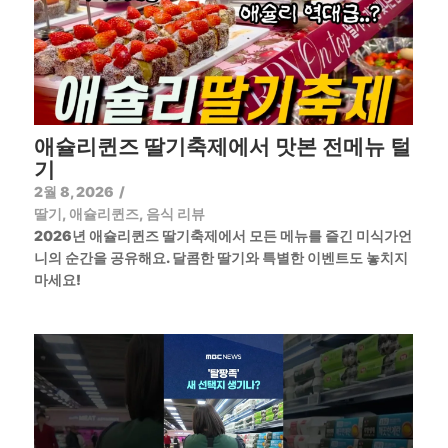
애슐리퀸즈 딸기축제에서 맛본 전메뉴 털
기
2월 8, 2026
/
딸기
,
애슐리퀸즈
,
음식 리뷰
2026년 애슐리퀸즈 딸기축제에서 모든 메뉴를 즐긴 미식가언
니의 순간을 공유해요. 달콤한 딸기와 특별한 이벤트도 놓치지
마세요!