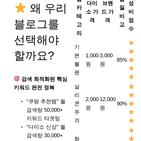
다이
브랜
성
왜 우리
카
질
소 가
드 가
비
테
비
격
격
점
블로그를
고
교
수
리
선택해야
기
할까요?
본
1,000
3,000
85%
볼
원
원
펜
검색 최적화된 핵심
실
키워드 완전 정복
리
2,000
12,000
“쿠팡 추천템” 월
콘
90%
원
원
검색량 50,000+
주
키워드 타겟팅
걱
“다이소 신상” 월
검색량 30,000+
화