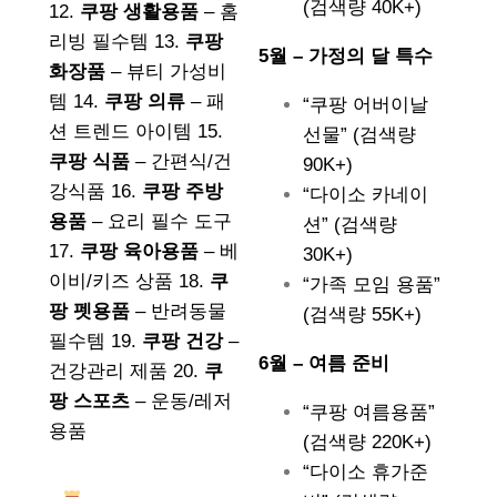
(검색량 40K+)
12.
쿠팡 생활용품
– 홈
리빙 필수템 13.
쿠팡
5월 – 가정의 달 특수
화장품
– 뷰티 가성비
템 14.
쿠팡 의류
– 패
“쿠팡 어버이날
션 트렌드 아이템 15.
선물” (검색량
쿠팡 식품
– 간편식/건
90K+)
강식품 16.
쿠팡 주방
“다이소 카네이
용품
– 요리 필수 도구
션” (검색량
17.
쿠팡 육아용품
– 베
30K+)
이비/키즈 상품 18.
쿠
“가족 모임 용품”
팡 펫용품
– 반려동물
(검색량 55K+)
필수템 19.
쿠팡 건강
–
6월 – 여름 준비
건강관리 제품 20.
쿠
팡 스포츠
– 운동/레저
“쿠팡 여름용품”
용품
(검색량 220K+)
“다이소 휴가준