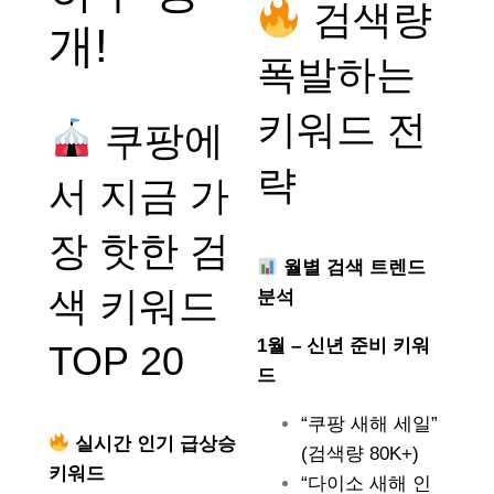
검색량
개!
폭발하는
키워드 전
쿠팡에
략
서 지금 가
장 핫한 검
월별 검색 트렌드
색 키워드
분석
1월 – 신년 준비 키워
TOP 20
드
“쿠팡 새해 세일”
실시간 인기 급상승
(검색량 80K+)
키워드
“다이소 새해 인