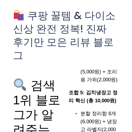
쿠팡 꿀템 & 다이소
신상 완전 정복! 진짜
후기만 모은 리뷰 블로
그
(5,000원) + 조리
용 가위(2,000원)
검색
조합 5: 김치냉장고 정
1위 블로
리 혁신 (총 10,000원)
그가 알
분할 정리함 6개
(6,000원) + 냉장
려주는
고 라벨지(2,000