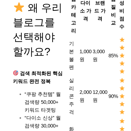
다이
브랜
성
왜 우리
카
질
소 가
드 가
비
테
비
격
격
점
블로그를
고
교
수
리
선택해야
기
할까요?
본
1,000
3,000
85%
볼
원
원
펜
검색 최적화된 핵심
실
키워드 완전 정복
리
2,000
12,000
“쿠팡 추천템” 월
콘
90%
원
원
검색량 50,000+
주
키워드 타겟팅
걱
“다이소 신상” 월
검색량 30,000+
화