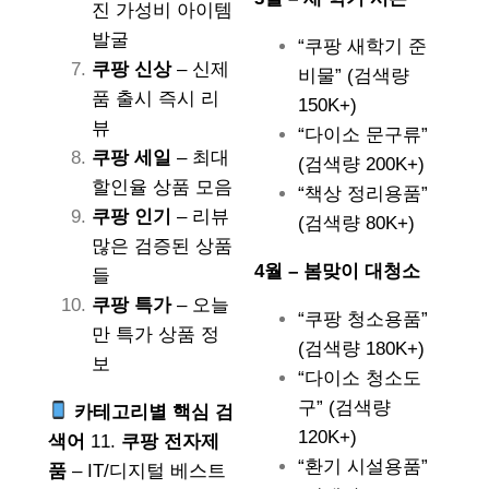
진 가성비 아이템
발굴
“쿠팡 새학기 준
쿠팡 신상
– 신제
비물” (검색량
품 출시 즉시 리
150K+)
뷰
“다이소 문구류”
쿠팡 세일
– 최대
(검색량 200K+)
할인율 상품 모음
“책상 정리용품”
쿠팡 인기
– 리뷰
(검색량 80K+)
많은 검증된 상품
4월 – 봄맞이 대청소
들
쿠팡 특가
– 오늘
“쿠팡 청소용품”
만 특가 상품 정
(검색량 180K+)
보
“다이소 청소도
구” (검색량
카테고리별 핵심 검
120K+)
색어
11.
쿠팡 전자제
“환기 시설용품”
품
– IT/디지털 베스트