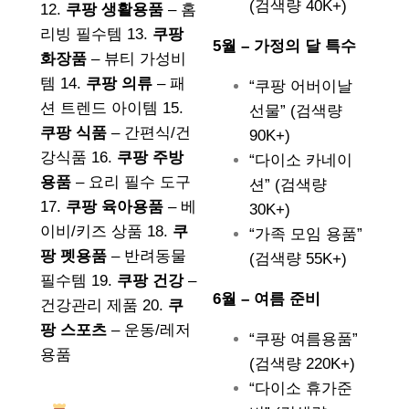
(검색량 40K+)
12.
쿠팡 생활용품
– 홈
리빙 필수템 13.
쿠팡
5월 – 가정의 달 특수
화장품
– 뷰티 가성비
템 14.
쿠팡 의류
– 패
“쿠팡 어버이날
션 트렌드 아이템 15.
선물” (검색량
쿠팡 식품
– 간편식/건
90K+)
강식품 16.
쿠팡 주방
“다이소 카네이
용품
– 요리 필수 도구
션” (검색량
17.
쿠팡 육아용품
– 베
30K+)
이비/키즈 상품 18.
쿠
“가족 모임 용품”
팡 펫용품
– 반려동물
(검색량 55K+)
필수템 19.
쿠팡 건강
–
6월 – 여름 준비
건강관리 제품 20.
쿠
팡 스포츠
– 운동/레저
“쿠팡 여름용품”
용품
(검색량 220K+)
“다이소 휴가준