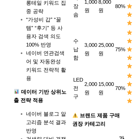
1,000
8,000
롱테일 키워드 집
장
80%
원
원
중 공략
솜
“가성비 갑” “꿀
템” “후기” 등 사
용자 검색 의도
수
100% 반영
3,000
25,000
납
75%
네이버 연관검색
원
원
함
어 및 자동완성
키워드 전략적 활
용
LED
2,000
15,000
전
70%
데이터 기반 상위노
원
원
구
출 전략 적용
네이버 블로그 알
브랜드 제품 구매
고리즘 분석 결과
권장 카테고리
반영
가