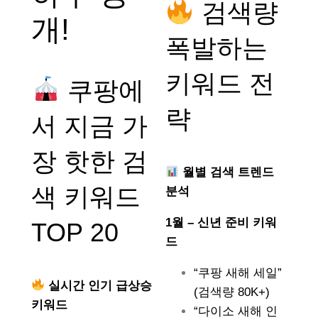
검색량
개!
폭발하는
키워드 전
쿠팡에
략
서 지금 가
장 핫한 검
월별 검색 트렌드
색 키워드
분석
1월 – 신년 준비 키워
TOP 20
드
“쿠팡 새해 세일”
실시간 인기 급상승
(검색량 80K+)
키워드
“다이소 새해 인