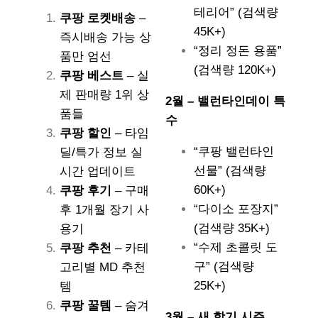
테리어” (검색량
쿠팡 로켓배송
–
45K+)
즉시배송 가능 상
“정리 정돈 용품”
품만 엄선
(검색량 120K+)
쿠팡 베스트
– 실
제 판매량 1위 상
2월 – 밸런타인데이 특
품들
수
쿠팡 할인
– 타임
“쿠팡 밸런타인
딜/특가 정보 실
선물” (검색량
시간 업데이트
60K+)
쿠팡 후기
– 구매
“다이소 포장지”
후 1개월 장기 사
(검색량 35K+)
용기
“수제 초콜릿 도
쿠팡 추천
– 카테
구” (검색량
고리별 MD 추천
25K+)
템
쿠팡 꿀템
– 숨겨
3월 – 새 학기 시즌