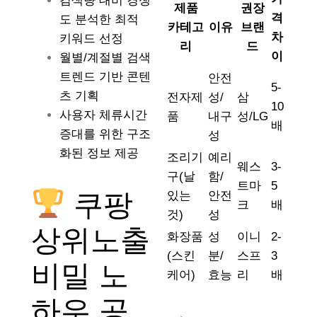
검색량 대비 경쟁
제품
권장
격
도 분석한 최적
카테고
이유
브랜
차
키워드 선정
리
드
이
월별/계절별 검색
트렌드 기반 콘텐
안전
5-
츠 기획
전자제
성/
삼
10
사용자 체류시간
품
내구
성/LG
배
증대를 위한 구조
성
화된 정보 제공
조리기
예리
웨스
3-
구(날
함/
트마
5
쿠팡
있는
안전
크
배
것)
성
상위노출
화장품
성
이니
2-
(스킨
분/
스프
3
비밀 노
케어)
효능
리
배
하우 공