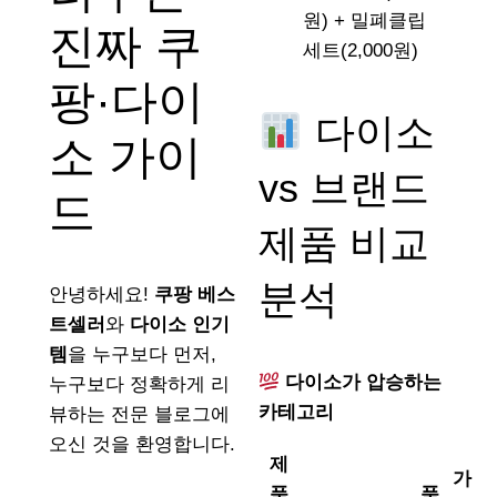
원) + 밀폐클립
진짜 쿠
세트(2,000원)
팡·다이
다이소
소 가이
vs 브랜드
드
제품 비교
분석
안녕하세요!
쿠팡 베스
트셀러
와
다이소 인기
템
을 누구보다 먼저,
다이소가 압승하는
누구보다 정확하게 리
카테고리
뷰하는 전문 블로그에
오신 것을 환영합니다.
제
가
품
품