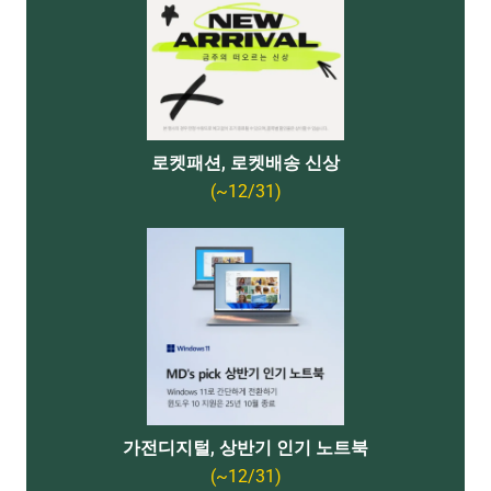
로켓패션, 로켓배송 신상
(~12/31)
가전디지털, 상반기 인기 노트북
(~12/31)