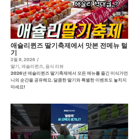
애슐리퀸즈 딸기축제에서 맛본 전메뉴 털
기
2월 8, 2026
/
딸기
,
애슐리퀸즈
,
음식 리뷰
2026년 애슐리퀸즈 딸기축제에서 모든 메뉴를 즐긴 미식가언
니의 순간을 공유해요. 달콤한 딸기와 특별한 이벤트도 놓치지
마세요!