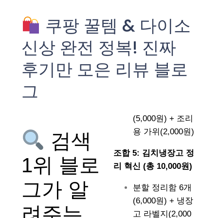
쿠팡 꿀템 & 다이소
신상 완전 정복! 진짜
후기만 모은 리뷰 블로
그
(5,000원) + 조리
용 가위(2,000원)
검색
조합 5: 김치냉장고 정
1위 블로
리 혁신 (총 10,000원)
그가 알
분할 정리함 6개
(6,000원) + 냉장
려주는
고 라벨지(2,000