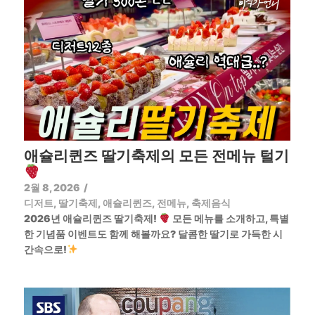
애슐리퀸즈 딸기축제의 모든 전메뉴 털기
2월 8, 2026
/
디저트
,
딸기축제
,
애슐리퀸즈
,
전메뉴
,
축제음식
2026년 애슐리퀸즈 딸기축제!
모든 메뉴를 소개하고, 특별
한 기념품 이벤트도 함께 해볼까요? 달콤한 딸기로 가득한 시
간속으로!