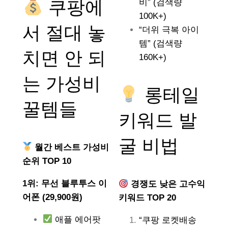
쿠팡에
비” (검색량
100K+)
서 절대 놓
“더위 극복 아이
템” (검색량
치면 안 되
160K+)
는
가성비
롱테일
꿀템들
키워드 발
굴 비법
월간 베스트 가성비
순위 TOP 10
1위: 무선 블루투스 이
경쟁도 낮은 고수익
어폰 (29,900원)
키워드 TOP 20
애플 에어팟
“쿠팡 로켓배송