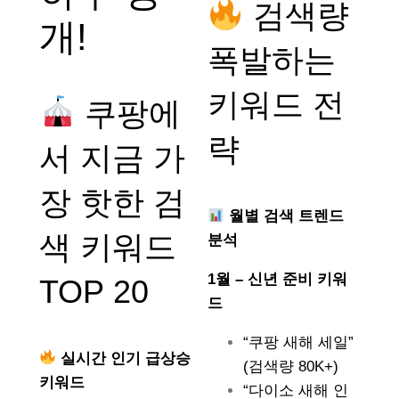
검색량
개!
폭발하는
키워드 전
쿠팡에
략
서 지금 가
장 핫한 검
월별 검색 트렌드
색 키워드
분석
1월 – 신년 준비 키워
TOP 20
드
“쿠팡 새해 세일”
실시간 인기 급상승
(검색량 80K+)
키워드
“다이소 새해 인