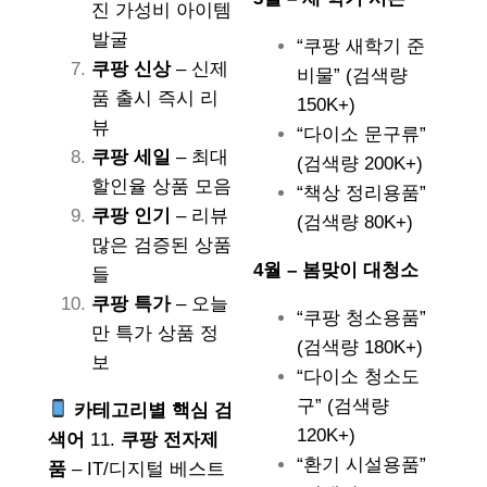
진 가성비 아이템
발굴
“쿠팡 새학기 준
쿠팡 신상
– 신제
비물” (검색량
품 출시 즉시 리
150K+)
뷰
“다이소 문구류”
쿠팡 세일
– 최대
(검색량 200K+)
할인율 상품 모음
“책상 정리용품”
쿠팡 인기
– 리뷰
(검색량 80K+)
많은 검증된 상품
4월 – 봄맞이 대청소
들
쿠팡 특가
– 오늘
“쿠팡 청소용품”
만 특가 상품 정
(검색량 180K+)
보
“다이소 청소도
구” (검색량
카테고리별 핵심 검
120K+)
색어
11.
쿠팡 전자제
“환기 시설용품”
품
– IT/디지털 베스트