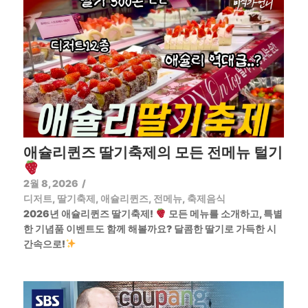
애슐리퀸즈 딸기축제의 모든 전메뉴 털기
2월 8, 2026
/
디저트
,
딸기축제
,
애슐리퀸즈
,
전메뉴
,
축제음식
2026년 애슐리퀸즈 딸기축제!
모든 메뉴를 소개하고, 특별
한 기념품 이벤트도 함께 해볼까요? 달콤한 딸기로 가득한 시
간속으로!