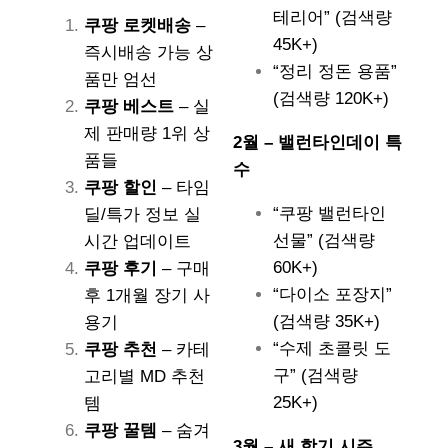
테리어” (검색량
쿠팡 로켓배송
–
45K+)
즉시배송 가능 상
“정리 정돈 용품”
품만 엄선
(검색량 120K+)
쿠팡 베스트
– 실
제 판매량 1위 상
2월 – 밸런타인데이 특
품들
수
쿠팡 할인
– 타임
“쿠팡 밸런타인
딜/특가 정보 실
선물” (검색량
시간 업데이트
60K+)
쿠팡 후기
– 구매
“다이소 포장지”
후 1개월 장기 사
(검색량 35K+)
용기
“수제 초콜릿 도
쿠팡 추천
– 카테
구” (검색량
고리별 MD 추천
25K+)
템
쿠팡 꿀템
– 숨겨
3월 – 새 학기 시즌