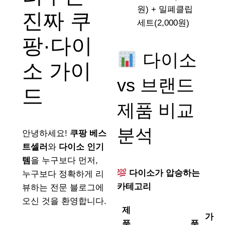
원) + 밀폐클립
진짜 쿠
세트(2,000원)
팡·다이
다이소
소 가이
vs 브랜드
드
제품 비교
분석
안녕하세요!
쿠팡 베스
트셀러
와
다이소 인기
템
을 누구보다 먼저,
다이소가 압승하는
누구보다 정확하게 리
카테고리
뷰하는 전문 블로그에
오신 것을 환영합니다.
제
가
품
품