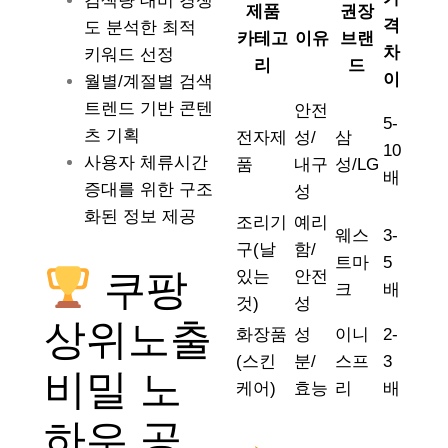
검색량 대비 경쟁
제품
권장
격
도 분석한 최적
카테고
이유
브랜
차
키워드 선정
리
드
이
월별/계절별 검색
트렌드 기반 콘텐
안전
5-
츠 기획
전자제
성/
삼
10
사용자 체류시간
품
내구
성/LG
배
증대를 위한 구조
성
화된 정보 제공
조리기
예리
웨스
3-
구(날
함/
트마
5
쿠팡
있는
안전
크
배
것)
성
상위노출
화장품
성
이니
2-
(스킨
분/
스프
3
비밀 노
케어)
효능
리
배
하우 공