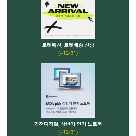
로켓패션, 로켓배송 신상
(~12/31)
가전디지털, 상반기 인기 노트북
(~12/31)