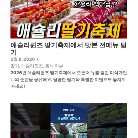
애슐리퀸즈 딸기축제에서 맛본 전메뉴 털
기
2월 8, 2026
/
딸기
,
애슐리퀸즈
,
음식 리뷰
2026년 애슐리퀸즈 딸기축제에서 모든 메뉴를 즐긴 미식가언
니의 순간을 공유해요. 달콤한 딸기와 특별한 이벤트도 놓치지
마세요!