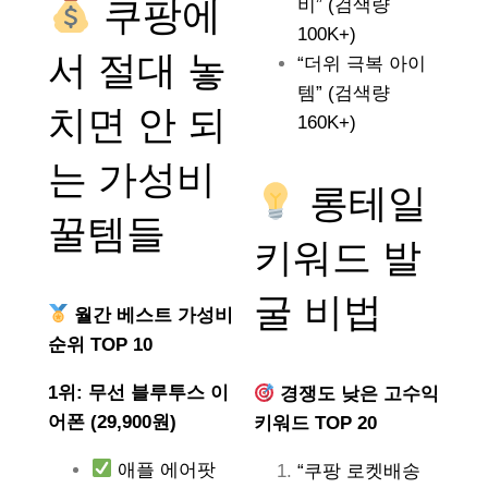
쿠팡에
비” (검색량
100K+)
서 절대 놓
“더위 극복 아이
템” (검색량
치면 안 되
160K+)
는
가성비
롱테일
꿀템들
키워드 발
굴 비법
월간 베스트 가성비
순위 TOP 10
1위: 무선 블루투스 이
경쟁도 낮은 고수익
어폰 (29,900원)
키워드 TOP 20
애플 에어팟
“쿠팡 로켓배송