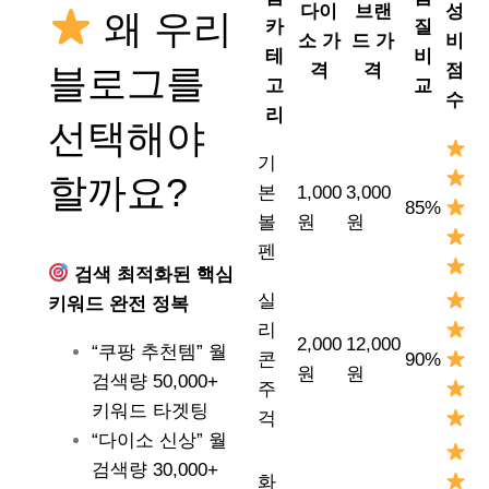
다이
브랜
성
왜 우리
카
질
소 가
드 가
비
테
비
격
격
점
블로그를
고
교
수
리
선택해야
기
할까요?
본
1,000
3,000
85%
볼
원
원
펜
검색 최적화된 핵심
실
키워드 완전 정복
리
2,000
12,000
“쿠팡 추천템” 월
콘
90%
원
원
검색량 50,000+
주
키워드 타겟팅
걱
“다이소 신상” 월
검색량 30,000+
화