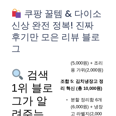
쿠팡 꿀템 & 다이소
신상 완전 정복! 진짜
후기만 모은 리뷰 블로
그
(5,000원) + 조리
용 가위(2,000원)
검색
조합 5: 김치냉장고 정
1위 블로
리 혁신 (총 10,000원)
그가 알
분할 정리함 6개
(6,000원) + 냉장
려주는
고 라벨지(2,000