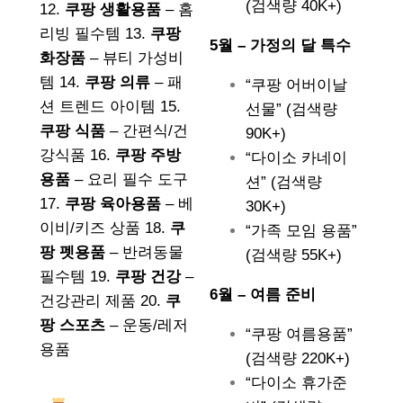
(검색량 40K+)
12.
쿠팡 생활용품
– 홈
리빙 필수템 13.
쿠팡
5월 – 가정의 달 특수
화장품
– 뷰티 가성비
템 14.
쿠팡 의류
– 패
“쿠팡 어버이날
션 트렌드 아이템 15.
선물” (검색량
쿠팡 식품
– 간편식/건
90K+)
강식품 16.
쿠팡 주방
“다이소 카네이
용품
– 요리 필수 도구
션” (검색량
17.
쿠팡 육아용품
– 베
30K+)
이비/키즈 상품 18.
쿠
“가족 모임 용품”
팡 펫용품
– 반려동물
(검색량 55K+)
필수템 19.
쿠팡 건강
–
6월 – 여름 준비
건강관리 제품 20.
쿠
팡 스포츠
– 운동/레저
“쿠팡 여름용품”
용품
(검색량 220K+)
“다이소 휴가준