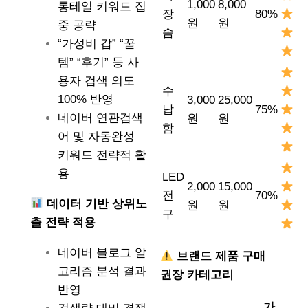
1,000
8,000
롱테일 키워드 집
장
80%
원
원
중 공략
솜
“가성비 갑” “꿀
템” “후기” 등 사
용자 검색 의도
수
100% 반영
3,000
25,000
납
75%
네이버 연관검색
원
원
함
어 및 자동완성
키워드 전략적 활
용
LED
2,000
15,000
전
70%
데이터 기반 상위노
원
원
구
출 전략 적용
네이버 블로그 알
브랜드 제품 구매
고리즘 분석 결과
권장 카테고리
반영
가