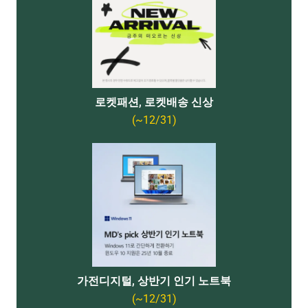
로켓패션, 로켓배송 신상
(~12/31)
가전디지털, 상반기 인기 노트북
(~12/31)