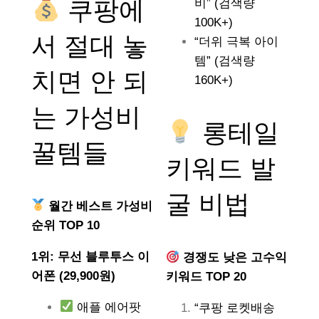
쿠팡에
비” (검색량
100K+)
서 절대 놓
“더위 극복 아이
템” (검색량
치면 안 되
160K+)
는
가성비
롱테일
꿀템들
키워드 발
굴 비법
월간 베스트 가성비
순위 TOP 10
1위: 무선 블루투스 이
경쟁도 낮은 고수익
어폰 (29,900원)
키워드 TOP 20
애플 에어팟
“쿠팡 로켓배송