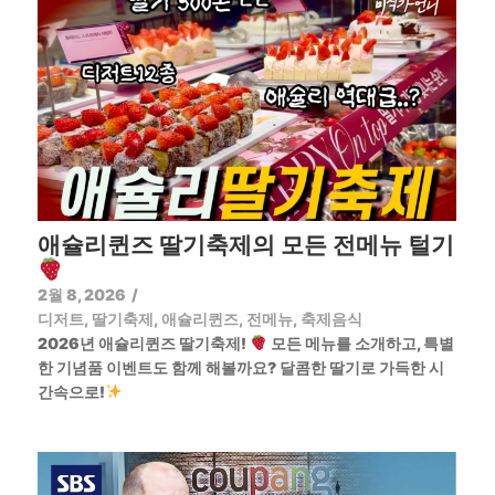
애슐리퀸즈 딸기축제의 모든 전메뉴 털기
2월 8, 2026
/
디저트
,
딸기축제
,
애슐리퀸즈
,
전메뉴
,
축제음식
2026년 애슐리퀸즈 딸기축제!
모든 메뉴를 소개하고, 특별
한 기념품 이벤트도 함께 해볼까요? 달콤한 딸기로 가득한 시
간속으로!