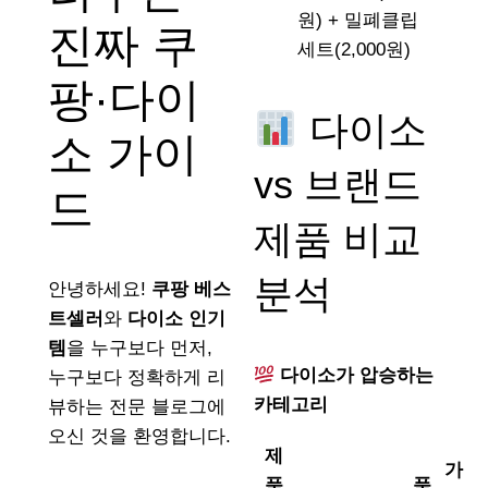
원) + 밀폐클립
진짜 쿠
세트(2,000원)
팡·다이
다이소
소 가이
vs 브랜드
드
제품 비교
분석
안녕하세요!
쿠팡 베스
트셀러
와
다이소 인기
템
을 누구보다 먼저,
다이소가 압승하는
누구보다 정확하게 리
카테고리
뷰하는 전문 블로그에
오신 것을 환영합니다.
제
가
품
품