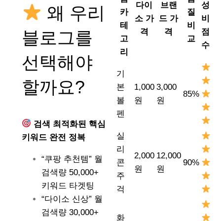
다이
브랜
성
왜 우리
카
질
소 가
드 가
비
테
비
격
격
점
블로그를
고
교
수
리
선택해야
기
할까요?
본
1,000
3,000
85%
볼
원
원
펜
검색 최적화된 핵심
실
키워드 완전 정복
리
2,000
12,000
“쿠팡 추천템” 월
콘
90%
원
원
검색량 50,000+
주
키워드 타겟팅
걱
“다이소 신상” 월
검색량 30,000+
화