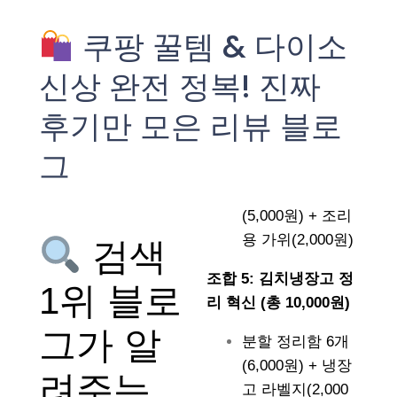
쿠팡 꿀템 & 다이소
신상 완전 정복! 진짜
후기만 모은 리뷰 블로
그
(5,000원) + 조리
용 가위(2,000원)
검색
조합 5: 김치냉장고 정
1위 블로
리 혁신 (총 10,000원)
그가 알
분할 정리함 6개
(6,000원) + 냉장
려주는
고 라벨지(2,000