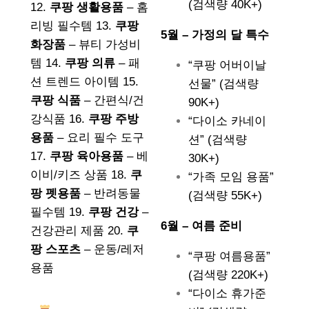
(검색량 40K+)
12.
쿠팡 생활용품
– 홈
리빙 필수템 13.
쿠팡
5월 – 가정의 달 특수
화장품
– 뷰티 가성비
템 14.
쿠팡 의류
– 패
“쿠팡 어버이날
션 트렌드 아이템 15.
선물” (검색량
쿠팡 식품
– 간편식/건
90K+)
강식품 16.
쿠팡 주방
“다이소 카네이
용품
– 요리 필수 도구
션” (검색량
17.
쿠팡 육아용품
– 베
30K+)
이비/키즈 상품 18.
쿠
“가족 모임 용품”
팡 펫용품
– 반려동물
(검색량 55K+)
필수템 19.
쿠팡 건강
–
6월 – 여름 준비
건강관리 제품 20.
쿠
팡 스포츠
– 운동/레저
“쿠팡 여름용품”
용품
(검색량 220K+)
“다이소 휴가준