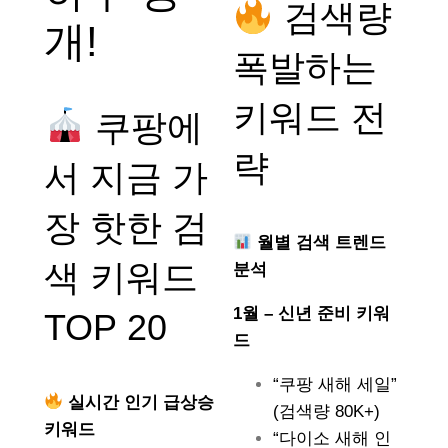
검색량
개!
폭발하는
키워드 전
쿠팡에
략
서 지금 가
장 핫한 검
월별 검색 트렌드
색 키워드
분석
1월 – 신년 준비 키워
TOP 20
드
“쿠팡 새해 세일”
실시간 인기 급상승
(검색량 80K+)
키워드
“다이소 새해 인