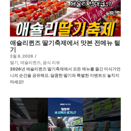
애슐리퀸즈 딸기축제에서 맛본 전메뉴 털
기
2월 8, 2026
/
딸기
,
애슐리퀸즈
,
음식 리뷰
2026년 애슐리퀸즈 딸기축제에서 모든 메뉴를 즐긴 미식가언
니의 순간을 공유해요. 달콤한 딸기와 특별한 이벤트도 놓치지
마세요!