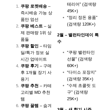
테리어” (검색량
쿠팡 로켓배송
–
45K+)
즉시배송 가능 상
“정리 정돈 용품”
품만 엄선
(검색량 120K+)
쿠팡 베스트
– 실
제 판매량 1위 상
2월 – 밸런타인데이 특
품들
수
쿠팡 할인
– 타임
“쿠팡 밸런타인
딜/특가 정보 실
선물” (검색량
시간 업데이트
60K+)
쿠팡 후기
– 구매
“다이소 포장지”
후 1개월 장기 사
(검색량 35K+)
용기
“수제 초콜릿 도
쿠팡 추천
– 카테
구” (검색량
고리별 MD 추천
25K+)
템
쿠팡 꿀템
– 숨겨
3월 – 새 학기 시즌