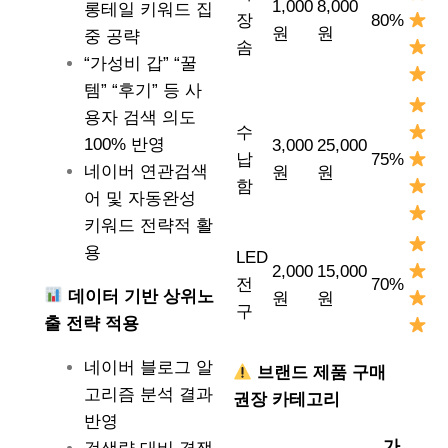
1,000
8,000
롱테일 키워드 집
장
80%
원
원
중 공략
솜
“가성비 갑” “꿀
템” “후기” 등 사
용자 검색 의도
수
100% 반영
3,000
25,000
납
75%
네이버 연관검색
원
원
함
어 및 자동완성
키워드 전략적 활
용
LED
2,000
15,000
전
70%
데이터 기반 상위노
원
원
구
출 전략 적용
네이버 블로그 알
브랜드 제품 구매
고리즘 분석 결과
권장 카테고리
반영
가