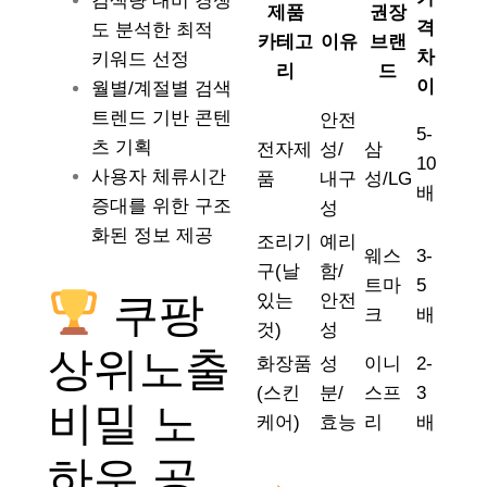
검색량 대비 경쟁
제품
권장
격
도 분석한 최적
카테고
이유
브랜
차
키워드 선정
리
드
이
월별/계절별 검색
트렌드 기반 콘텐
안전
5-
츠 기획
전자제
성/
삼
10
사용자 체류시간
품
내구
성/LG
배
증대를 위한 구조
성
화된 정보 제공
조리기
예리
웨스
3-
구(날
함/
트마
5
쿠팡
있는
안전
크
배
것)
성
상위노출
화장품
성
이니
2-
(스킨
분/
스프
3
비밀 노
케어)
효능
리
배
하우 공