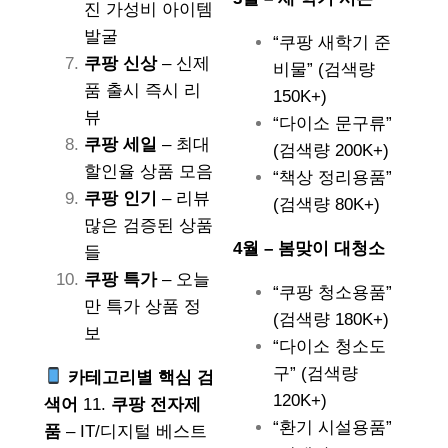
진 가성비 아이템
발굴
“쿠팡 새학기 준
쿠팡 신상
– 신제
비물” (검색량
품 출시 즉시 리
150K+)
뷰
“다이소 문구류”
쿠팡 세일
– 최대
(검색량 200K+)
할인율 상품 모음
“책상 정리용품”
쿠팡 인기
– 리뷰
(검색량 80K+)
많은 검증된 상품
4월 – 봄맞이 대청소
들
쿠팡 특가
– 오늘
“쿠팡 청소용품”
만 특가 상품 정
(검색량 180K+)
보
“다이소 청소도
구” (검색량
카테고리별 핵심 검
120K+)
색어
11.
쿠팡 전자제
“환기 시설용품”
품
– IT/디지털 베스트