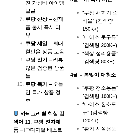
진 가성비 아이템
발굴
“쿠팡 새학기 준
쿠팡 신상
– 신제
비물” (검색량
품 출시 즉시 리
150K+)
뷰
“다이소 문구류”
쿠팡 세일
– 최대
(검색량 200K+)
할인율 상품 모음
“책상 정리용품”
쿠팡 인기
– 리뷰
(검색량 80K+)
많은 검증된 상품
4월 – 봄맞이 대청소
들
쿠팡 특가
– 오늘
“쿠팡 청소용품”
만 특가 상품 정
(검색량 180K+)
보
“다이소 청소도
구” (검색량
카테고리별 핵심 검
120K+)
색어
11.
쿠팡 전자제
“환기 시설용품”
품
– IT/디지털 베스트