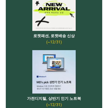
로켓패션, 로켓배송 신상
(~12/31)
가전디지털, 상반기 인기 노트북
(~12/31)