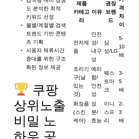
검색량 대비 경쟁
제품
권장
격
도 분석한 최적
카테고
이유
브랜
차
키워드 선정
리
드
이
월별/계절별 검색
트렌드 기반 콘텐
안전
5-
츠 기획
전자제
성/
삼
10
사용자 체류시간
품
내구
성/LG
배
증대를 위한 구조
성
화된 정보 제공
조리기
예리
웨스
3-
구(날
함/
트마
5
쿠팡
있는
안전
크
배
것)
성
상위노출
화장품
성
이니
2-
(스킨
분/
스프
3
비밀 노
케어)
효능
리
배
하우 공