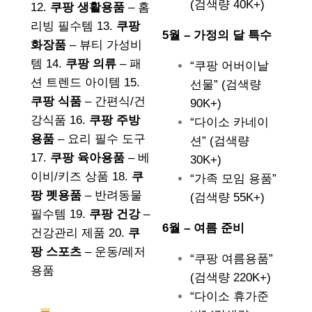
(검색량 40K+)
12.
쿠팡 생활용품
– 홈
리빙 필수템 13.
쿠팡
5월 – 가정의 달 특수
화장품
– 뷰티 가성비
템 14.
쿠팡 의류
– 패
“쿠팡 어버이날
션 트렌드 아이템 15.
선물” (검색량
쿠팡 식품
– 간편식/건
90K+)
강식품 16.
쿠팡 주방
“다이소 카네이
용품
– 요리 필수 도구
션” (검색량
17.
쿠팡 육아용품
– 베
30K+)
이비/키즈 상품 18.
쿠
“가족 모임 용품”
팡 펫용품
– 반려동물
(검색량 55K+)
필수템 19.
쿠팡 건강
–
6월 – 여름 준비
건강관리 제품 20.
쿠
팡 스포츠
– 운동/레저
“쿠팡 여름용품”
용품
(검색량 220K+)
“다이소 휴가준