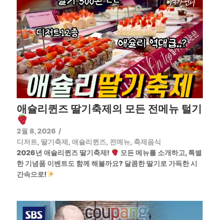
애슐리퀸즈 딸기축제의 모든 전메뉴 털기
2월 8, 2026
/
디저트
,
딸기축제
,
애슐리퀸즈
,
전메뉴
,
축제음식
2026년 애슐리퀸즈 딸기축제!
모든 메뉴를 소개하고, 특별
한 기념품 이벤트도 함께 해볼까요? 달콤한 딸기로 가득한 시
간속으로!