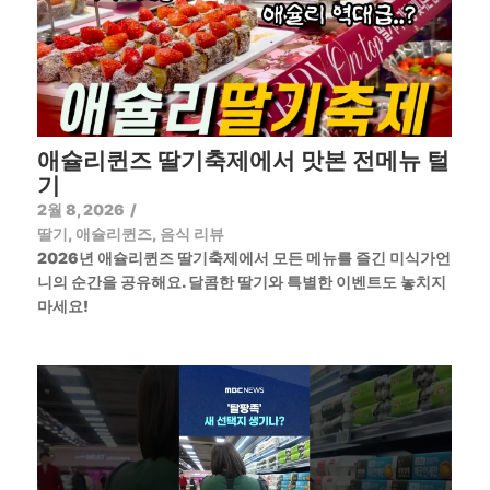
애슐리퀸즈 딸기축제에서 맛본 전메뉴 털
기
2월 8, 2026
/
딸기
,
애슐리퀸즈
,
음식 리뷰
2026년 애슐리퀸즈 딸기축제에서 모든 메뉴를 즐긴 미식가언
니의 순간을 공유해요. 달콤한 딸기와 특별한 이벤트도 놓치지
마세요!