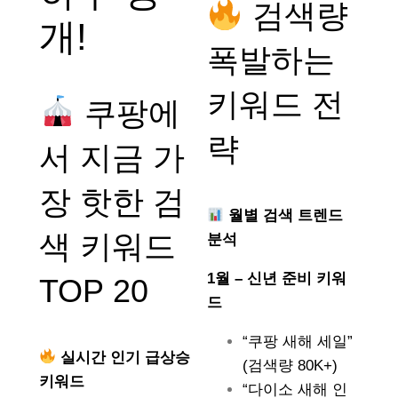
검색량
개!
폭발하는
키워드 전
쿠팡에
략
서 지금 가
장 핫한 검
월별 검색 트렌드
색 키워드
분석
1월 – 신년 준비 키워
TOP 20
드
“쿠팡 새해 세일”
실시간 인기 급상승
(검색량 80K+)
키워드
“다이소 새해 인