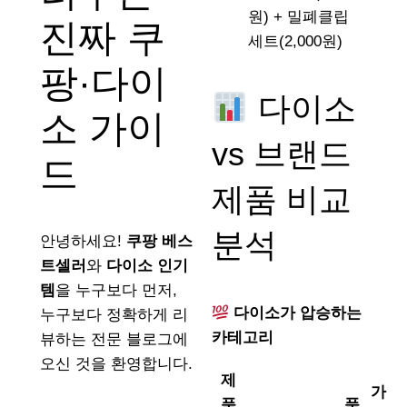
원) + 밀폐클립
진짜 쿠
세트(2,000원)
팡·다이
다이소
소 가이
vs 브랜드
드
제품 비교
분석
안녕하세요!
쿠팡 베스
트셀러
와
다이소 인기
템
을 누구보다 먼저,
다이소가 압승하는
누구보다 정확하게 리
카테고리
뷰하는 전문 블로그에
오신 것을 환영합니다.
제
가
품
품