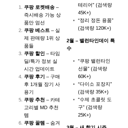
테리어” (검색량
쿠팡 로켓배송
–
45K+)
즉시배송 가능 상
“정리 정돈 용품”
품만 엄선
(검색량 120K+)
쿠팡 베스트
– 실
제 판매량 1위 상
2월 – 밸런타인데이 특
품들
수
쿠팡 할인
– 타임
“쿠팡 밸런타인
딜/특가 정보 실
선물” (검색량
시간 업데이트
60K+)
쿠팡 후기
– 구매
“다이소 포장지”
후 1개월 장기 사
(검색량 35K+)
용기
“수제 초콜릿 도
쿠팡 추천
– 카테
구” (검색량
고리별 MD 추천
25K+)
템
쿠팡 꿀템
– 숨겨
3월 – 새 학기 시즌