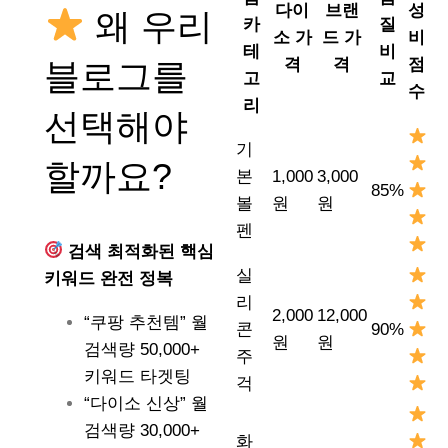
다이
브랜
성
왜 우리
카
질
소 가
드 가
비
테
비
격
격
점
블로그를
고
교
수
리
선택해야
기
할까요?
본
1,000
3,000
85%
볼
원
원
펜
검색 최적화된 핵심
실
키워드 완전 정복
리
2,000
12,000
“쿠팡 추천템” 월
콘
90%
원
원
검색량 50,000+
주
키워드 타겟팅
걱
“다이소 신상” 월
검색량 30,000+
화