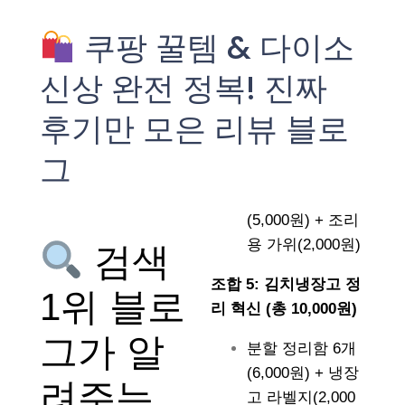
쿠팡 꿀템 & 다이소
신상 완전 정복! 진짜
후기만 모은 리뷰 블로
그
(5,000원) + 조리
용 가위(2,000원)
검색
조합 5: 김치냉장고 정
1위 블로
리 혁신 (총 10,000원)
그가 알
분할 정리함 6개
(6,000원) + 냉장
려주는
고 라벨지(2,000