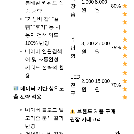
1,000
8,000
롱테일 키워드 집
장
80%
원
원
중 공략
솜
“가성비 갑” “꿀
템” “후기” 등 사
용자 검색 의도
수
100% 반영
3,000
25,000
납
75%
네이버 연관검색
원
원
함
어 및 자동완성
키워드 전략적 활
용
LED
2,000
15,000
전
70%
데이터 기반 상위노
원
원
구
출 전략 적용
네이버 블로그 알
브랜드 제품 구매
고리즘 분석 결과
권장 카테고리
반영
가