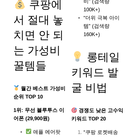
쿠팡에
비” (검색량
100K+)
서 절대 놓
“더위 극복 아이
템” (검색량
치면 안 되
160K+)
는
가성비
롱테일
꿀템들
키워드 발
굴 비법
월간 베스트 가성비
순위 TOP 10
1위: 무선 블루투스 이
경쟁도 낮은 고수익
어폰 (29,900원)
키워드 TOP 20
애플 에어팟
“쿠팡 로켓배송