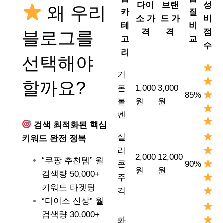
다이
브랜
성
왜 우리
카
질
소 가
드 가
비
테
비
격
격
점
블로그를
고
교
수
리
선택해야
기
할까요?
본
1,000
3,000
85%
볼
원
원
펜
검색 최적화된 핵심
실
키워드 완전 정복
리
2,000
12,000
“쿠팡 추천템” 월
콘
90%
원
원
검색량 50,000+
주
키워드 타겟팅
걱
“다이소 신상” 월
검색량 30,000+
화