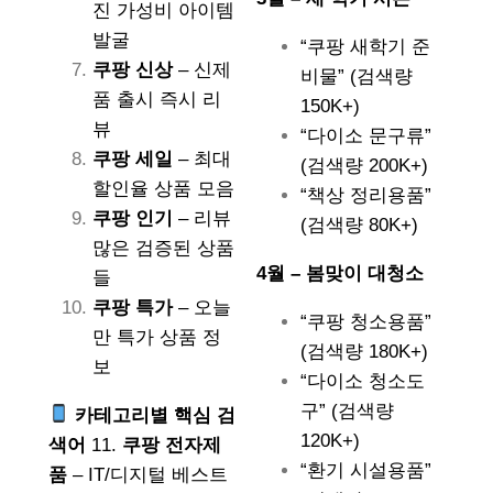
진 가성비 아이템
발굴
“쿠팡 새학기 준
쿠팡 신상
– 신제
비물” (검색량
품 출시 즉시 리
150K+)
뷰
“다이소 문구류”
쿠팡 세일
– 최대
(검색량 200K+)
할인율 상품 모음
“책상 정리용품”
쿠팡 인기
– 리뷰
(검색량 80K+)
많은 검증된 상품
4월 – 봄맞이 대청소
들
쿠팡 특가
– 오늘
“쿠팡 청소용품”
만 특가 상품 정
(검색량 180K+)
보
“다이소 청소도
구” (검색량
카테고리별 핵심 검
120K+)
색어
11.
쿠팡 전자제
“환기 시설용품”
품
– IT/디지털 베스트