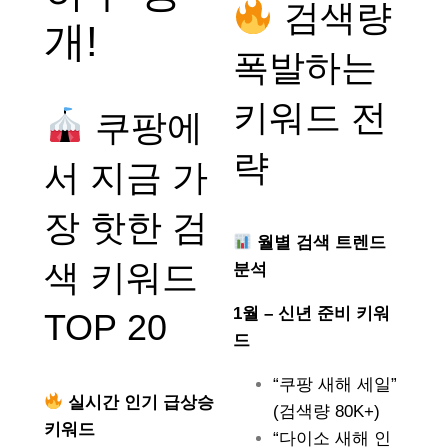
검색량
개!
폭발하는
키워드 전
쿠팡에
략
서 지금 가
장 핫한 검
월별 검색 트렌드
색 키워드
분석
1월 – 신년 준비 키워
TOP 20
드
“쿠팡 새해 세일”
실시간 인기 급상승
(검색량 80K+)
키워드
“다이소 새해 인