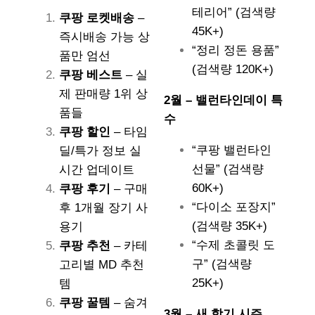
테리어” (검색량
쿠팡 로켓배송
–
45K+)
즉시배송 가능 상
“정리 정돈 용품”
품만 엄선
(검색량 120K+)
쿠팡 베스트
– 실
제 판매량 1위 상
2월 – 밸런타인데이 특
품들
수
쿠팡 할인
– 타임
“쿠팡 밸런타인
딜/특가 정보 실
선물” (검색량
시간 업데이트
60K+)
쿠팡 후기
– 구매
“다이소 포장지”
후 1개월 장기 사
(검색량 35K+)
용기
“수제 초콜릿 도
쿠팡 추천
– 카테
구” (검색량
고리별 MD 추천
25K+)
템
쿠팡 꿀템
– 숨겨
3월 – 새 학기 시즌