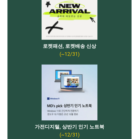
로켓패션, 로켓배송 신상
(~12/31)
가전디지털, 상반기 인기 노트북
(~12/31)