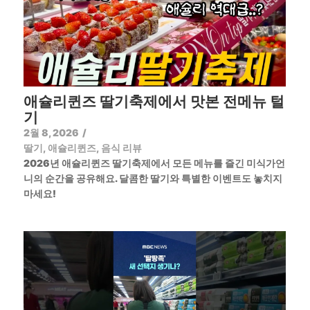
애슐리퀸즈 딸기축제에서 맛본 전메뉴 털
기
2월 8, 2026
/
딸기
,
애슐리퀸즈
,
음식 리뷰
2026년 애슐리퀸즈 딸기축제에서 모든 메뉴를 즐긴 미식가언
니의 순간을 공유해요. 달콤한 딸기와 특별한 이벤트도 놓치지
마세요!