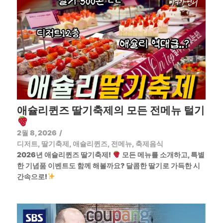
애슐리퀸즈 딸기축제의 모든 전메뉴 털기
2월 8, 2026
/
디저트
,
딸기축제
,
애슐리퀸즈
,
전메뉴
,
축제음식
2026년 애슐리퀸즈 딸기축제!
모든 메뉴를 소개하고, 특별
한 기념품 이벤트도 함께 해볼까요? 달콤한 딸기로 가득한 시
간속으로!