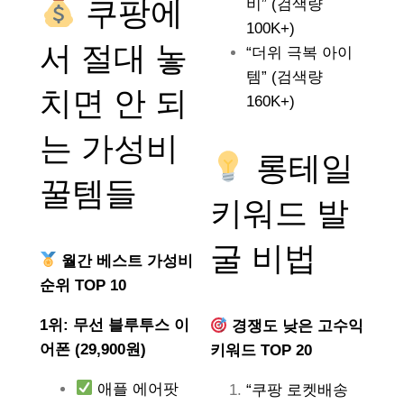
쿠팡에
비” (검색량
100K+)
서 절대 놓
“더위 극복 아이
템” (검색량
치면 안 되
160K+)
는
가성비
롱테일
꿀템들
키워드 발
굴 비법
월간 베스트 가성비
순위 TOP 10
1위: 무선 블루투스 이
경쟁도 낮은 고수익
어폰 (29,900원)
키워드 TOP 20
애플 에어팟
“쿠팡 로켓배송