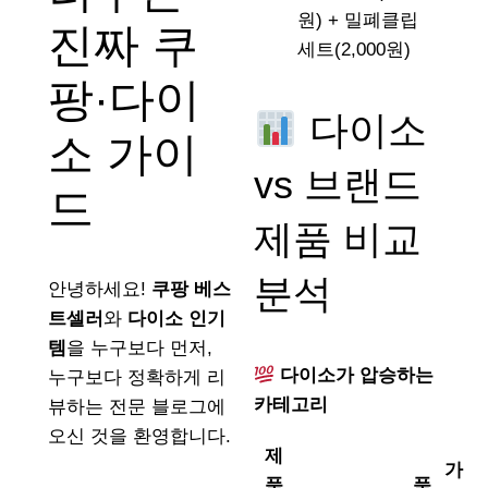
원) + 밀폐클립
진짜 쿠
세트(2,000원)
팡·다이
다이소
소 가이
vs 브랜드
드
제품 비교
분석
안녕하세요!
쿠팡 베스
트셀러
와
다이소 인기
템
을 누구보다 먼저,
다이소가 압승하는
누구보다 정확하게 리
카테고리
뷰하는 전문 블로그에
오신 것을 환영합니다.
제
가
품
품