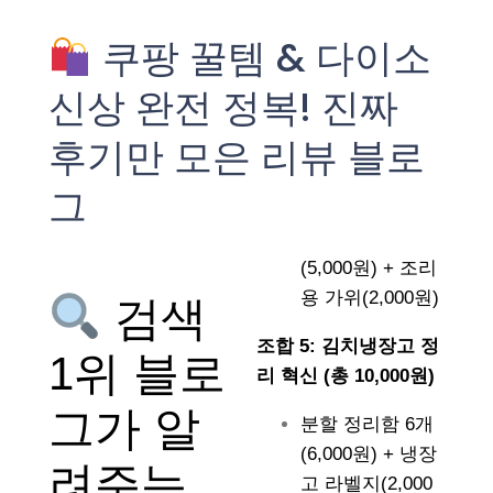
쿠팡 꿀템 & 다이소
신상 완전 정복! 진짜
후기만 모은 리뷰 블로
그
(5,000원) + 조리
용 가위(2,000원)
검색
조합 5: 김치냉장고 정
1위 블로
리 혁신 (총 10,000원)
그가 알
분할 정리함 6개
(6,000원) + 냉장
려주는
고 라벨지(2,000