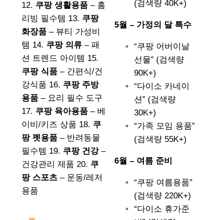
(검색량 40K+)
12.
쿠팡 생활용품
– 홈
리빙 필수템 13.
쿠팡
5월 – 가정의 달 특수
화장품
– 뷰티 가성비
템 14.
쿠팡 의류
– 패
“쿠팡 어버이날
션 트렌드 아이템 15.
선물” (검색량
쿠팡 식품
– 간편식/건
90K+)
강식품 16.
쿠팡 주방
“다이소 카네이
용품
– 요리 필수 도구
션” (검색량
17.
쿠팡 육아용품
– 베
30K+)
이비/키즈 상품 18.
쿠
“가족 모임 용품”
팡 펫용품
– 반려동물
(검색량 55K+)
필수템 19.
쿠팡 건강
–
6월 – 여름 준비
건강관리 제품 20.
쿠
팡 스포츠
– 운동/레저
“쿠팡 여름용품”
용품
(검색량 220K+)
“다이소 휴가준