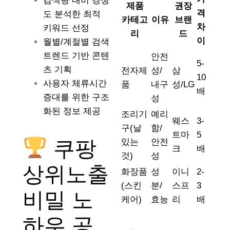
검색량 대비 경쟁
제품
권장
격
도 분석한 최적
카테고
이유
브랜
차
키워드 선정
리
드
이
월별/계절별 검색
트렌드 기반 콘텐
안전
5-
츠 기획
전자제
성/
삼
10
사용자 체류시간
품
내구
성/LG
배
증대를 위한 구조
성
화된 정보 제공
조리기
예리
웨스
3-
구(날
함/
트마
5
쿠팡
있는
안전
크
배
것)
성
상위노출
화장품
성
이니
2-
(스킨
분/
스프
3
비밀 노
케어)
효능
리
배
하우 공