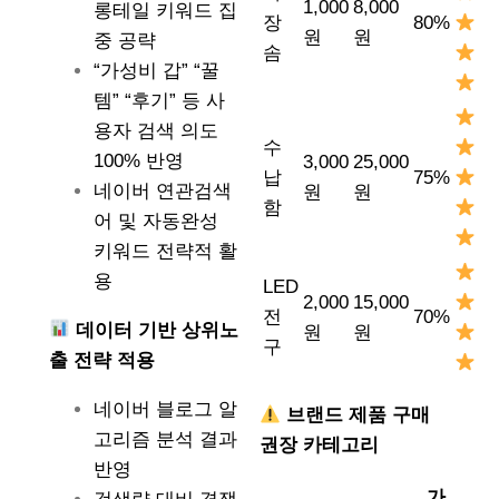
1,000
8,000
롱테일 키워드 집
장
80%
원
원
중 공략
솜
“가성비 갑” “꿀
템” “후기” 등 사
용자 검색 의도
수
100% 반영
3,000
25,000
납
75%
네이버 연관검색
원
원
함
어 및 자동완성
키워드 전략적 활
용
LED
2,000
15,000
전
70%
데이터 기반 상위노
원
원
구
출 전략 적용
네이버 블로그 알
브랜드 제품 구매
고리즘 분석 결과
권장 카테고리
반영
가