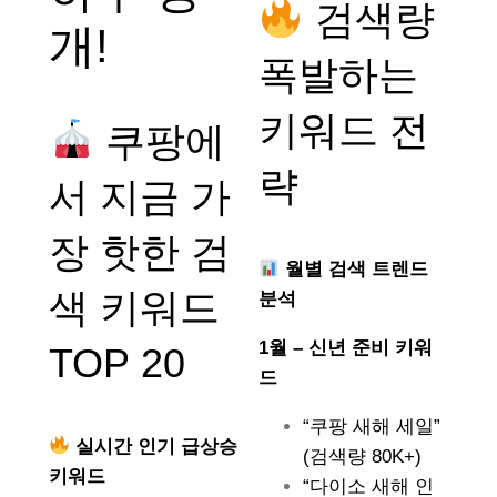
검색량
개!
폭발하는
키워드 전
쿠팡에
략
서 지금 가
장 핫한 검
월별 검색 트렌드
색 키워드
분석
1월 – 신년 준비 키워
TOP 20
드
“쿠팡 새해 세일”
실시간 인기 급상승
(검색량 80K+)
키워드
“다이소 새해 인