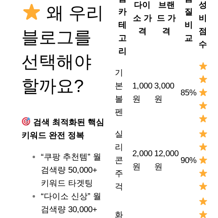
다이
브랜
성
왜 우리
카
질
소 가
드 가
비
테
비
격
격
점
블로그를
고
교
수
리
선택해야
기
할까요?
본
1,000
3,000
85%
볼
원
원
펜
검색 최적화된 핵심
실
키워드 완전 정복
리
2,000
12,000
“쿠팡 추천템” 월
콘
90%
원
원
검색량 50,000+
주
키워드 타겟팅
걱
“다이소 신상” 월
검색량 30,000+
화