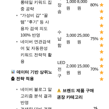
1,000
8,000
롱테일 키워드 집
장
80%
원
원
중 공략
솜
“가성비 갑” “꿀
템” “후기” 등 사
용자 검색 의도
수
100% 반영
3,000
25,000
납
75%
네이버 연관검색
원
원
함
어 및 자동완성
키워드 전략적 활
용
LED
2,000
15,000
전
70%
데이터 기반 상위노
원
원
구
출 전략 적용
네이버 블로그 알
브랜드 제품 구매
고리즘 분석 결과
권장 카테고리
반영
가