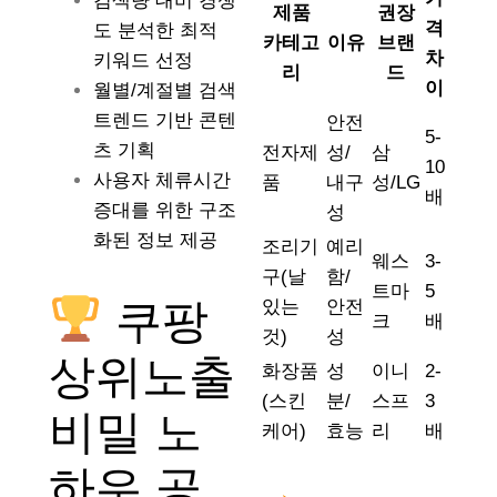
검색량 대비 경쟁
제품
권장
격
도 분석한 최적
카테고
이유
브랜
차
키워드 선정
리
드
이
월별/계절별 검색
트렌드 기반 콘텐
안전
5-
츠 기획
전자제
성/
삼
10
사용자 체류시간
품
내구
성/LG
배
증대를 위한 구조
성
화된 정보 제공
조리기
예리
웨스
3-
구(날
함/
트마
5
쿠팡
있는
안전
크
배
것)
성
상위노출
화장품
성
이니
2-
(스킨
분/
스프
3
비밀 노
케어)
효능
리
배
하우 공