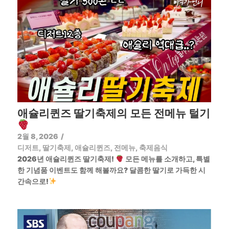
애슐리퀸즈 딸기축제의 모든 전메뉴 털기
2월 8, 2026
/
디저트
,
딸기축제
,
애슐리퀸즈
,
전메뉴
,
축제음식
2026년 애슐리퀸즈 딸기축제!
모든 메뉴를 소개하고, 특별
한 기념품 이벤트도 함께 해볼까요? 달콤한 딸기로 가득한 시
간속으로!