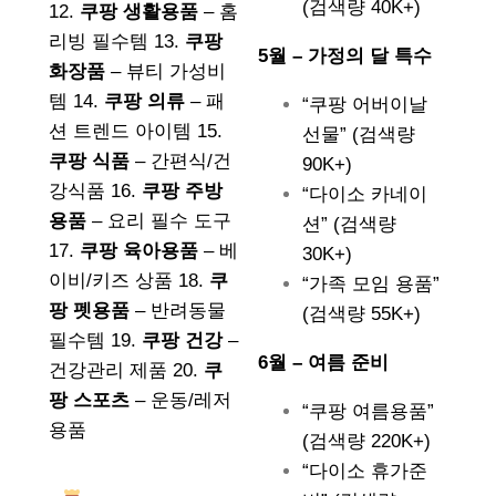
(검색량 40K+)
12.
쿠팡 생활용품
– 홈
리빙 필수템 13.
쿠팡
5월 – 가정의 달 특수
화장품
– 뷰티 가성비
템 14.
쿠팡 의류
– 패
“쿠팡 어버이날
션 트렌드 아이템 15.
선물” (검색량
쿠팡 식품
– 간편식/건
90K+)
강식품 16.
쿠팡 주방
“다이소 카네이
용품
– 요리 필수 도구
션” (검색량
17.
쿠팡 육아용품
– 베
30K+)
이비/키즈 상품 18.
쿠
“가족 모임 용품”
팡 펫용품
– 반려동물
(검색량 55K+)
필수템 19.
쿠팡 건강
–
6월 – 여름 준비
건강관리 제품 20.
쿠
팡 스포츠
– 운동/레저
“쿠팡 여름용품”
용품
(검색량 220K+)
“다이소 휴가준