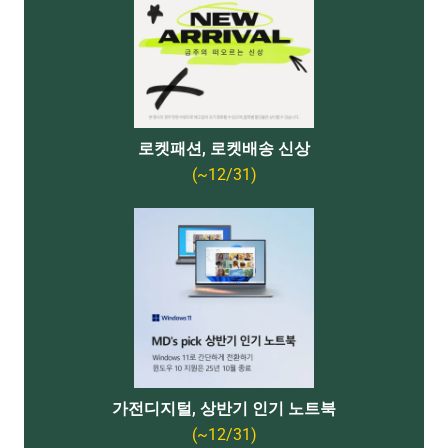
로켓패션, 로켓배송 신상
(~12/31)
가전디지털, 상반기 인기 노트북
(~12/31)