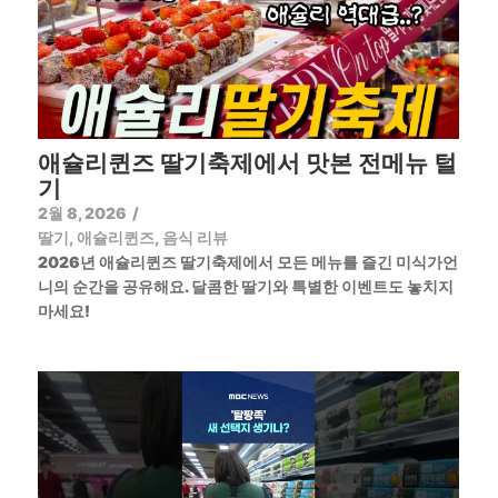
애슐리퀸즈 딸기축제에서 맛본 전메뉴 털
기
2월 8, 2026
/
딸기
,
애슐리퀸즈
,
음식 리뷰
2026년 애슐리퀸즈 딸기축제에서 모든 메뉴를 즐긴 미식가언
니의 순간을 공유해요. 달콤한 딸기와 특별한 이벤트도 놓치지
마세요!