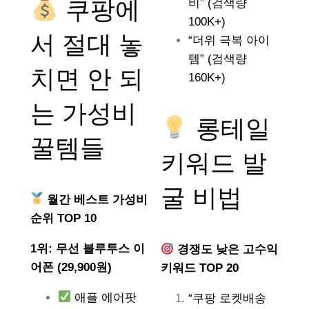
쿠팡에
비” (검색량
100K+)
서 절대 놓
“더위 극복 아이
템” (검색량
치면 안 되
160K+)
는
가성비
롱테일
꿀템들
키워드 발
굴 비법
월간 베스트 가성비
순위 TOP 10
1위: 무선 블루투스 이
경쟁도 낮은 고수익
어폰 (29,900원)
키워드 TOP 20
애플 에어팟
“쿠팡 로켓배송