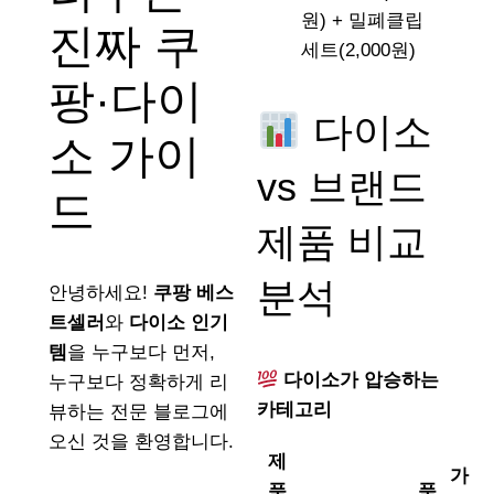
원) + 밀폐클립
진짜 쿠
세트(2,000원)
팡·다이
다이소
소 가이
vs 브랜드
드
제품 비교
분석
안녕하세요!
쿠팡 베스
트셀러
와
다이소 인기
템
을 누구보다 먼저,
다이소가 압승하는
누구보다 정확하게 리
카테고리
뷰하는 전문 블로그에
오신 것을 환영합니다.
제
가
품
품