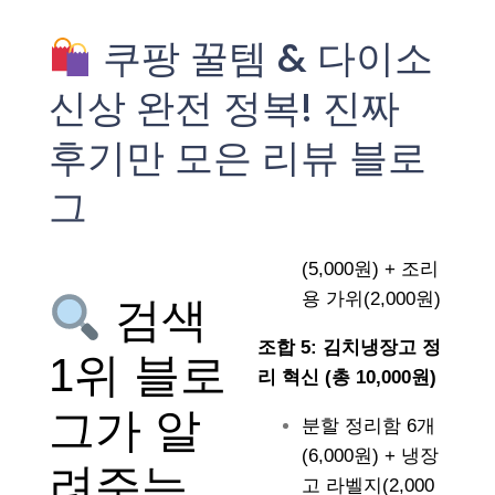
쿠팡 꿀템 & 다이소
신상 완전 정복! 진짜
후기만 모은 리뷰 블로
그
(5,000원) + 조리
용 가위(2,000원)
검색
조합 5: 김치냉장고 정
1위 블로
리 혁신 (총 10,000원)
그가 알
분할 정리함 6개
(6,000원) + 냉장
려주는
고 라벨지(2,000