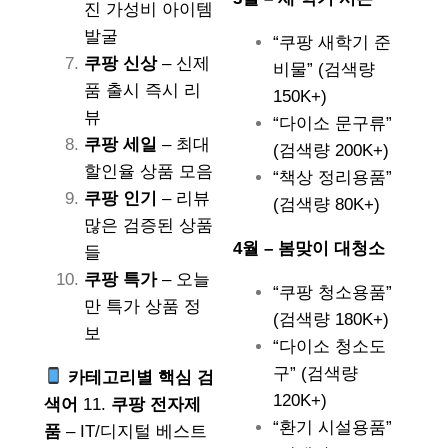
진 가성비 아이템
발굴
“쿠팡 새학기 준
쿠팡 신상
– 신제
비물” (검색량
품 출시 즉시 리
150K+)
뷰
“다이소 문구류”
쿠팡 세일
– 최대
(검색량 200K+)
할인율 상품 모음
“책상 정리용품”
쿠팡 인기
– 리뷰
(검색량 80K+)
많은 검증된 상품
4월 – 봄맞이 대청소
들
쿠팡 특가
– 오늘
“쿠팡 청소용품”
만 특가 상품 정
(검색량 180K+)
보
“다이소 청소도
구” (검색량
카테고리별 핵심 검
120K+)
색어
11.
쿠팡 전자제
“환기 시설용품”
품
– IT/디지털 베스트