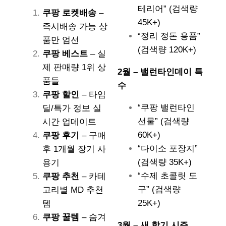
테리어” (검색량
쿠팡 로켓배송
–
45K+)
즉시배송 가능 상
“정리 정돈 용품”
품만 엄선
(검색량 120K+)
쿠팡 베스트
– 실
제 판매량 1위 상
2월 – 밸런타인데이 특
품들
수
쿠팡 할인
– 타임
“쿠팡 밸런타인
딜/특가 정보 실
선물” (검색량
시간 업데이트
60K+)
쿠팡 후기
– 구매
“다이소 포장지”
후 1개월 장기 사
(검색량 35K+)
용기
“수제 초콜릿 도
쿠팡 추천
– 카테
구” (검색량
고리별 MD 추천
25K+)
템
쿠팡 꿀템
– 숨겨
3월 – 새 학기 시즌