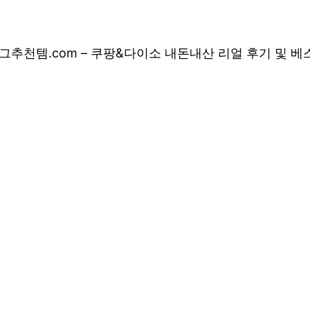
그
추천템.com – 쿠팡&다이소 내돈내산 리얼 후기 및 
 쿠팡&다이소 내돈
 상품 소개