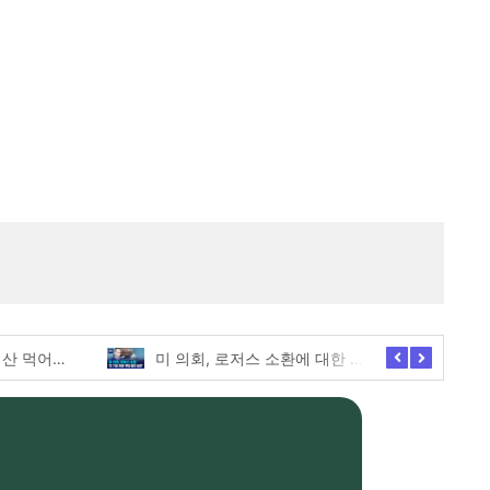
두바이와플, 내돈내산 먹어본 찐후기!
미 의회, 로저스 소환에 대한 긴급한 증언 요청