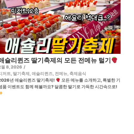
애슐리퀸즈 딸기축제의 모든 전메뉴 털기
2월 8, 2026
/
디저트
,
딸기축제
,
애슐리퀸즈
,
전메뉴
,
축제음식
2026년 애슐리퀸즈 딸기축제!
모든 메뉴를 소개하고, 특별한 기
념품 이벤트도 함께 해볼까요? 달콤한 딸기로 가득한 시간속으로!