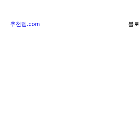
추천템.com
블로
추천템.com –
및 베스트어워즈