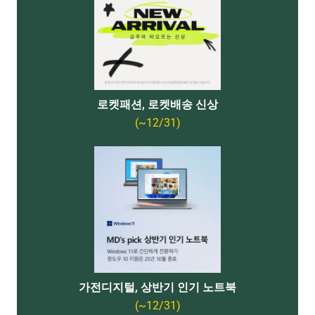
로켓패션, 로켓배송 신상
(~12/31)
가전디지털, 상반기 인기 노트북
(~12/31)