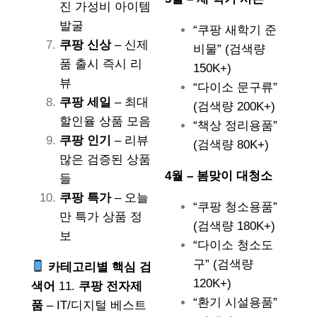
진 가성비 아이템
발굴
“쿠팡 새학기 준
쿠팡 신상
– 신제
비물” (검색량
품 출시 즉시 리
150K+)
뷰
“다이소 문구류”
쿠팡 세일
– 최대
(검색량 200K+)
할인율 상품 모음
“책상 정리용품”
쿠팡 인기
– 리뷰
(검색량 80K+)
많은 검증된 상품
4월 – 봄맞이 대청소
들
쿠팡 특가
– 오늘
“쿠팡 청소용품”
만 특가 상품 정
(검색량 180K+)
보
“다이소 청소도
구” (검색량
카테고리별 핵심 검
120K+)
색어
11.
쿠팡 전자제
“환기 시설용품”
품
– IT/디지털 베스트