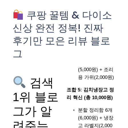
쿠팡 꿀템 & 다이소
신상 완전 정복! 진짜
후기만 모은 리뷰 블로
그
(5,000원) + 조리
용 가위(2,000원)
검색
조합 5: 김치냉장고 정
1위 블로
리 혁신 (총 10,000원)
그가 알
분할 정리함 6개
(6,000원) + 냉장
려주는
고 라벨지(2,000