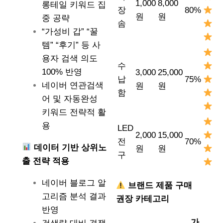
1,000
8,000
롱테일 키워드 집
장
80%
원
원
중 공략
솜
“가성비 갑” “꿀
템” “후기” 등 사
용자 검색 의도
수
100% 반영
3,000
25,000
납
75%
네이버 연관검색
원
원
함
어 및 자동완성
키워드 전략적 활
용
LED
2,000
15,000
전
70%
데이터 기반 상위노
원
원
구
출 전략 적용
네이버 블로그 알
브랜드 제품 구매
고리즘 분석 결과
권장 카테고리
반영
가