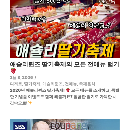
애슐리퀸즈 딸기축제의 모든 전메뉴 털기
2월 8, 2026
/
디저트
,
딸기축제
,
애슐리퀸즈
,
전메뉴
,
축제음식
2026년 애슐리퀸즈 딸기축제!
모든 메뉴를 소개하고, 특별
한 기념품 이벤트도 함께 해볼까요? 달콤한 딸기로 가득한 시
간속으로!