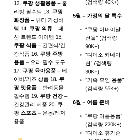
(검색량 40K+)
12.
쿠팡 생활용품
– 홈
리빙 필수템 13.
쿠팡
5월 – 가정의 달 특수
화장품
– 뷰티 가성비
템 14.
쿠팡 의류
– 패
“쿠팡 어버이날
션 트렌드 아이템 15.
선물” (검색량
쿠팡 식품
– 간편식/건
90K+)
강식품 16.
쿠팡 주방
“다이소 카네이
용품
– 요리 필수 도구
션” (검색량
17.
쿠팡 육아용품
– 베
30K+)
이비/키즈 상품 18.
쿠
“가족 모임 용품”
팡 펫용품
– 반려동물
(검색량 55K+)
필수템 19.
쿠팡 건강
–
6월 – 여름 준비
건강관리 제품 20.
쿠
팡 스포츠
– 운동/레저
“쿠팡 여름용품”
용품
(검색량 220K+)
“다이소 휴가준