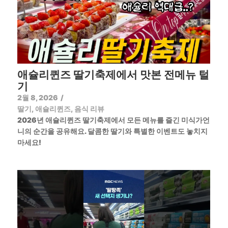
애슐리퀸즈 딸기축제에서 맛본 전메뉴 털
기
2월 8, 2026
/
딸기
,
애슐리퀸즈
,
음식 리뷰
2026년 애슐리퀸즈 딸기축제에서 모든 메뉴를 즐긴 미식가언
니의 순간을 공유해요. 달콤한 딸기와 특별한 이벤트도 놓치지
마세요!