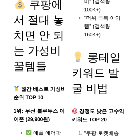
쿠팡에
비” (검색량
100K+)
서 절대 놓
“더위 극복 아이
템” (검색량
치면 안 되
160K+)
는
가성비
롱테일
꿀템들
키워드 발
굴 비법
월간 베스트 가성비
순위 TOP 10
1위: 무선 블루투스 이
경쟁도 낮은 고수익
어폰 (29,900원)
키워드 TOP 20
애플 에어팟
“쿠팡 로켓배송