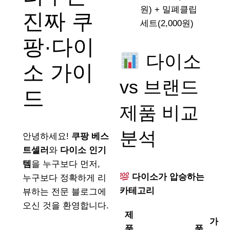
원) + 밀폐클립
진짜 쿠
세트(2,000원)
팡·다이
다이소
소 가이
vs 브랜드
드
제품 비교
분석
안녕하세요!
쿠팡 베스
트셀러
와
다이소 인기
템
을 누구보다 먼저,
다이소가 압승하는
누구보다 정확하게 리
카테고리
뷰하는 전문 블로그에
오신 것을 환영합니다.
제
가
품
품