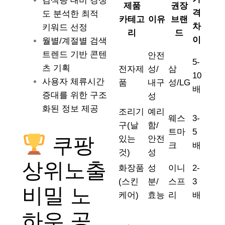
검색량 대비 경쟁
제품
권장
격
도 분석한 최적
카테고
이유
브랜
차
키워드 선정
리
드
이
월별/계절별 검색
트렌드 기반 콘텐
안전
5-
츠 기획
전자제
성/
삼
10
사용자 체류시간
품
내구
성/LG
배
증대를 위한 구조
성
화된 정보 제공
조리기
예리
웨스
3-
구(날
함/
트마
5
쿠팡
있는
안전
크
배
것)
성
상위노출
화장품
성
이니
2-
(스킨
분/
스프
3
비밀 노
케어)
효능
리
배
하우 공