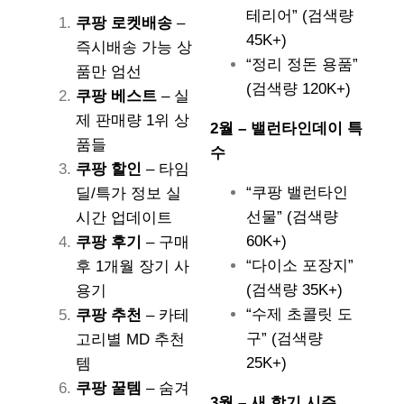
테리어” (검색량
쿠팡 로켓배송
–
45K+)
즉시배송 가능 상
“정리 정돈 용품”
품만 엄선
(검색량 120K+)
쿠팡 베스트
– 실
제 판매량 1위 상
2월 – 밸런타인데이 특
품들
수
쿠팡 할인
– 타임
“쿠팡 밸런타인
딜/특가 정보 실
선물” (검색량
시간 업데이트
60K+)
쿠팡 후기
– 구매
“다이소 포장지”
후 1개월 장기 사
(검색량 35K+)
용기
“수제 초콜릿 도
쿠팡 추천
– 카테
구” (검색량
고리별 MD 추천
25K+)
템
쿠팡 꿀템
– 숨겨
3월 – 새 학기 시즌