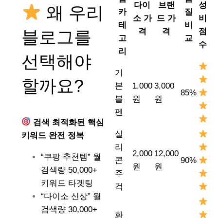
다이
브랜
성
왜 우리
카
질
소 가
드 가
비
테
비
격
격
점
블로그를
고
교
수
리
선택해야
기
할까요?
본
1,000
3,000
85%
볼
원
원
펜
검색 최적화된 핵심
실
키워드 완전 정복
리
2,000
12,000
“쿠팡 추천템” 월
콘
90%
원
원
검색량 50,000+
주
키워드 타겟팅
걱
“다이소 신상” 월
검색량 30,000+
화