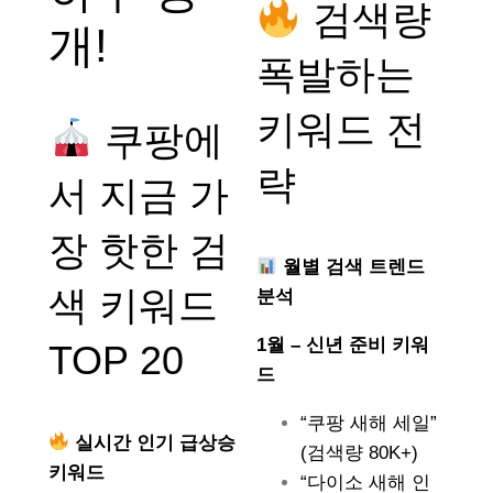
검색량
개!
폭발하는
키워드 전
쿠팡에
략
서 지금 가
장 핫한 검
월별 검색 트렌드
색 키워드
분석
1월 – 신년 준비 키워
TOP 20
드
“쿠팡 새해 세일”
실시간 인기 급상승
(검색량 80K+)
키워드
“다이소 새해 인