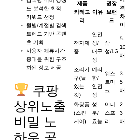
검색량 대비 경쟁
제품
권장
격
도 분석한 최적
카테고
이유
브랜
차
키워드 선정
리
드
이
월별/계절별 검색
트렌드 기반 콘텐
안전
5-
츠 기획
전자제
성/
삼
10
사용자 체류시간
품
내구
성/LG
배
증대를 위한 구조
성
화된 정보 제공
조리기
예리
웨스
3-
구(날
함/
트마
5
쿠팡
있는
안전
크
배
것)
성
상위노출
화장품
성
이니
2-
(스킨
분/
스프
3
비밀 노
케어)
효능
리
배
하우 공