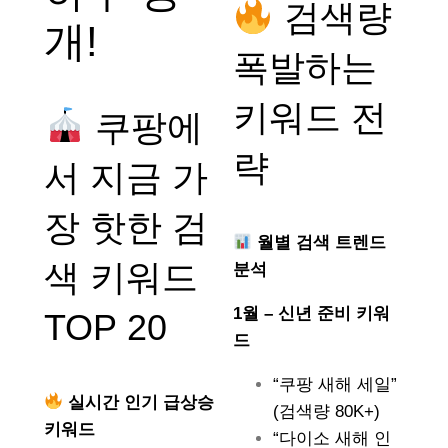
검색량
개!
폭발하는
키워드 전
쿠팡에
략
서 지금 가
장 핫한 검
월별 검색 트렌드
색 키워드
분석
1월 – 신년 준비 키워
TOP 20
드
“쿠팡 새해 세일”
실시간 인기 급상승
(검색량 80K+)
키워드
“다이소 새해 인