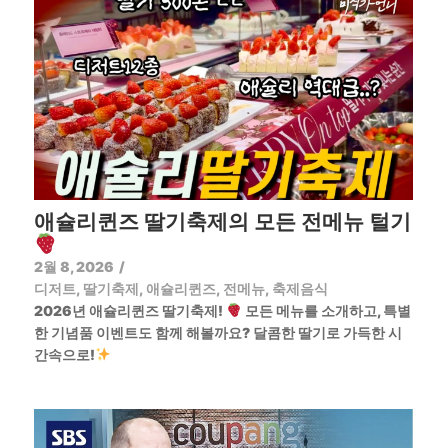
애슐리퀸즈 딸기축제의 모든 전메뉴 털기
2월 8, 2026
/
디저트
,
딸기축제
,
애슐리퀸즈
,
전메뉴
,
축제음식
2026년 애슐리퀸즈 딸기축제!
모든 메뉴를 소개하고, 특별
한 기념품 이벤트도 함께 해볼까요? 달콤한 딸기로 가득한 시
간속으로!