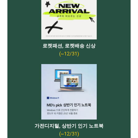
로켓패션, 로켓배송 신상
(~12/31)
가전디지털, 상반기 인기 노트북
(~12/31)