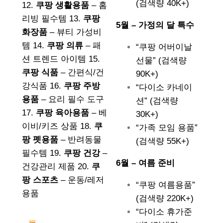
(검색량 40K+)
12.
쿠팡 생활용품
– 홈
리빙 필수템 13.
쿠팡
5월 – 가정의 달 특수
화장품
– 뷰티 가성비
템 14.
쿠팡 의류
– 패
“쿠팡 어버이날
션 트렌드 아이템 15.
선물” (검색량
쿠팡 식품
– 간편식/건
90K+)
강식품 16.
쿠팡 주방
“다이소 카네이
용품
– 요리 필수 도구
션” (검색량
17.
쿠팡 육아용품
– 베
30K+)
이비/키즈 상품 18.
쿠
“가족 모임 용품”
팡 펫용품
– 반려동물
(검색량 55K+)
필수템 19.
쿠팡 건강
–
6월 – 여름 준비
건강관리 제품 20.
쿠
팡 스포츠
– 운동/레저
“쿠팡 여름용품”
용품
(검색량 220K+)
“다이소 휴가준