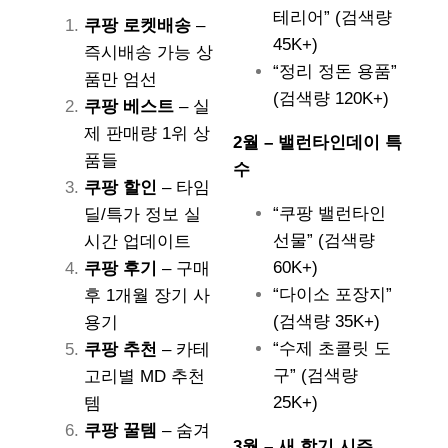
테리어” (검색량
쿠팡 로켓배송
–
45K+)
즉시배송 가능 상
“정리 정돈 용품”
품만 엄선
(검색량 120K+)
쿠팡 베스트
– 실
제 판매량 1위 상
2월 – 밸런타인데이 특
품들
수
쿠팡 할인
– 타임
“쿠팡 밸런타인
딜/특가 정보 실
선물” (검색량
시간 업데이트
60K+)
쿠팡 후기
– 구매
“다이소 포장지”
후 1개월 장기 사
(검색량 35K+)
용기
“수제 초콜릿 도
쿠팡 추천
– 카테
구” (검색량
고리별 MD 추천
25K+)
템
쿠팡 꿀템
– 숨겨
3월 – 새 학기 시즌