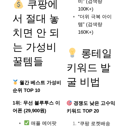
쿠팡에
비” (검색량
100K+)
서 절대 놓
“더위 극복 아이
템” (검색량
치면 안 되
160K+)
는
가성비
롱테일
꿀템들
키워드 발
굴 비법
월간 베스트 가성비
순위 TOP 10
1위: 무선 블루투스 이
경쟁도 낮은 고수익
어폰 (29,900원)
키워드 TOP 20
애플 에어팟
“쿠팡 로켓배송