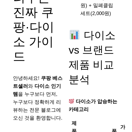
원) + 밀폐클립
진짜 쿠
세트(2,000원)
팡·다이
다이소
소 가이
vs 브랜드
드
제품 비교
분석
안녕하세요!
쿠팡 베스
트셀러
와
다이소 인기
템
을 누구보다 먼저,
다이소가 압승하는
누구보다 정확하게 리
카테고리
뷰하는 전문 블로그에
오신 것을 환영합니다.
제
가
품
품