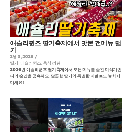
애슐리퀸즈 딸기축제에서 맛본 전메뉴 털
기
2월 8, 2026
/
딸기
,
애슐리퀸즈
,
음식 리뷰
2026년 애슐리퀸즈 딸기축제에서 모든 메뉴를 즐긴 미식가언
니의 순간을 공유해요. 달콤한 딸기와 특별한 이벤트도 놓치지
마세요!