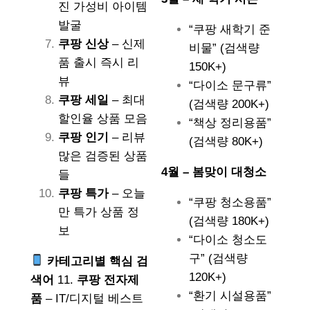
진 가성비 아이템
발굴
“쿠팡 새학기 준
쿠팡 신상
– 신제
비물” (검색량
품 출시 즉시 리
150K+)
뷰
“다이소 문구류”
쿠팡 세일
– 최대
(검색량 200K+)
할인율 상품 모음
“책상 정리용품”
쿠팡 인기
– 리뷰
(검색량 80K+)
많은 검증된 상품
4월 – 봄맞이 대청소
들
쿠팡 특가
– 오늘
“쿠팡 청소용품”
만 특가 상품 정
(검색량 180K+)
보
“다이소 청소도
구” (검색량
카테고리별 핵심 검
120K+)
색어
11.
쿠팡 전자제
“환기 시설용품”
품
– IT/디지털 베스트