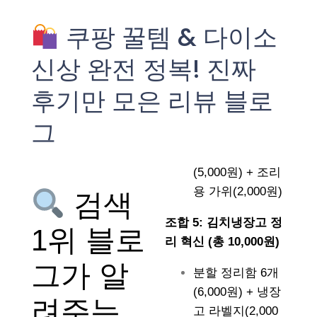
쿠팡 꿀템 & 다이소
신상 완전 정복! 진짜
후기만 모은 리뷰 블로
그
(5,000원) + 조리
용 가위(2,000원)
검색
조합 5: 김치냉장고 정
1위 블로
리 혁신 (총 10,000원)
그가 알
분할 정리함 6개
(6,000원) + 냉장
려주는
고 라벨지(2,000