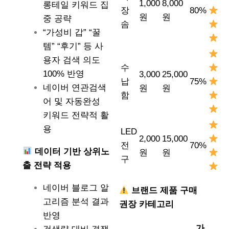
1,000
8,000
롱테일 키워드 집
장
80%
원
원
중 공략
솜
“가성비 갑” “꿀
템” “후기” 등 사
용자 검색 의도
수
100% 반영
3,000
25,000
납
75%
네이버 연관검색
원
원
함
어 및 자동완성
키워드 전략적 활
용
LED
2,000
15,000
전
70%
데이터 기반 상위노
원
원
구
출 전략 적용
네이버 블로그 알
브랜드 제품 구매
고리즘 분석 결과
권장 카테고리
반영
가