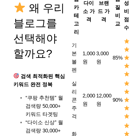
다이
브랜
성
왜 우리
카
질
소 가
드 가
비
테
비
격
격
점
블로그를
고
교
수
리
선택해야
기
할까요?
본
1,000
3,000
85%
볼
원
원
펜
검색 최적화된 핵심
실
키워드 완전 정복
리
2,000
12,000
“쿠팡 추천템” 월
콘
90%
원
원
검색량 50,000+
주
키워드 타겟팅
걱
“다이소 신상” 월
검색량 30,000+
화