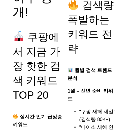
검색량
개!
폭발하는
키워드 전
쿠팡에
략
서 지금 가
장 핫한 검
월별 검색 트렌드
색 키워드
분석
1월 – 신년 준비 키워
TOP 20
드
“쿠팡 새해 세일”
실시간 인기 급상승
(검색량 80K+)
키워드
“다이소 새해 인