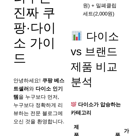
원) + 밀폐클립
진짜 쿠
세트(2,000원)
팡·다이
다이소
소 가이
vs 브랜드
드
제품 비교
분석
안녕하세요!
쿠팡 베스
트셀러
와
다이소 인기
템
을 누구보다 먼저,
다이소가 압승하는
누구보다 정확하게 리
카테고리
뷰하는 전문 블로그에
오신 것을 환영합니다.
제
가
품
품