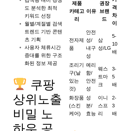
검색량 대비 경쟁
제품
권장
격
도 분석한 최적
카테고
이유
브랜
차
키워드 선정
리
드
이
월별/계절별 검색
트렌드 기반 콘텐
안전
5-
츠 기획
전자제
성/
삼
10
사용자 체류시간
품
내구
성/LG
배
증대를 위한 구조
성
화된 정보 제공
조리기
예리
웨스
3-
구(날
함/
트마
5
쿠팡
있는
안전
크
배
것)
성
상위노출
화장품
성
이니
2-
(스킨
분/
스프
3
비밀 노
케어)
효능
리
배
하우 공