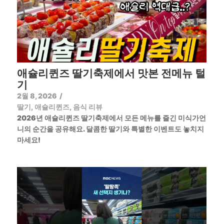
애슐리퀸즈 딸기축제에서 맛본 전메뉴 털
기
2월 8, 2026
/
딸기
,
애슐리퀸즈
,
음식 리뷰
2026년 애슐리퀸즈 딸기축제에서 모든 메뉴를 즐긴 미식가언
니의 순간을 공유해요. 달콤한 딸기와 특별한 이벤트도 놓치지
마세요!