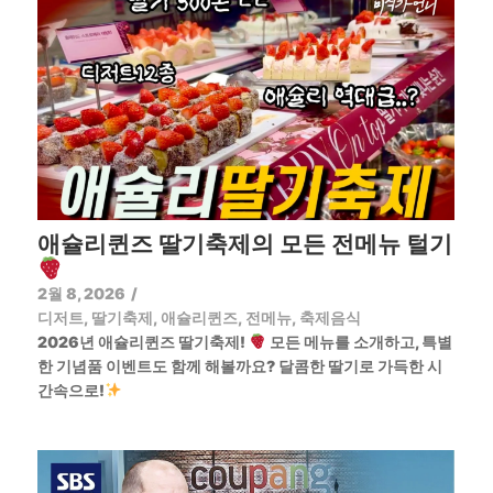
애슐리퀸즈 딸기축제의 모든 전메뉴 털기
2월 8, 2026
/
디저트
,
딸기축제
,
애슐리퀸즈
,
전메뉴
,
축제음식
2026년 애슐리퀸즈 딸기축제!
모든 메뉴를 소개하고, 특별
한 기념품 이벤트도 함께 해볼까요? 달콤한 딸기로 가득한 시
간속으로!