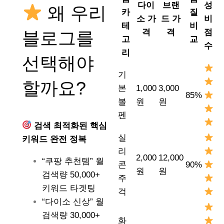
다이
브랜
성
왜 우리
카
질
소 가
드 가
비
테
비
격
격
점
블로그를
고
교
수
리
선택해야
기
할까요?
본
1,000
3,000
85%
볼
원
원
펜
검색 최적화된 핵심
실
키워드 완전 정복
리
2,000
12,000
“쿠팡 추천템” 월
콘
90%
원
원
검색량 50,000+
주
키워드 타겟팅
걱
“다이소 신상” 월
검색량 30,000+
화