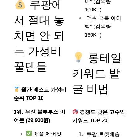
쿠팡에
비” (검색량
100K+)
서 절대 놓
“더위 극복 아이
템” (검색량
치면 안 되
160K+)
는
가성비
롱테일
꿀템들
키워드 발
굴 비법
월간 베스트 가성비
순위 TOP 10
1위: 무선 블루투스 이
경쟁도 낮은 고수익
어폰 (29,900원)
키워드 TOP 20
애플 에어팟
“쿠팡 로켓배송