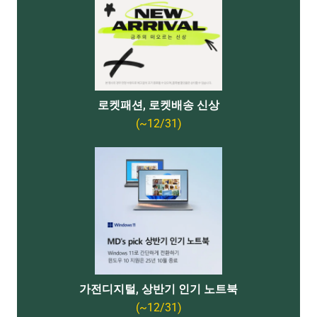
로켓패션, 로켓배송 신상
(~12/31)
가전디지털, 상반기 인기 노트북
(~12/31)