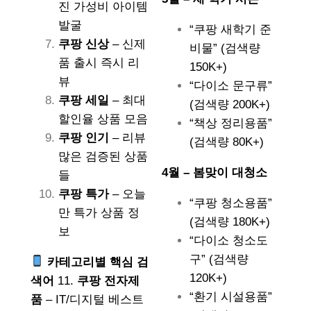
진 가성비 아이템
발굴
“쿠팡 새학기 준
쿠팡 신상
– 신제
비물” (검색량
품 출시 즉시 리
150K+)
뷰
“다이소 문구류”
쿠팡 세일
– 최대
(검색량 200K+)
할인율 상품 모음
“책상 정리용품”
쿠팡 인기
– 리뷰
(검색량 80K+)
많은 검증된 상품
4월 – 봄맞이 대청소
들
쿠팡 특가
– 오늘
“쿠팡 청소용품”
만 특가 상품 정
(검색량 180K+)
보
“다이소 청소도
구” (검색량
카테고리별 핵심 검
120K+)
색어
11.
쿠팡 전자제
“환기 시설용품”
품
– IT/디지털 베스트