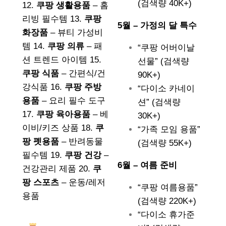
(검색량 40K+)
12.
쿠팡 생활용품
– 홈
리빙 필수템 13.
쿠팡
5월 – 가정의 달 특수
화장품
– 뷰티 가성비
템 14.
쿠팡 의류
– 패
“쿠팡 어버이날
션 트렌드 아이템 15.
선물” (검색량
쿠팡 식품
– 간편식/건
90K+)
강식품 16.
쿠팡 주방
“다이소 카네이
용품
– 요리 필수 도구
션” (검색량
17.
쿠팡 육아용품
– 베
30K+)
이비/키즈 상품 18.
쿠
“가족 모임 용품”
팡 펫용품
– 반려동물
(검색량 55K+)
필수템 19.
쿠팡 건강
–
6월 – 여름 준비
건강관리 제품 20.
쿠
팡 스포츠
– 운동/레저
“쿠팡 여름용품”
용품
(검색량 220K+)
“다이소 휴가준