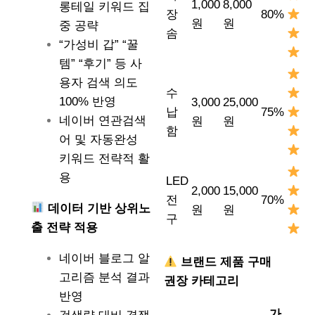
1,000
8,000
롱테일 키워드 집
장
80%
원
원
중 공략
솜
“가성비 갑” “꿀
템” “후기” 등 사
용자 검색 의도
수
100% 반영
3,000
25,000
납
75%
네이버 연관검색
원
원
함
어 및 자동완성
키워드 전략적 활
용
LED
2,000
15,000
전
70%
데이터 기반 상위노
원
원
구
출 전략 적용
네이버 블로그 알
브랜드 제품 구매
고리즘 분석 결과
권장 카테고리
반영
가