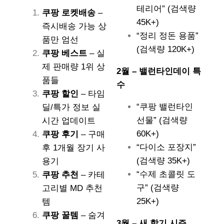
테리어” (검색량
쿠팡 로켓배송
–
45K+)
즉시배송 가능 상
“정리 정돈 용품”
품만 엄선
(검색량 120K+)
쿠팡 베스트
– 실
제 판매량 1위 상
2월 – 밸런타인데이 특
품들
수
쿠팡 할인
– 타임
“쿠팡 밸런타인
딜/특가 정보 실
선물” (검색량
시간 업데이트
60K+)
쿠팡 후기
– 구매
“다이소 포장지”
후 1개월 장기 사
(검색량 35K+)
용기
“수제 초콜릿 도
쿠팡 추천
– 카테
구” (검색량
고리별 MD 추천
25K+)
템
쿠팡 꿀템
– 숨겨
3월 – 새 학기 시즌