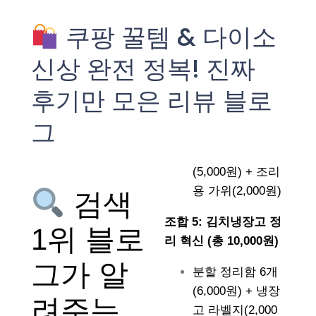
쿠팡 꿀템 & 다이소
신상 완전 정복! 진짜
후기만 모은 리뷰 블로
그
(5,000원) + 조리
용 가위(2,000원)
검색
조합 5: 김치냉장고 정
1위 블로
리 혁신 (총 10,000원)
그가 알
분할 정리함 6개
(6,000원) + 냉장
려주는
고 라벨지(2,000