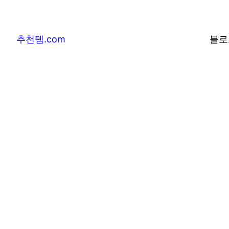
추천템.com
블로
추천템.com –
및 베스트어워즈