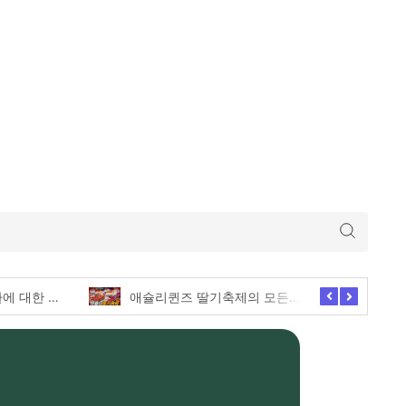
미 의회, 로저스 소환에 대한 긴급한 증언 요청
애슐리퀸즈 딸기축제의 모든 전메뉴 털기