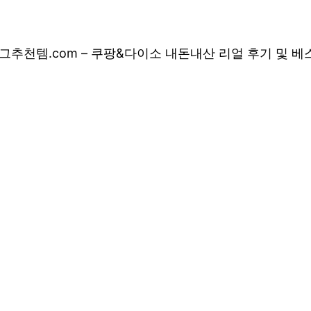
그
추천템.com – 쿠팡&다이소 내돈내산 리얼 후기 및 
 쿠팡&다이소 내돈
 상품 소개