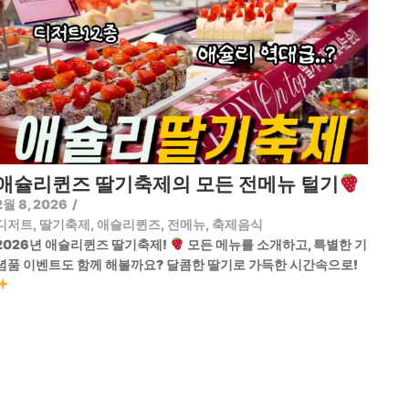
애슐리퀸즈 딸기축제의 모든 전메뉴 털기
2월 8, 2026
/
디저트
,
딸기축제
,
애슐리퀸즈
,
전메뉴
,
축제음식
2026년 애슐리퀸즈 딸기축제!
모든 메뉴를 소개하고, 특별한 기
념품 이벤트도 함께 해볼까요? 달콤한 딸기로 가득한 시간속으로!