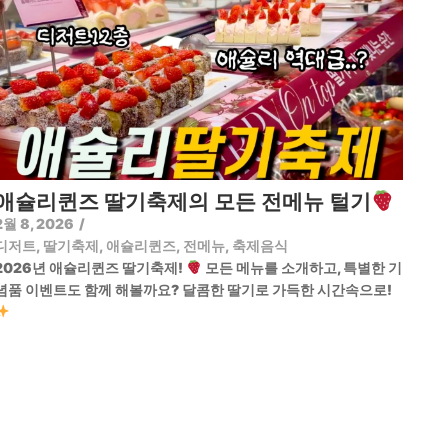
애슐리퀸즈 딸기축제의 모든 전메뉴 털기
2월 8, 2026
/
디저트
,
딸기축제
,
애슐리퀸즈
,
전메뉴
,
축제음식
2026년 애슐리퀸즈 딸기축제!
모든 메뉴를 소개하고, 특별한 기
념품 이벤트도 함께 해볼까요? 달콤한 딸기로 가득한 시간속으로!