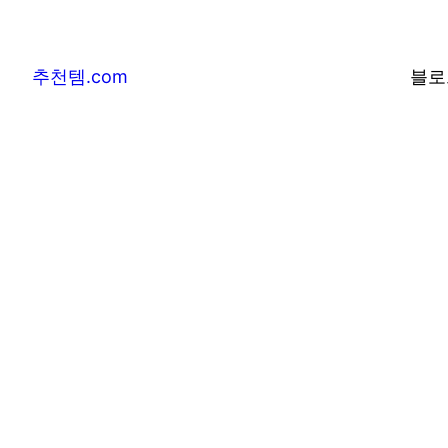
추천템.com
블로
추천템.com –
및 베스트어워즈