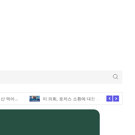
미 의회, 로저스 소환에 대한 긴급한 증언 요청
애슐리퀸즈 딸기축제의 모든 전메뉴 털기