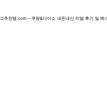
그
추천템.com – 쿠팡&다이소 내돈내산 리얼 후기 및 
 쿠팡&다이소 내돈
 상품 소개