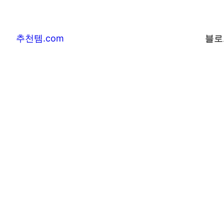
추천템.com
블로
추천템.com –
및 베스트어워즈