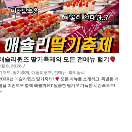
애슐리퀸즈 딸기축제의 모든 전메뉴 털기
2월 8, 2026
/
디저트
,
딸기축제
,
애슐리퀸즈
,
전메뉴
,
축제음식
2026년 애슐리퀸즈 딸기축제!
모든 메뉴를 소개하고, 특별한 기
념품 이벤트도 함께 해볼까요? 달콤한 딸기로 가득한 시간속으로!