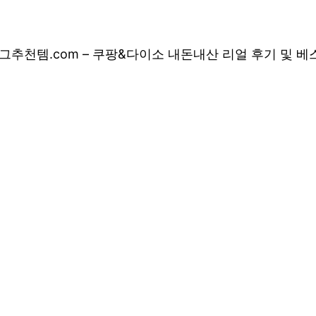
그
추천템.com – 쿠팡&다이소 내돈내산 리얼 후기 및 
 쿠팡&다이소 내돈
 상품 소개