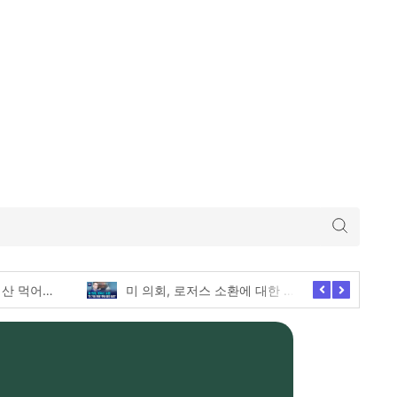
미 의회, 로저스 소환에 대한 긴급한 증언 요청
애슐리퀸즈 딸기축제의 모든 전메뉴 털기