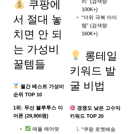
쿠팡에
비” (검색량
100K+)
서 절대 놓
“더위 극복 아이
템” (검색량
치면 안 되
160K+)
는
가성비
롱테일
꿀템들
키워드 발
굴 비법
월간 베스트 가성비
순위 TOP 10
1위: 무선 블루투스 이
경쟁도 낮은 고수익
어폰 (29,900원)
키워드 TOP 20
애플 에어팟
“쿠팡 로켓배송