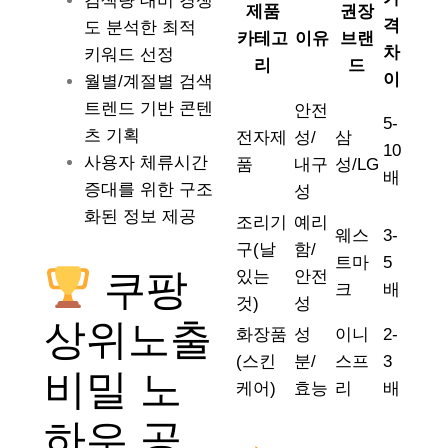
검색량 대비 경쟁
제품
권장
격
도 분석한 최적
카테고
이유
브랜
차
키워드 선정
리
드
이
월별/계절별 검색
트렌드 기반 콘텐
안전
5-
츠 기획
전자제
성/
삼
10
사용자 체류시간
품
내구
성/LG
배
증대를 위한 구조
성
화된 정보 제공
조리기
예리
웨스
3-
구(날
함/
트마
5
쿠팡
있는
안전
크
배
것)
성
상위노출
화장품
성
이니
2-
(스킨
분/
스프
3
비밀 노
케어)
효능
리
배
하우 공