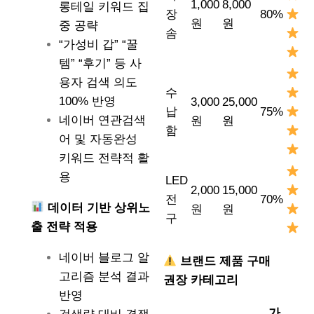
1,000
8,000
롱테일 키워드 집
장
80%
원
원
중 공략
솜
“가성비 갑” “꿀
템” “후기” 등 사
용자 검색 의도
수
100% 반영
3,000
25,000
납
75%
네이버 연관검색
원
원
함
어 및 자동완성
키워드 전략적 활
용
LED
2,000
15,000
전
70%
데이터 기반 상위노
원
원
구
출 전략 적용
네이버 블로그 알
브랜드 제품 구매
고리즘 분석 결과
권장 카테고리
반영
가