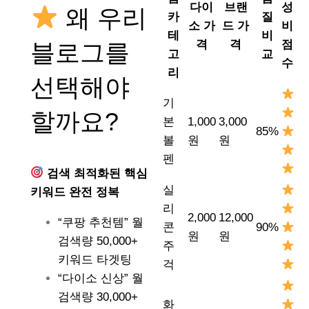
다이
브랜
성
왜 우리
카
질
소 가
드 가
비
테
비
격
격
점
블로그를
고
교
수
리
선택해야
기
할까요?
본
1,000
3,000
85%
볼
원
원
펜
검색 최적화된 핵심
실
키워드 완전 정복
리
2,000
12,000
“쿠팡 추천템” 월
콘
90%
원
원
검색량 50,000+
주
키워드 타겟팅
걱
“다이소 신상” 월
검색량 30,000+
화