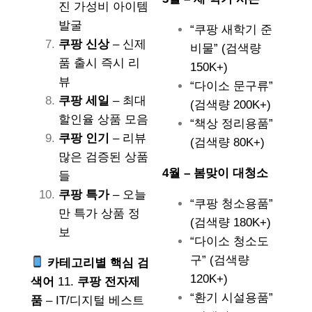
진 가성비 아이템
발굴
“쿠팡 새학기 준
쿠팡 신상
– 신제
비물” (검색량
품 출시 즉시 리
150K+)
뷰
“다이소 문구류”
쿠팡 세일
– 최대
(검색량 200K+)
할인율 상품 모음
“책상 정리용품”
쿠팡 인기
– 리뷰
(검색량 80K+)
많은 검증된 상품
4월 – 봄맞이 대청소
들
쿠팡 특가
– 오늘
“쿠팡 청소용품”
만 특가 상품 정
(검색량 180K+)
보
“다이소 청소도
구” (검색량
카테고리별 핵심 검
120K+)
색어
11.
쿠팡 전자제
“환기 시설용품”
품
– IT/디지털 베스트