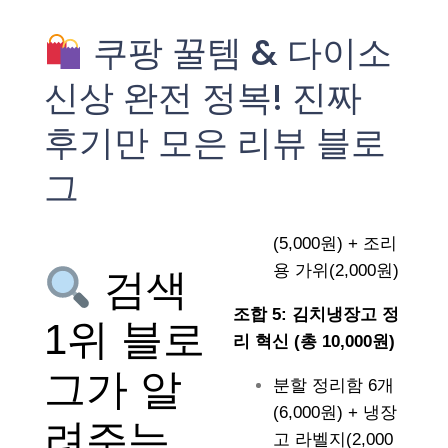
쿠팡 꿀템 & 다이소
신상 완전 정복! 진짜
후기만 모은 리뷰 블로
그
(5,000원) + 조리
용 가위(2,000원)
검색
조합 5: 김치냉장고 정
1위 블로
리 혁신 (총 10,000원)
그가 알
분할 정리함 6개
(6,000원) + 냉장
려주는
고 라벨지(2,000