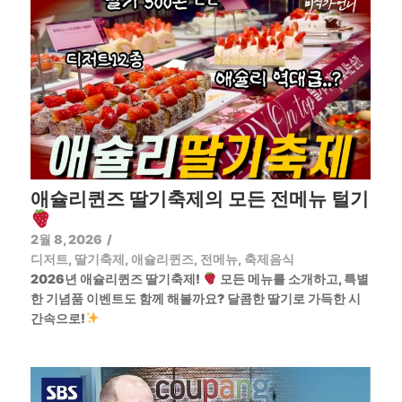
애슐리퀸즈 딸기축제의 모든 전메뉴 털기
2월 8, 2026
/
디저트
,
딸기축제
,
애슐리퀸즈
,
전메뉴
,
축제음식
2026년 애슐리퀸즈 딸기축제!
모든 메뉴를 소개하고, 특별
한 기념품 이벤트도 함께 해볼까요? 달콤한 딸기로 가득한 시
간속으로!