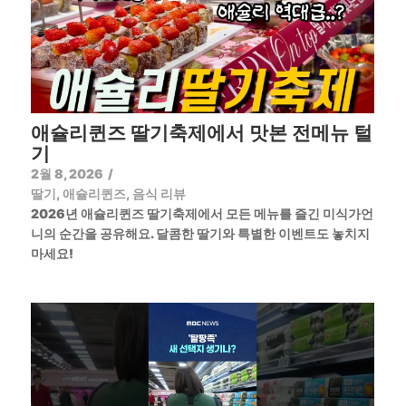
애슐리퀸즈 딸기축제에서 맛본 전메뉴 털
기
2월 8, 2026
/
딸기
,
애슐리퀸즈
,
음식 리뷰
2026년 애슐리퀸즈 딸기축제에서 모든 메뉴를 즐긴 미식가언
니의 순간을 공유해요. 달콤한 딸기와 특별한 이벤트도 놓치지
마세요!