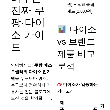
원) + 밀폐클립
진짜 쿠
세트(2,000원)
팡·다이
다이소
소 가이
vs 브랜드
드
제품 비교
분석
안녕하세요!
쿠팡 베스
트셀러
와
다이소 인기
템
을 누구보다 먼저,
다이소가 압승하는
누구보다 정확하게 리
카테고리
뷰하는 전문 블로그에
오신 것을 환영합니다.
제
가
품
품