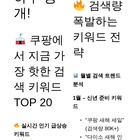
검색량
개!
폭발하는
키워드 전
쿠팡에
략
서 지금 가
장 핫한 검
월별 검색 트렌드
색 키워드
분석
1월 – 신년 준비 키워
TOP 20
드
“쿠팡 새해 세일”
실시간 인기 급상승
(검색량 80K+)
키워드
“다이소 새해 인