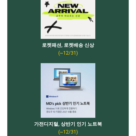
로켓패션, 로켓배송 신상
(~12/31)
가전디지털, 상반기 인기 노트북
(~12/31)