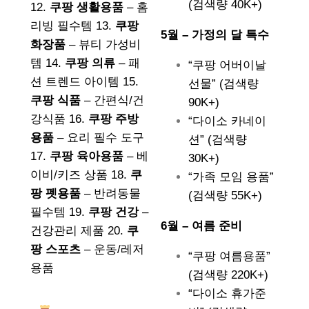
(검색량 40K+)
12.
쿠팡 생활용품
– 홈
리빙 필수템 13.
쿠팡
5월 – 가정의 달 특수
화장품
– 뷰티 가성비
템 14.
쿠팡 의류
– 패
“쿠팡 어버이날
션 트렌드 아이템 15.
선물” (검색량
쿠팡 식품
– 간편식/건
90K+)
강식품 16.
쿠팡 주방
“다이소 카네이
용품
– 요리 필수 도구
션” (검색량
17.
쿠팡 육아용품
– 베
30K+)
이비/키즈 상품 18.
쿠
“가족 모임 용품”
팡 펫용품
– 반려동물
(검색량 55K+)
필수템 19.
쿠팡 건강
–
6월 – 여름 준비
건강관리 제품 20.
쿠
팡 스포츠
– 운동/레저
“쿠팡 여름용품”
용품
(검색량 220K+)
“다이소 휴가준