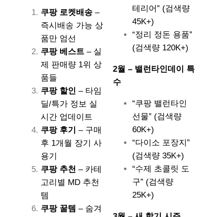
테리어” (검색량
쿠팡 로켓배송
–
45K+)
즉시배송 가능 상
“정리 정돈 용품”
품만 엄선
(검색량 120K+)
쿠팡 베스트
– 실
제 판매량 1위 상
2월 – 밸런타인데이 특
품들
수
쿠팡 할인
– 타임
“쿠팡 밸런타인
딜/특가 정보 실
선물” (검색량
시간 업데이트
60K+)
쿠팡 후기
– 구매
“다이소 포장지”
후 1개월 장기 사
(검색량 35K+)
용기
“수제 초콜릿 도
쿠팡 추천
– 카테
구” (검색량
고리별 MD 추천
25K+)
템
쿠팡 꿀템
– 숨겨
3월 – 새 학기 시즌