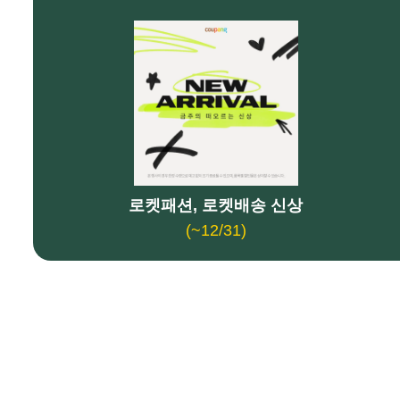
애슐리퀸즈 딸기축제의 모든 전
미 의회, 로저스 소환 요청 배경
애슐리퀸즈 딸기축제에서 맛본 
새벽배송, 쿠팡 독점의 막을 내
소니 FE 50mm F1.2 GM 렌
로켓패션, 로켓배송 신상
(~12/31)