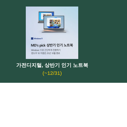
메뉴 털기🍓
 분석
전메뉴 털기
리다
즈 리뷰: 내돈내산 경험담
가전디지털, 상반기 인기 노트북
(~12/31)