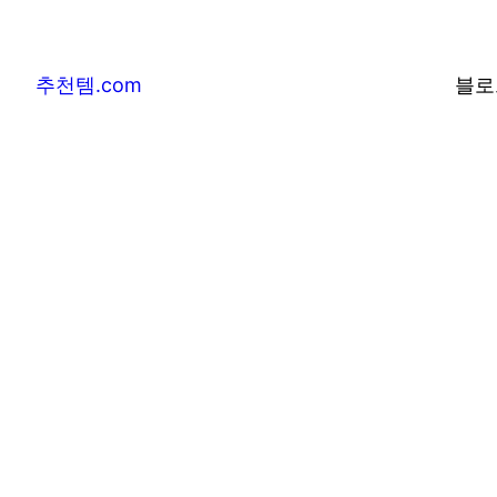
추천템.com
블로
추천템.com –
및 베스트어워즈