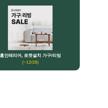
홈인테리어, 로켓설치 가구/리빙
(~12/28)