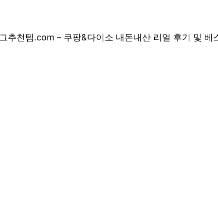
그
추천템.com – 쿠팡&다이소 내돈내산 리얼 후기 및 
 쿠팡&다이소 내돈
 상품 소개