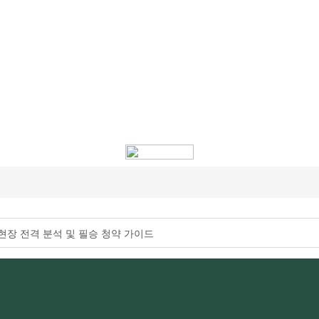
현장 전격 분석 및 필승 청약 가이드
터 에코델타까지, 전 현장 총정리 가이드
편 공개 완료!
찐후기!
긴급한 증언 요청