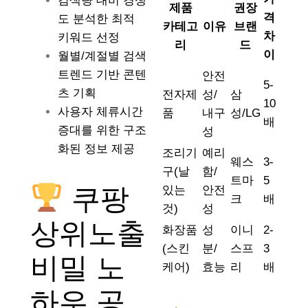
검색량 대비 경쟁
제품
권장
격
도 분석한 최적
카테고
이유
브랜
차
키워드 선정
리
드
이
월별/계절별 검색
트렌드 기반 콘텐
안전
5-
츠 기획
전자제
성/
삼
10
사용자 체류시간
품
내구
성/LG
배
증대를 위한 구조
성
화된 정보 제공
조리기
예리
웨스
3-
구(날
함/
트마
5
쿠팡
있는
안전
크
배
것)
성
상위노출
화장품
성
이니
2-
(스킨
분/
스프
3
비밀 노
케어)
효능
리
배
하우 공