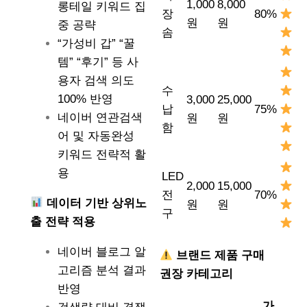
1,000
8,000
롱테일 키워드 집
장
80%
원
원
중 공략
솜
“가성비 갑” “꿀
템” “후기” 등 사
용자 검색 의도
수
100% 반영
3,000
25,000
납
75%
네이버 연관검색
원
원
함
어 및 자동완성
키워드 전략적 활
용
LED
2,000
15,000
전
70%
데이터 기반 상위노
원
원
구
출 전략 적용
네이버 블로그 알
브랜드 제품 구매
고리즘 분석 결과
권장 카테고리
반영
가