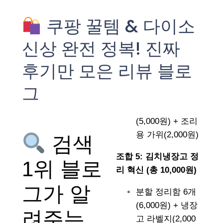
쿠팡 꿀템 & 다이소
신상 완전 정복! 진짜
후기만 모은 리뷰 블로
그
(5,000원) + 조리
용 가위(2,000원)
검색
조합 5: 김치냉장고 정
1위 블로
리 혁신 (총 10,000원)
그가 알
분할 정리함 6개
(6,000원) + 냉장
려주는
고 라벨지(2,000