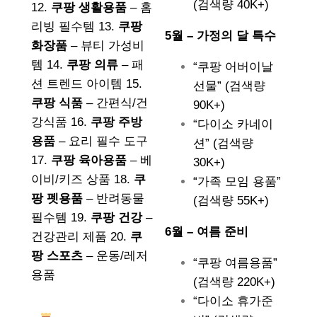
(검색량 40K+)
12.
쿠팡 생활용품
– 홈
리빙 필수템 13.
쿠팡
5월 – 가정의 달 특수
화장품
– 뷰티 가성비
템 14.
쿠팡 의류
– 패
“쿠팡 어버이날
션 트렌드 아이템 15.
선물” (검색량
쿠팡 식품
– 간편식/건
90K+)
강식품 16.
쿠팡 주방
“다이소 카네이
용품
– 요리 필수 도구
션” (검색량
17.
쿠팡 육아용품
– 베
30K+)
이비/키즈 상품 18.
쿠
“가족 모임 용품”
팡 펫용품
– 반려동물
(검색량 55K+)
필수템 19.
쿠팡 건강
–
6월 – 여름 준비
건강관리 제품 20.
쿠
팡 스포츠
– 운동/레저
“쿠팡 여름용품”
용품
(검색량 220K+)
“다이소 휴가준