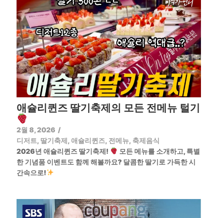
애슐리퀸즈 딸기축제의 모든 전메뉴 털기
2월 8, 2026
/
디저트
,
딸기축제
,
애슐리퀸즈
,
전메뉴
,
축제음식
2026년 애슐리퀸즈 딸기축제!
모든 메뉴를 소개하고, 특별
한 기념품 이벤트도 함께 해볼까요? 달콤한 딸기로 가득한 시
간속으로!