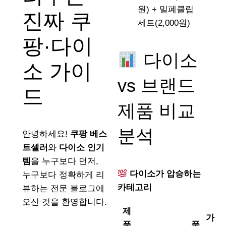
원) + 밀폐클립
진짜 쿠
세트(2,000원)
팡·다이
다이소
소 가이
vs 브랜드
드
제품 비교
분석
안녕하세요!
쿠팡 베스
트셀러
와
다이소 인기
템
을 누구보다 먼저,
다이소가 압승하는
누구보다 정확하게 리
카테고리
뷰하는 전문 블로그에
오신 것을 환영합니다.
제
가
품
품