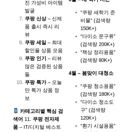
진 가성비 아이템
발굴
“쿠팡 새학기 준
쿠팡 신상
– 신제
비물” (검색량
품 출시 즉시 리
150K+)
뷰
“다이소 문구류”
쿠팡 세일
– 최대
(검색량 200K+)
할인율 상품 모음
“책상 정리용품”
쿠팡 인기
– 리뷰
(검색량 80K+)
많은 검증된 상품
4월 – 봄맞이 대청소
들
쿠팡 특가
– 오늘
“쿠팡 청소용품”
만 특가 상품 정
(검색량 180K+)
보
“다이소 청소도
구” (검색량
카테고리별 핵심 검
120K+)
색어
11.
쿠팡 전자제
“환기 시설용품”
품
– IT/디지털 베스트