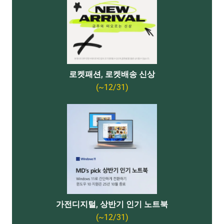
로켓패션, 로켓배송 신상
(~12/31)
가전디지털, 상반기 인기 노트북
(~12/31)