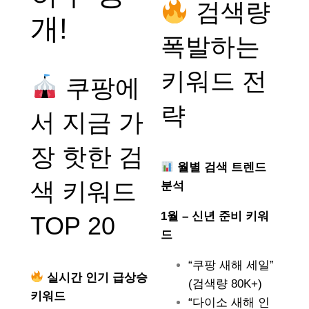
검색량
개!
폭발하는
키워드 전
쿠팡에
략
서 지금 가
장 핫한 검
월별 검색 트렌드
색 키워드
분석
1월 – 신년 준비 키워
TOP 20
드
“쿠팡 새해 세일”
실시간 인기 급상승
(검색량 80K+)
키워드
“다이소 새해 인