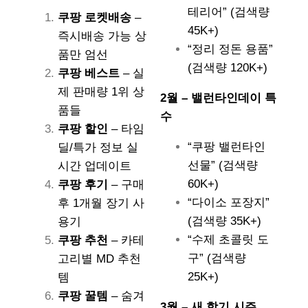
테리어” (검색량
쿠팡 로켓배송
–
45K+)
즉시배송 가능 상
“정리 정돈 용품”
품만 엄선
(검색량 120K+)
쿠팡 베스트
– 실
제 판매량 1위 상
2월 – 밸런타인데이 특
품들
수
쿠팡 할인
– 타임
“쿠팡 밸런타인
딜/특가 정보 실
선물” (검색량
시간 업데이트
60K+)
쿠팡 후기
– 구매
“다이소 포장지”
후 1개월 장기 사
(검색량 35K+)
용기
“수제 초콜릿 도
쿠팡 추천
– 카테
구” (검색량
고리별 MD 추천
25K+)
템
쿠팡 꿀템
– 숨겨
3월 – 새 학기 시즌