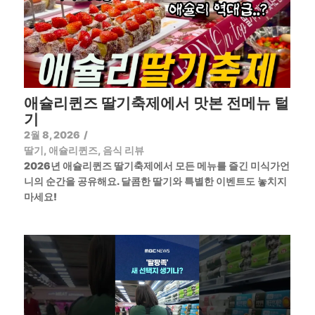
애슐리퀸즈 딸기축제에서 맛본 전메뉴 털
기
2월 8, 2026
/
딸기
,
애슐리퀸즈
,
음식 리뷰
2026년 애슐리퀸즈 딸기축제에서 모든 메뉴를 즐긴 미식가언
니의 순간을 공유해요. 달콤한 딸기와 특별한 이벤트도 놓치지
마세요!