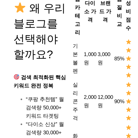
다이
브랜
성
왜 우리
카
질
소 가
드 가
비
테
비
격
격
점
블로그를
고
교
수
리
선택해야
기
할까요?
본
1,000
3,000
85%
볼
원
원
펜
검색 최적화된 핵심
실
키워드 완전 정복
리
2,000
12,000
“쿠팡 추천템” 월
콘
90%
원
원
검색량 50,000+
주
키워드 타겟팅
걱
“다이소 신상” 월
검색량 30,000+
화