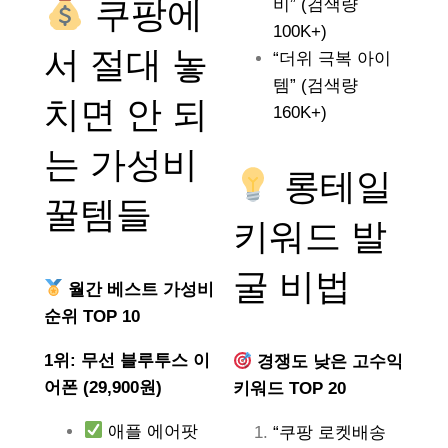
쿠팡에
비” (검색량
100K+)
서 절대 놓
“더위 극복 아이
템” (검색량
치면 안 되
160K+)
는
가성비
롱테일
꿀템들
키워드 발
굴 비법
월간 베스트 가성비
순위 TOP 10
1위: 무선 블루투스 이
경쟁도 낮은 고수익
어폰 (29,900원)
키워드 TOP 20
애플 에어팟
“쿠팡 로켓배송