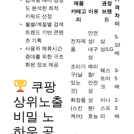
검색량 대비 경쟁
제품
권장
격
도 분석한 최적
카테고
이유
브랜
차
키워드 선정
리
드
이
월별/계절별 검색
트렌드 기반 콘텐
안전
5-
츠 기획
전자제
성/
삼
10
사용자 체류시간
품
내구
성/LG
배
증대를 위한 구조
성
화된 정보 제공
조리기
예리
웨스
3-
구(날
함/
트마
5
쿠팡
있는
안전
크
배
것)
성
상위노출
화장품
성
이니
2-
(스킨
분/
스프
3
비밀 노
케어)
효능
리
배
하우 공