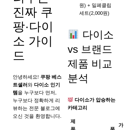
원) + 밀폐클립
진짜 쿠
세트(2,000원)
팡·다이
다이소
소 가이
vs 브랜드
드
제품 비교
분석
안녕하세요!
쿠팡 베스
트셀러
와
다이소 인기
템
을 누구보다 먼저,
다이소가 압승하는
누구보다 정확하게 리
카테고리
뷰하는 전문 블로그에
오신 것을 환영합니다.
제
가
품
품