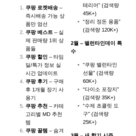
테리어” (검색량
쿠팡 로켓배송
–
45K+)
즉시배송 가능 상
“정리 정돈 용품”
품만 엄선
(검색량 120K+)
쿠팡 베스트
– 실
제 판매량 1위 상
2월 – 밸런타인데이 특
품들
수
쿠팡 할인
– 타임
“쿠팡 밸런타인
딜/특가 정보 실
선물” (검색량
시간 업데이트
60K+)
쿠팡 후기
– 구매
“다이소 포장지”
후 1개월 장기 사
(검색량 35K+)
용기
“수제 초콜릿 도
쿠팡 추천
– 카테
구” (검색량
고리별 MD 추천
25K+)
템
쿠팡 꿀템
– 숨겨
3월 – 새 학기 시즌