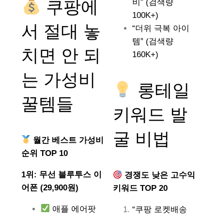
쿠팡에
비” (검색량
100K+)
서 절대 놓
“더위 극복 아이
템” (검색량
치면 안 되
160K+)
는
가성비
롱테일
꿀템들
키워드 발
굴 비법
월간 베스트 가성비
순위 TOP 10
1위: 무선 블루투스 이
경쟁도 낮은 고수익
어폰 (29,900원)
키워드 TOP 20
애플 에어팟
“쿠팡 로켓배송