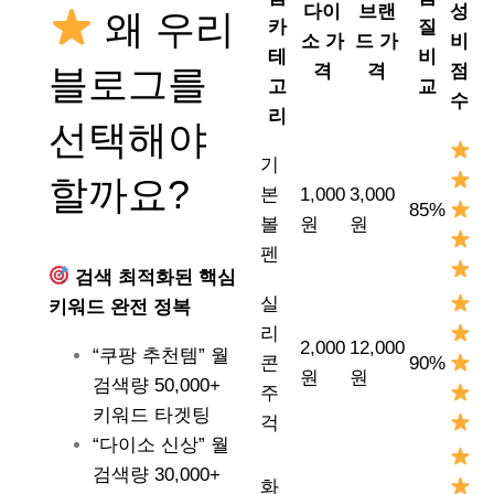
다이
브랜
성
왜 우리
카
질
소 가
드 가
비
테
비
격
격
점
블로그를
고
교
수
리
선택해야
기
할까요?
본
1,000
3,000
85%
볼
원
원
펜
검색 최적화된 핵심
실
키워드 완전 정복
리
2,000
12,000
“쿠팡 추천템” 월
콘
90%
원
원
검색량 50,000+
주
키워드 타겟팅
걱
“다이소 신상” 월
검색량 30,000+
화