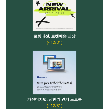
로켓패션, 로켓배송 신상
(~12/31)
가전디지털, 상반기 인기 노트북
(~12/31)