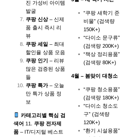
진 가성비 아이템
발굴
“쿠팡 새학기 준
쿠팡 신상
– 신제
비물” (검색량
품 출시 즉시 리
150K+)
뷰
“다이소 문구류”
쿠팡 세일
– 최대
(검색량 200K+)
할인율 상품 모음
“책상 정리용품”
쿠팡 인기
– 리뷰
(검색량 80K+)
많은 검증된 상품
4월 – 봄맞이 대청소
들
쿠팡 특가
– 오늘
“쿠팡 청소용품”
만 특가 상품 정
(검색량 180K+)
보
“다이소 청소도
구” (검색량
카테고리별 핵심 검
120K+)
색어
11.
쿠팡 전자제
“환기 시설용품”
품
– IT/디지털 베스트