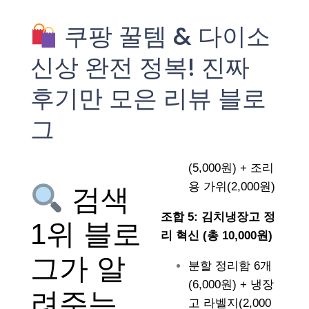
쿠팡 꿀템 & 다이소
신상 완전 정복! 진짜
후기만 모은 리뷰 블로
그
(5,000원) + 조리
용 가위(2,000원)
검색
조합 5: 김치냉장고 정
1위 블로
리 혁신 (총 10,000원)
그가 알
분할 정리함 6개
(6,000원) + 냉장
려주는
고 라벨지(2,000