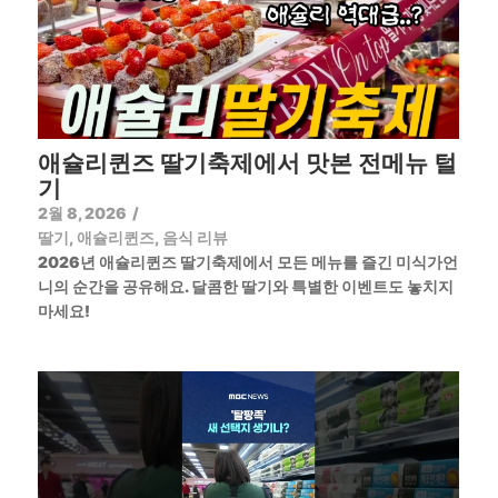
애슐리퀸즈 딸기축제에서 맛본 전메뉴 털
기
2월 8, 2026
/
딸기
,
애슐리퀸즈
,
음식 리뷰
2026년 애슐리퀸즈 딸기축제에서 모든 메뉴를 즐긴 미식가언
니의 순간을 공유해요. 달콤한 딸기와 특별한 이벤트도 놓치지
마세요!