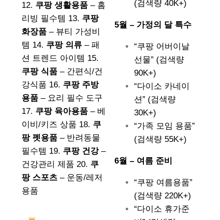
(검색량 40K+)
12.
쿠팡 생활용품
– 홈
리빙 필수템 13.
쿠팡
5월 – 가정의 달 특수
화장품
– 뷰티 가성비
템 14.
쿠팡 의류
– 패
“쿠팡 어버이날
션 트렌드 아이템 15.
선물” (검색량
쿠팡 식품
– 간편식/건
90K+)
강식품 16.
쿠팡 주방
“다이소 카네이
용품
– 요리 필수 도구
션” (검색량
17.
쿠팡 육아용품
– 베
30K+)
이비/키즈 상품 18.
쿠
“가족 모임 용품”
팡 펫용품
– 반려동물
(검색량 55K+)
필수템 19.
쿠팡 건강
–
6월 – 여름 준비
건강관리 제품 20.
쿠
팡 스포츠
– 운동/레저
“쿠팡 여름용품”
용품
(검색량 220K+)
“다이소 휴가준