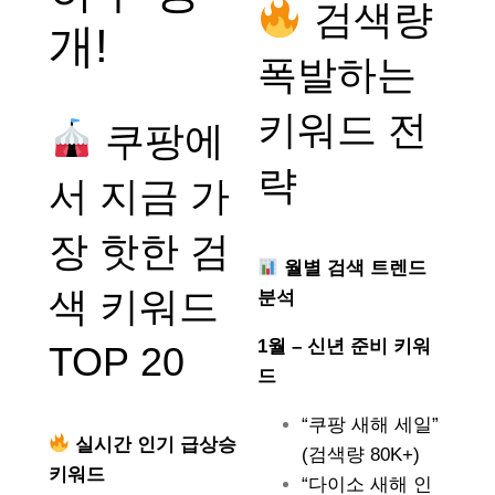
검색량
개!
폭발하는
키워드 전
쿠팡에
략
서 지금 가
장 핫한 검
월별 검색 트렌드
색 키워드
분석
1월 – 신년 준비 키워
TOP 20
드
“쿠팡 새해 세일”
실시간 인기 급상승
(검색량 80K+)
키워드
“다이소 새해 인