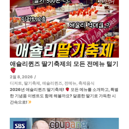
애슐리퀸즈 딸기축제의 모든 전메뉴 털기
2월 8, 2026
/
디저트
,
딸기축제
,
애슐리퀸즈
,
전메뉴
,
축제음식
2026년 애슐리퀸즈 딸기축제!
모든 메뉴를 소개하고, 특별
한 기념품 이벤트도 함께 해볼까요? 달콤한 딸기로 가득한 시
간속으로!