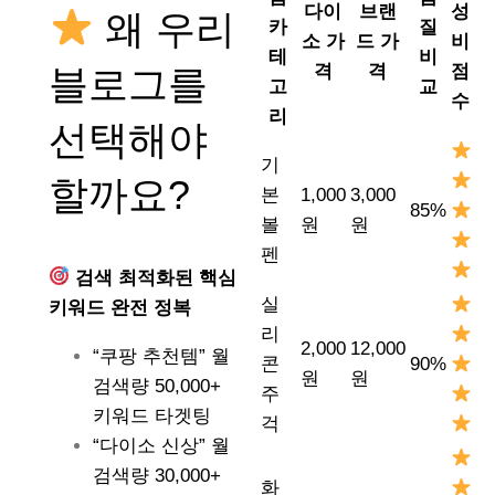
다이
브랜
성
왜 우리
카
질
소 가
드 가
비
테
비
격
격
점
블로그를
고
교
수
리
선택해야
기
할까요?
본
1,000
3,000
85%
볼
원
원
펜
검색 최적화된 핵심
실
키워드 완전 정복
리
2,000
12,000
“쿠팡 추천템” 월
콘
90%
원
원
검색량 50,000+
주
키워드 타겟팅
걱
“다이소 신상” 월
검색량 30,000+
화