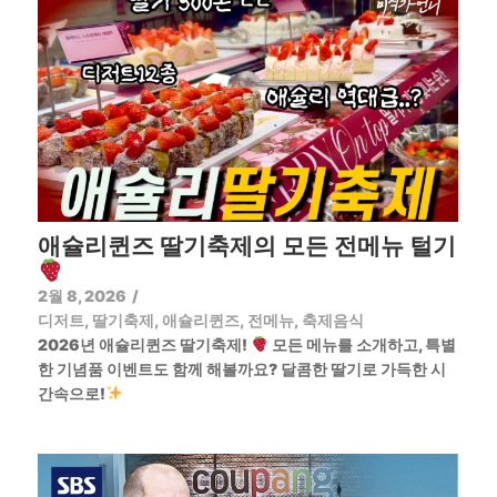
애슐리퀸즈 딸기축제의 모든 전메뉴 털기
2월 8, 2026
/
디저트
,
딸기축제
,
애슐리퀸즈
,
전메뉴
,
축제음식
2026년 애슐리퀸즈 딸기축제!
모든 메뉴를 소개하고, 특별
한 기념품 이벤트도 함께 해볼까요? 달콤한 딸기로 가득한 시
간속으로!