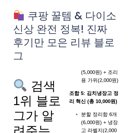
쿠팡 꿀템 & 다이소
신상 완전 정복! 진짜
후기만 모은 리뷰 블로
그
(5,000원) + 조리
용 가위(2,000원)
검색
조합 5: 김치냉장고 정
1위 블로
리 혁신 (총 10,000원)
그가 알
분할 정리함 6개
(6,000원) + 냉장
려주는
고 라벨지(2,000