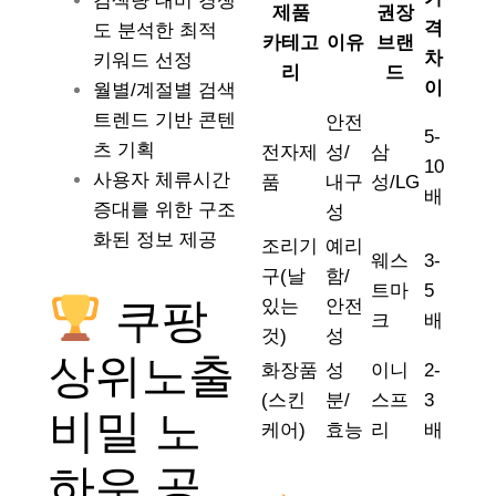
검색량 대비 경쟁
제품
권장
격
도 분석한 최적
카테고
이유
브랜
차
키워드 선정
리
드
이
월별/계절별 검색
트렌드 기반 콘텐
안전
5-
츠 기획
전자제
성/
삼
10
사용자 체류시간
품
내구
성/LG
배
증대를 위한 구조
성
화된 정보 제공
조리기
예리
웨스
3-
구(날
함/
트마
5
쿠팡
있는
안전
크
배
것)
성
상위노출
화장품
성
이니
2-
(스킨
분/
스프
3
비밀 노
케어)
효능
리
배
하우 공