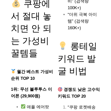
쿠팡에
비” (검색량
100K+)
서 절대 놓
“더위 극복 아이
템” (검색량
치면 안 되
160K+)
는
가성비
롱테일
꿀템들
키워드 발
굴 비법
월간 베스트 가성비
순위 TOP 10
1위: 무선 블루투스 이
경쟁도 낮은 고수익
어폰 (29,900원)
키워드 TOP 20
애플 에어팟
“쿠팡 로켓배송