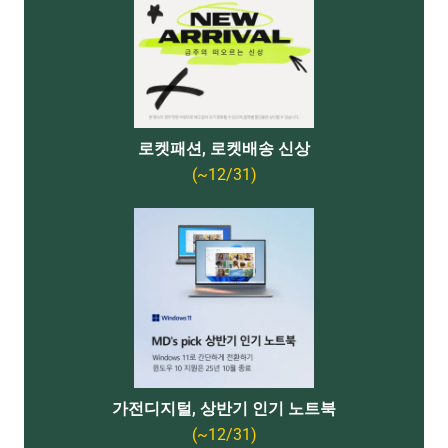
로켓패션, 로켓배송 신상
(~12/31)
가전디지털, 상반기 인기 노트북
(~12/31)