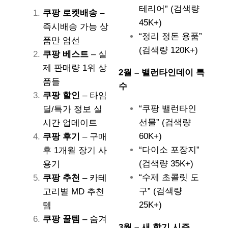
테리어” (검색량
쿠팡 로켓배송
–
45K+)
즉시배송 가능 상
“정리 정돈 용품”
품만 엄선
(검색량 120K+)
쿠팡 베스트
– 실
제 판매량 1위 상
2월 – 밸런타인데이 특
품들
수
쿠팡 할인
– 타임
“쿠팡 밸런타인
딜/특가 정보 실
선물” (검색량
시간 업데이트
60K+)
쿠팡 후기
– 구매
“다이소 포장지”
후 1개월 장기 사
(검색량 35K+)
용기
“수제 초콜릿 도
쿠팡 추천
– 카테
구” (검색량
고리별 MD 추천
25K+)
템
쿠팡 꿀템
– 숨겨
3월 – 새 학기 시즌