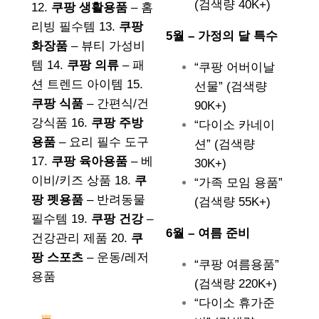
(검색량 40K+)
12.
쿠팡 생활용품
– 홈
리빙 필수템 13.
쿠팡
5월 – 가정의 달 특수
화장품
– 뷰티 가성비
템 14.
쿠팡 의류
– 패
“쿠팡 어버이날
션 트렌드 아이템 15.
선물” (검색량
쿠팡 식품
– 간편식/건
90K+)
강식품 16.
쿠팡 주방
“다이소 카네이
용품
– 요리 필수 도구
션” (검색량
17.
쿠팡 육아용품
– 베
30K+)
이비/키즈 상품 18.
쿠
“가족 모임 용품”
팡 펫용품
– 반려동물
(검색량 55K+)
필수템 19.
쿠팡 건강
–
6월 – 여름 준비
건강관리 제품 20.
쿠
팡 스포츠
– 운동/레저
“쿠팡 여름용품”
용품
(검색량 220K+)
“다이소 휴가준