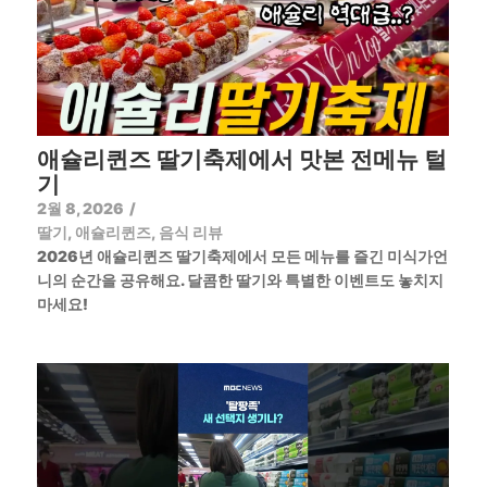
애슐리퀸즈 딸기축제에서 맛본 전메뉴 털
기
2월 8, 2026
/
딸기
,
애슐리퀸즈
,
음식 리뷰
2026년 애슐리퀸즈 딸기축제에서 모든 메뉴를 즐긴 미식가언
니의 순간을 공유해요. 달콤한 딸기와 특별한 이벤트도 놓치지
마세요!