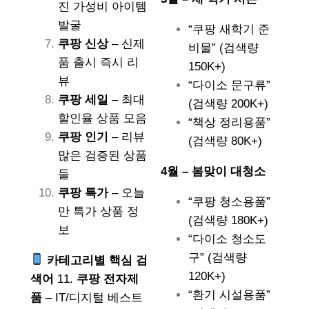
진 가성비 아이템
발굴
“쿠팡 새학기 준
쿠팡 신상
– 신제
비물” (검색량
품 출시 즉시 리
150K+)
뷰
“다이소 문구류”
쿠팡 세일
– 최대
(검색량 200K+)
할인율 상품 모음
“책상 정리용품”
쿠팡 인기
– 리뷰
(검색량 80K+)
많은 검증된 상품
4월 – 봄맞이 대청소
들
쿠팡 특가
– 오늘
“쿠팡 청소용품”
만 특가 상품 정
(검색량 180K+)
보
“다이소 청소도
구” (검색량
카테고리별 핵심 검
120K+)
색어
11.
쿠팡 전자제
“환기 시설용품”
품
– IT/디지털 베스트