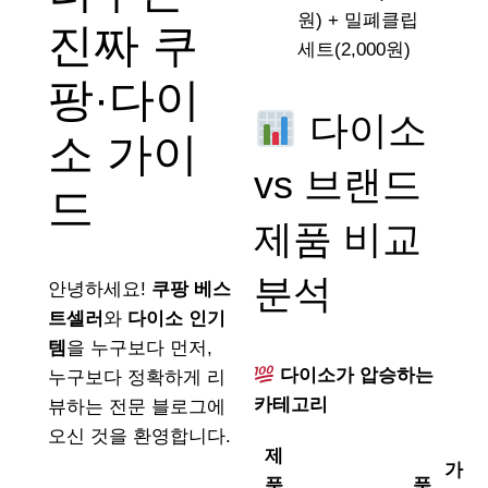
원) + 밀폐클립
진짜 쿠
세트(2,000원)
팡·다이
다이소
소 가이
vs 브랜드
드
제품 비교
분석
안녕하세요!
쿠팡 베스
트셀러
와
다이소 인기
템
을 누구보다 먼저,
다이소가 압승하는
누구보다 정확하게 리
카테고리
뷰하는 전문 블로그에
오신 것을 환영합니다.
제
가
품
품