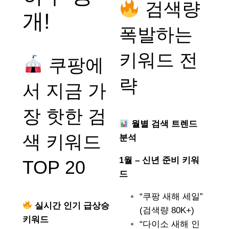
검색량
개!
폭발하는
키워드 전
쿠팡에
략
서 지금 가
장 핫한 검
월별 검색 트렌드
색 키워드
분석
1월 – 신년 준비 키워
TOP 20
드
“쿠팡 새해 세일”
실시간 인기 급상승
(검색량 80K+)
키워드
“다이소 새해 인