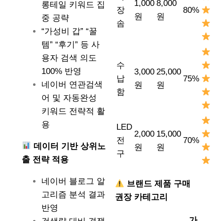
1,000
8,000
롱테일 키워드 집
장
80%
원
원
중 공략
솜
“가성비 갑” “꿀
템” “후기” 등 사
용자 검색 의도
수
100% 반영
3,000
25,000
납
75%
네이버 연관검색
원
원
함
어 및 자동완성
키워드 전략적 활
용
LED
2,000
15,000
전
70%
데이터 기반 상위노
원
원
구
출 전략 적용
네이버 블로그 알
브랜드 제품 구매
고리즘 분석 결과
권장 카테고리
반영
가