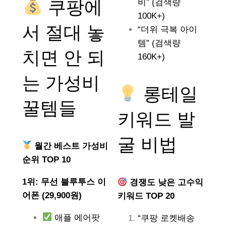
쿠팡에
비” (검색량
100K+)
서 절대 놓
“더위 극복 아이
템” (검색량
치면 안 되
160K+)
는
가성비
롱테일
꿀템들
키워드 발
굴 비법
월간 베스트 가성비
순위 TOP 10
1위: 무선 블루투스 이
경쟁도 낮은 고수익
어폰 (29,900원)
키워드 TOP 20
애플 에어팟
“쿠팡 로켓배송