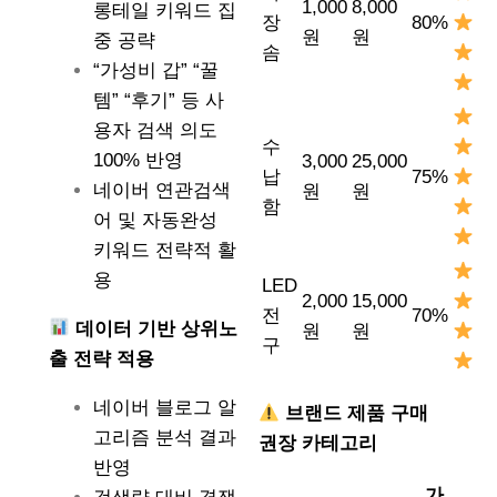
1,000
8,000
롱테일 키워드 집
장
80%
원
원
중 공략
솜
“가성비 갑” “꿀
템” “후기” 등 사
용자 검색 의도
수
100% 반영
3,000
25,000
납
75%
네이버 연관검색
원
원
함
어 및 자동완성
키워드 전략적 활
용
LED
2,000
15,000
전
70%
데이터 기반 상위노
원
원
구
출 전략 적용
네이버 블로그 알
브랜드 제품 구매
고리즘 분석 결과
권장 카테고리
반영
가