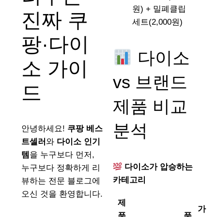
원) + 밀폐클립
진짜 쿠
세트(2,000원)
팡·다이
다이소
소 가이
vs 브랜드
드
제품 비교
분석
안녕하세요!
쿠팡 베스
트셀러
와
다이소 인기
템
을 누구보다 먼저,
다이소가 압승하는
누구보다 정확하게 리
카테고리
뷰하는 전문 블로그에
오신 것을 환영합니다.
제
가
품
품