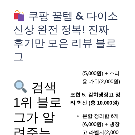
쿠팡 꿀템 & 다이소
신상 완전 정복! 진짜
후기만 모은 리뷰 블로
그
(5,000원) + 조리
용 가위(2,000원)
검색
조합 5: 김치냉장고 정
1위 블로
리 혁신 (총 10,000원)
그가 알
분할 정리함 6개
(6,000원) + 냉장
려주는
고 라벨지(2,000