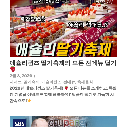
애슐리퀸즈 딸기축제의 모든 전메뉴 털기
2월 8, 2026
/
디저트
,
딸기축제
,
애슐리퀸즈
,
전메뉴
,
축제음식
2026년 애슐리퀸즈 딸기축제!
모든 메뉴를 소개하고, 특별
한 기념품 이벤트도 함께 해볼까요? 달콤한 딸기로 가득한 시
간속으로!