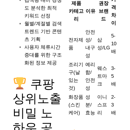
검색량 대비 경쟁
제품
권장
격
도 분석한 최적
카테고
이유
브랜
차
키워드 선정
리
드
이
월별/계절별 검색
트렌드 기반 콘텐
안전
5-
츠 기획
전자제
성/
삼
10
사용자 체류시간
품
내구
성/LG
배
증대를 위한 구조
성
화된 정보 제공
조리기
예리
웨스
3-
구(날
함/
트마
5
쿠팡
있는
안전
크
배
것)
성
상위노출
화장품
성
이니
2-
(스킨
분/
스프
3
비밀 노
케어)
효능
리
배
하우 공