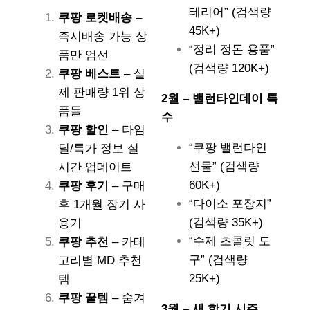
테리어” (검색량
쿠팡 로켓배송
–
45K+)
즉시배송 가능 상
“정리 정돈 용품”
품만 엄선
(검색량 120K+)
쿠팡 베스트
– 실
제 판매량 1위 상
2월 – 밸런타인데이 특
품들
수
쿠팡 할인
– 타임
“쿠팡 밸런타인
딜/특가 정보 실
선물” (검색량
시간 업데이트
60K+)
쿠팡 후기
– 구매
“다이소 포장지”
후 1개월 장기 사
(검색량 35K+)
용기
“수제 초콜릿 도
쿠팡 추천
– 카테
구” (검색량
고리별 MD 추천
25K+)
템
쿠팡 꿀템
– 숨겨
3월 – 새 학기 시즌