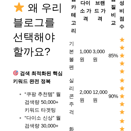
다이
브랜
성
왜 우리
카
질
소 가
드 가
비
테
비
격
격
점
블로그를
고
교
수
리
선택해야
기
할까요?
본
1,000
3,000
85%
볼
원
원
펜
검색 최적화된 핵심
실
키워드 완전 정복
리
2,000
12,000
“쿠팡 추천템” 월
콘
90%
원
원
검색량 50,000+
주
키워드 타겟팅
걱
“다이소 신상” 월
검색량 30,000+
화