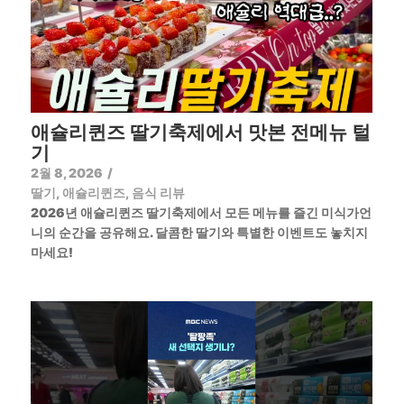
애슐리퀸즈 딸기축제에서 맛본 전메뉴 털
기
2월 8, 2026
/
딸기
,
애슐리퀸즈
,
음식 리뷰
2026년 애슐리퀸즈 딸기축제에서 모든 메뉴를 즐긴 미식가언
니의 순간을 공유해요. 달콤한 딸기와 특별한 이벤트도 놓치지
마세요!