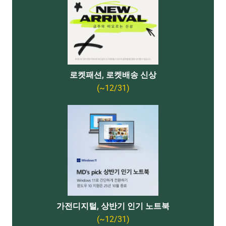
로켓패션, 로켓배송 신상
(~12/31)
가전디지털, 상반기 인기 노트북
(~12/31)