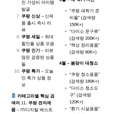
진 가성비 아이템
발굴
“쿠팡 새학기 준
쿠팡 신상
– 신제
비물” (검색량
품 출시 즉시 리
150K+)
뷰
“다이소 문구류”
쿠팡 세일
– 최대
(검색량 200K+)
할인율 상품 모음
“책상 정리용품”
쿠팡 인기
– 리뷰
(검색량 80K+)
많은 검증된 상품
4월 – 봄맞이 대청소
들
쿠팡 특가
– 오늘
“쿠팡 청소용품”
만 특가 상품 정
(검색량 180K+)
보
“다이소 청소도
구” (검색량
카테고리별 핵심 검
120K+)
색어
11.
쿠팡 전자제
“환기 시설용품”
품
– IT/디지털 베스트