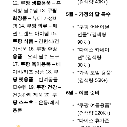
(검색량 40K+)
12.
쿠팡 생활용품
– 홈
리빙 필수템 13.
쿠팡
5월 – 가정의 달 특수
화장품
– 뷰티 가성비
템 14.
쿠팡 의류
– 패
“쿠팡 어버이날
션 트렌드 아이템 15.
선물” (검색량
쿠팡 식품
– 간편식/건
90K+)
강식품 16.
쿠팡 주방
“다이소 카네이
용품
– 요리 필수 도구
션” (검색량
17.
쿠팡 육아용품
– 베
30K+)
이비/키즈 상품 18.
쿠
“가족 모임 용품”
팡 펫용품
– 반려동물
(검색량 55K+)
필수템 19.
쿠팡 건강
–
6월 – 여름 준비
건강관리 제품 20.
쿠
팡 스포츠
– 운동/레저
“쿠팡 여름용품”
용품
(검색량 220K+)
“다이소 휴가준