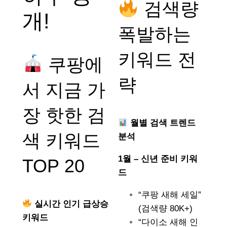
검색량
개!
폭발하는
키워드 전
쿠팡에
략
서 지금 가
장 핫한 검
월별 검색 트렌드
색 키워드
분석
1월 – 신년 준비 키워
TOP 20
드
“쿠팡 새해 세일”
실시간 인기 급상승
(검색량 80K+)
키워드
“다이소 새해 인