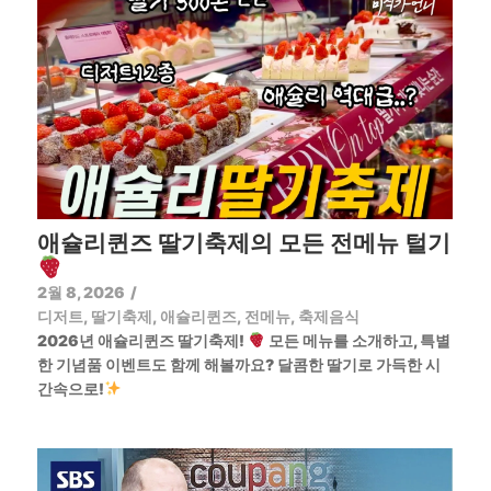
애슐리퀸즈 딸기축제의 모든 전메뉴 털기
2월 8, 2026
/
디저트
,
딸기축제
,
애슐리퀸즈
,
전메뉴
,
축제음식
2026년 애슐리퀸즈 딸기축제!
모든 메뉴를 소개하고, 특별
한 기념품 이벤트도 함께 해볼까요? 달콤한 딸기로 가득한 시
간속으로!