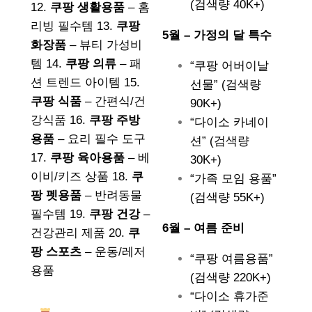
(검색량 40K+)
12.
쿠팡 생활용품
– 홈
리빙 필수템 13.
쿠팡
5월 – 가정의 달 특수
화장품
– 뷰티 가성비
템 14.
쿠팡 의류
– 패
“쿠팡 어버이날
션 트렌드 아이템 15.
선물” (검색량
쿠팡 식품
– 간편식/건
90K+)
강식품 16.
쿠팡 주방
“다이소 카네이
용품
– 요리 필수 도구
션” (검색량
17.
쿠팡 육아용품
– 베
30K+)
이비/키즈 상품 18.
쿠
“가족 모임 용품”
팡 펫용품
– 반려동물
(검색량 55K+)
필수템 19.
쿠팡 건강
–
6월 – 여름 준비
건강관리 제품 20.
쿠
팡 스포츠
– 운동/레저
“쿠팡 여름용품”
용품
(검색량 220K+)
“다이소 휴가준