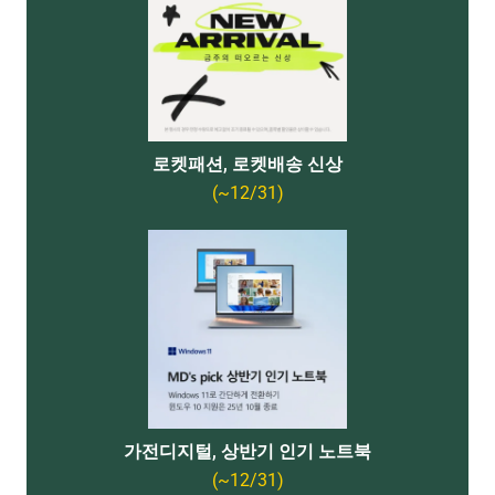
로켓패션, 로켓배송 신상
(~12/31)
가전디지털, 상반기 인기 노트북
(~12/31)