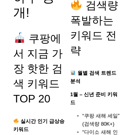
검색량
개!
폭발하는
키워드 전
쿠팡에
략
서 지금 가
장 핫한 검
월별 검색 트렌드
색 키워드
분석
1월 – 신년 준비 키워
TOP 20
드
“쿠팡 새해 세일”
실시간 인기 급상승
(검색량 80K+)
키워드
“다이소 새해 인