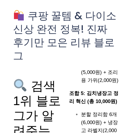
쿠팡 꿀템 & 다이소
신상 완전 정복! 진짜
후기만 모은 리뷰 블로
그
(5,000원) + 조리
용 가위(2,000원)
검색
조합 5: 김치냉장고 정
1위 블로
리 혁신 (총 10,000원)
그가 알
분할 정리함 6개
(6,000원) + 냉장
려주는
고 라벨지(2,000