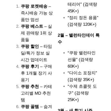
테리어” (검색량
쿠팡 로켓배송
–
45K+)
즉시배송 가능 상
“정리 정돈 용품”
품만 엄선
(검색량 120K+)
쿠팡 베스트
– 실
제 판매량 1위 상
2월 – 밸런타인데이 특
품들
수
쿠팡 할인
– 타임
“쿠팡 밸런타인
딜/특가 정보 실
선물” (검색량
시간 업데이트
60K+)
쿠팡 후기
– 구매
“다이소 포장지”
후 1개월 장기 사
(검색량 35K+)
용기
“수제 초콜릿 도
쿠팡 추천
– 카테
구” (검색량
고리별 MD 추천
25K+)
템
쿠팡 꿀템
– 숨겨
3월 – 새 학기 시즌