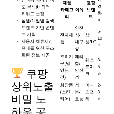
검색량 대비 경쟁
제품
권장
격
도 분석한 최적
카테고
이유
브랜
차
키워드 선정
리
드
이
월별/계절별 검색
트렌드 기반 콘텐
안전
5-
츠 기획
전자제
성/
삼
10
사용자 체류시간
품
내구
성/LG
배
증대를 위한 구조
성
화된 정보 제공
조리기
예리
웨스
3-
구(날
함/
트마
5
쿠팡
있는
안전
크
배
것)
성
상위노출
화장품
성
이니
2-
(스킨
분/
스프
3
비밀 노
케어)
효능
리
배
하우 공