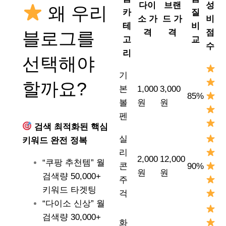
다이
브랜
성
왜 우리
카
질
소 가
드 가
비
테
비
격
격
점
블로그를
고
교
수
리
선택해야
기
할까요?
본
1,000
3,000
85%
볼
원
원
펜
검색 최적화된 핵심
실
키워드 완전 정복
리
2,000
12,000
“쿠팡 추천템” 월
콘
90%
원
원
검색량 50,000+
주
키워드 타겟팅
걱
“다이소 신상” 월
검색량 30,000+
화