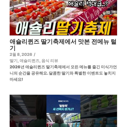
애슐리퀸즈 딸기축제에서 맛본 전메뉴 털
기
2월 8, 2026
/
딸기
,
애슐리퀸즈
,
음식 리뷰
2026년 애슐리퀸즈 딸기축제에서 모든 메뉴를 즐긴 미식가언
니의 순간을 공유해요. 달콤한 딸기와 특별한 이벤트도 놓치지
마세요!