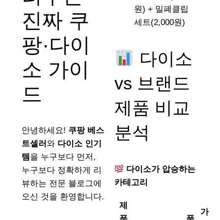
원) + 밀폐클립
진짜 쿠
세트(2,000원)
팡·다이
다이소
소 가이
vs 브랜드
드
제품 비교
분석
안녕하세요!
쿠팡 베스
트셀러
와
다이소 인기
템
을 누구보다 먼저,
다이소가 압승하는
누구보다 정확하게 리
카테고리
뷰하는 전문 블로그에
오신 것을 환영합니다.
제
가
품
품