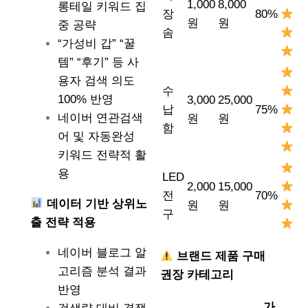
1,000
8,000
롱테일 키워드 집
장
80%
원
원
중 공략
솜
“가성비 갑” “꿀
템” “후기” 등 사
용자 검색 의도
수
100% 반영
3,000
25,000
납
75%
네이버 연관검색
원
원
함
어 및 자동완성
키워드 전략적 활
용
LED
2,000
15,000
전
70%
데이터 기반 상위노
원
원
구
출 전략 적용
네이버 블로그 알
브랜드 제품 구매
고리즘 분석 결과
권장 카테고리
반영
가