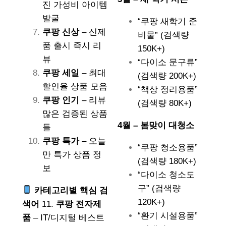
진 가성비 아이템
발굴
“쿠팡 새학기 준
쿠팡 신상
– 신제
비물” (검색량
품 출시 즉시 리
150K+)
뷰
“다이소 문구류”
쿠팡 세일
– 최대
(검색량 200K+)
할인율 상품 모음
“책상 정리용품”
쿠팡 인기
– 리뷰
(검색량 80K+)
많은 검증된 상품
4월 – 봄맞이 대청소
들
쿠팡 특가
– 오늘
“쿠팡 청소용품”
만 특가 상품 정
(검색량 180K+)
보
“다이소 청소도
구” (검색량
카테고리별 핵심 검
120K+)
색어
11.
쿠팡 전자제
“환기 시설용품”
품
– IT/디지털 베스트