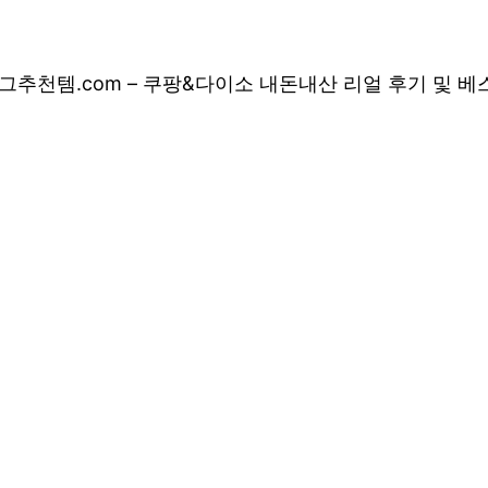
그
추천템.com – 쿠팡&다이소 내돈내산 리얼 후기 및 
 쿠팡&다이소 내돈
 상품 소개