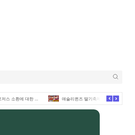
미 의회, 로저스 소환에 대한 긴급한 증언 요청
애슐리퀸즈 딸기축제의 모든 전메뉴 털기