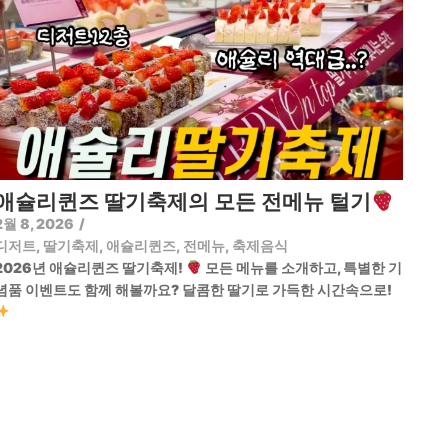
애슐리퀸즈 딸기축제의 모든 전메뉴 털기
2월 8, 2026
/
디저트
,
딸기축제
,
애슐리퀸즈
,
전메뉴
,
축제음식
2026년 애슐리퀸즈 딸기축제!
모든 메뉴를 소개하고, 특별한 기
념품 이벤트도 함께 해볼까요? 달콤한 딸기로 가득한 시간속으로!