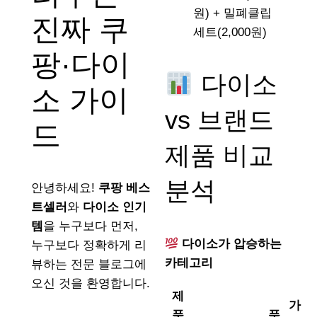
원) + 밀폐클립
진짜 쿠
세트(2,000원)
팡·다이
다이소
소 가이
vs 브랜드
드
제품 비교
분석
안녕하세요!
쿠팡 베스
트셀러
와
다이소 인기
템
을 누구보다 먼저,
다이소가 압승하는
누구보다 정확하게 리
카테고리
뷰하는 전문 블로그에
오신 것을 환영합니다.
제
가
품
품