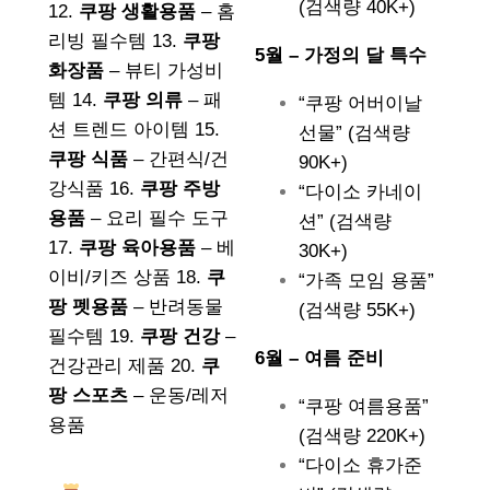
(검색량 40K+)
12.
쿠팡 생활용품
– 홈
리빙 필수템 13.
쿠팡
5월 – 가정의 달 특수
화장품
– 뷰티 가성비
템 14.
쿠팡 의류
– 패
“쿠팡 어버이날
션 트렌드 아이템 15.
선물” (검색량
쿠팡 식품
– 간편식/건
90K+)
강식품 16.
쿠팡 주방
“다이소 카네이
용품
– 요리 필수 도구
션” (검색량
17.
쿠팡 육아용품
– 베
30K+)
이비/키즈 상품 18.
쿠
“가족 모임 용품”
팡 펫용품
– 반려동물
(검색량 55K+)
필수템 19.
쿠팡 건강
–
6월 – 여름 준비
건강관리 제품 20.
쿠
팡 스포츠
– 운동/레저
“쿠팡 여름용품”
용품
(검색량 220K+)
“다이소 휴가준