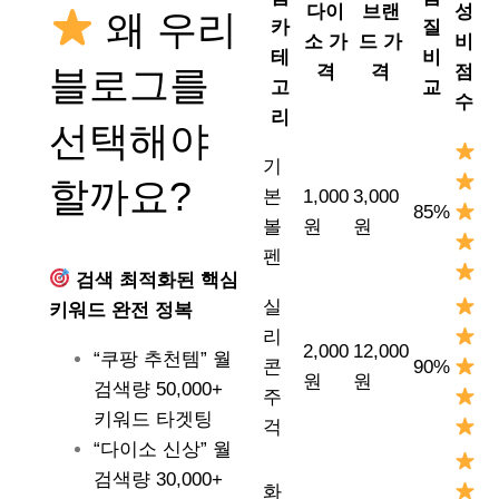
다이
브랜
성
왜 우리
카
질
소 가
드 가
비
테
비
격
격
점
블로그를
고
교
수
리
선택해야
기
할까요?
본
1,000
3,000
85%
볼
원
원
펜
검색 최적화된 핵심
실
키워드 완전 정복
리
2,000
12,000
“쿠팡 추천템” 월
콘
90%
원
원
검색량 50,000+
주
키워드 타겟팅
걱
“다이소 신상” 월
검색량 30,000+
화