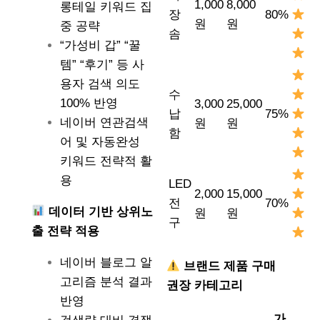
1,000
8,000
롱테일 키워드 집
장
80%
원
원
중 공략
솜
“가성비 갑” “꿀
템” “후기” 등 사
용자 검색 의도
수
100% 반영
3,000
25,000
납
75%
네이버 연관검색
원
원
함
어 및 자동완성
키워드 전략적 활
용
LED
2,000
15,000
전
70%
데이터 기반 상위노
원
원
구
출 전략 적용
네이버 블로그 알
브랜드 제품 구매
고리즘 분석 결과
권장 카테고리
반영
가