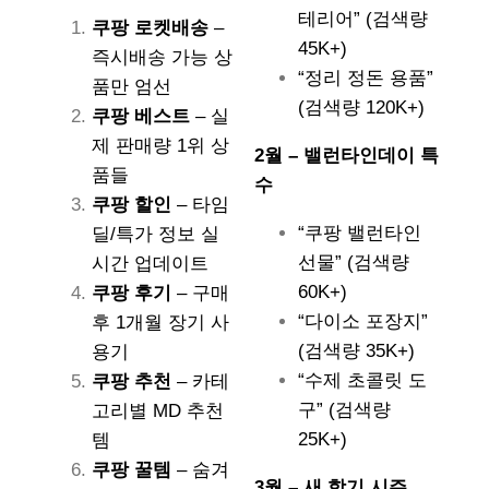
테리어” (검색량
쿠팡 로켓배송
–
45K+)
즉시배송 가능 상
“정리 정돈 용품”
품만 엄선
(검색량 120K+)
쿠팡 베스트
– 실
제 판매량 1위 상
2월 – 밸런타인데이 특
품들
수
쿠팡 할인
– 타임
“쿠팡 밸런타인
딜/특가 정보 실
선물” (검색량
시간 업데이트
60K+)
쿠팡 후기
– 구매
“다이소 포장지”
후 1개월 장기 사
(검색량 35K+)
용기
“수제 초콜릿 도
쿠팡 추천
– 카테
구” (검색량
고리별 MD 추천
25K+)
템
쿠팡 꿀템
– 숨겨
3월 – 새 학기 시즌