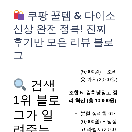
쿠팡 꿀템 & 다이소
신상 완전 정복! 진짜
후기만 모은 리뷰 블로
그
(5,000원) + 조리
용 가위(2,000원)
검색
조합 5: 김치냉장고 정
1위 블로
리 혁신 (총 10,000원)
그가 알
분할 정리함 6개
(6,000원) + 냉장
려주는
고 라벨지(2,000