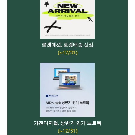
로켓패션, 로켓배송 신상
(~12/31)
가전디지털, 상반기 인기 노트북
(~12/31)