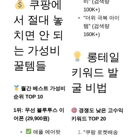
쿠팡에
비” (검색량
100K+)
서 절대 놓
“더위 극복 아이
템” (검색량
치면 안 되
160K+)
는
가성비
롱테일
꿀템들
키워드 발
굴 비법
월간 베스트 가성비
순위 TOP 10
1위: 무선 블루투스 이
경쟁도 낮은 고수익
어폰 (29,900원)
키워드 TOP 20
애플 에어팟
“쿠팡 로켓배송