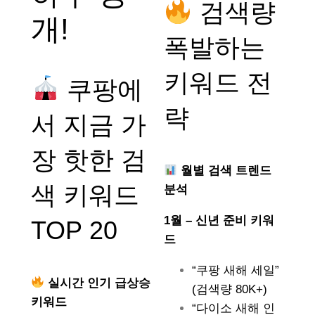
검색량
개!
폭발하는
키워드 전
쿠팡에
략
서 지금 가
장 핫한 검
월별 검색 트렌드
색 키워드
분석
1월 – 신년 준비 키워
TOP 20
드
“쿠팡 새해 세일”
실시간 인기 급상승
(검색량 80K+)
키워드
“다이소 새해 인