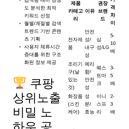
검색량 대비 경쟁
제품
권장
격
도 분석한 최적
카테고
이유
브랜
차
키워드 선정
리
드
이
월별/계절별 검색
트렌드 기반 콘텐
안전
5-
츠 기획
전자제
성/
삼
10
사용자 체류시간
품
내구
성/LG
배
증대를 위한 구조
성
화된 정보 제공
조리기
예리
웨스
3-
구(날
함/
트마
5
쿠팡
있는
안전
크
배
것)
성
상위노출
화장품
성
이니
2-
(스킨
분/
스프
3
비밀 노
케어)
효능
리
배
하우 공