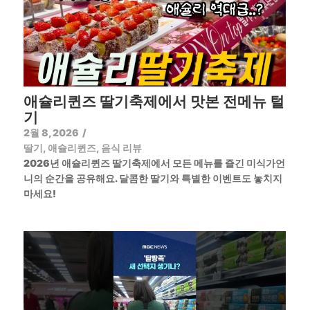
애슐리퀸즈 딸기축제에서 맛본 전메뉴 털
기
2월 8, 2026
/
딸기
,
애슐리퀸즈
,
음식 리뷰
2026년 애슐리퀸즈 딸기축제에서 모든 메뉴를 즐긴 미식가언
니의 순간을 공유해요. 달콤한 딸기와 특별한 이벤트도 놓치지
마세요!