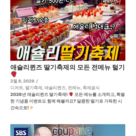
애슐리퀸즈 딸기축제의 모든 전메뉴 털기
2월 8, 2026
/
디저트
,
딸기축제
,
애슐리퀸즈
,
전메뉴
,
축제음식
2026년 애슐리퀸즈 딸기축제!
모든 메뉴를 소개하고, 특별
한 기념품 이벤트도 함께 해볼까요? 달콤한 딸기로 가득한 시
간속으로!