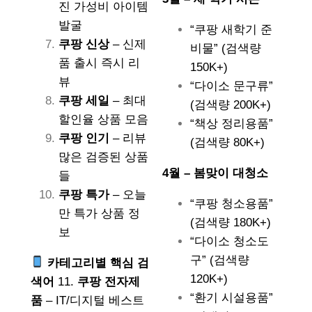
진 가성비 아이템
발굴
“쿠팡 새학기 준
쿠팡 신상
– 신제
비물” (검색량
품 출시 즉시 리
150K+)
뷰
“다이소 문구류”
쿠팡 세일
– 최대
(검색량 200K+)
할인율 상품 모음
“책상 정리용품”
쿠팡 인기
– 리뷰
(검색량 80K+)
많은 검증된 상품
4월 – 봄맞이 대청소
들
쿠팡 특가
– 오늘
“쿠팡 청소용품”
만 특가 상품 정
(검색량 180K+)
보
“다이소 청소도
구” (검색량
카테고리별 핵심 검
120K+)
색어
11.
쿠팡 전자제
“환기 시설용품”
품
– IT/디지털 베스트