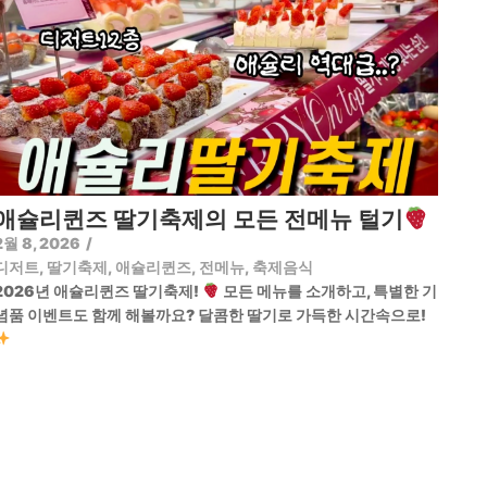
애슐리퀸즈 딸기축제의 모든 전메뉴 털기
2월 8, 2026
/
디저트
,
딸기축제
,
애슐리퀸즈
,
전메뉴
,
축제음식
2026년 애슐리퀸즈 딸기축제!
모든 메뉴를 소개하고, 특별한 기
념품 이벤트도 함께 해볼까요? 달콤한 딸기로 가득한 시간속으로!