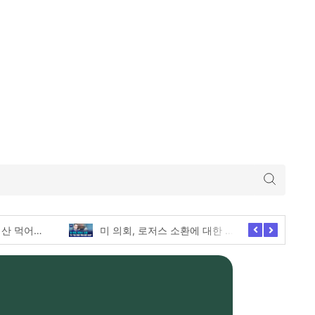
두바이와플, 내돈내산 먹어본 찐후기!
미 의회, 로저스 소환에 대한 긴급한 증언 요청