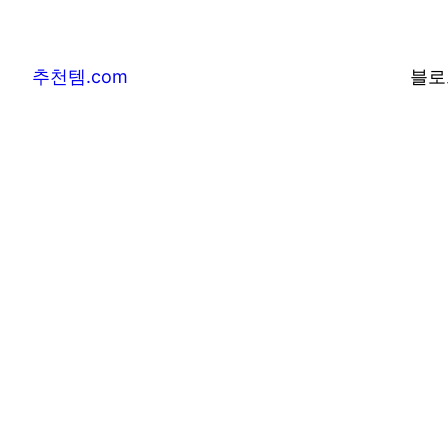
추천템.com
블로
추천템.com –
및 베스트어워즈