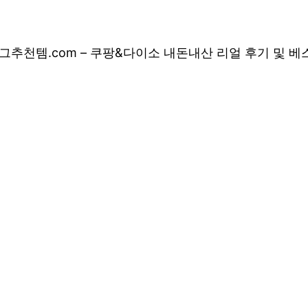
그
추천템.com – 쿠팡&다이소 내돈내산 리얼 후기 및 
 쿠팡&다이소 내돈
 상품 소개