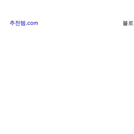
추천템.com
블로
추천템.com –
및 베스트어워즈