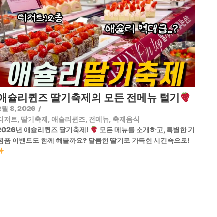
애슐리퀸즈 딸기축제의 모든 전메뉴 털기
2월 8, 2026
/
디저트
,
딸기축제
,
애슐리퀸즈
,
전메뉴
,
축제음식
2026년 애슐리퀸즈 딸기축제!
모든 메뉴를 소개하고, 특별한 기
념품 이벤트도 함께 해볼까요? 달콤한 딸기로 가득한 시간속으로!