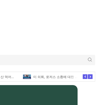
미 의회, 로저스 소환에 대한 긴급한 증언 요청
애슐리퀸즈 딸기축제의 모든 전메뉴 털기