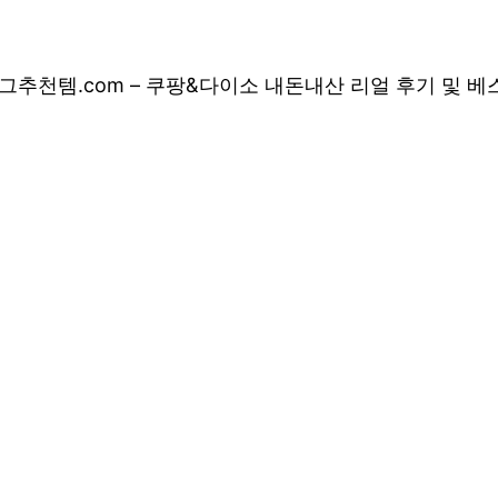
그
추천템.com – 쿠팡&다이소 내돈내산 리얼 후기 및 
 쿠팡&다이소 내돈
 상품 소개