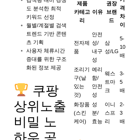
검색량 대비 경쟁
제품
권장
격
도 분석한 최적
카테고
이유
브랜
차
키워드 선정
리
드
이
월별/계절별 검색
트렌드 기반 콘텐
안전
5-
츠 기획
전자제
성/
삼
10
사용자 체류시간
품
내구
성/LG
배
증대를 위한 구조
성
화된 정보 제공
조리기
예리
웨스
3-
구(날
함/
트마
5
쿠팡
있는
안전
크
배
것)
성
상위노출
화장품
성
이니
2-
(스킨
분/
스프
3
비밀 노
케어)
효능
리
배
하우 공