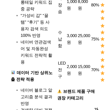
1,000
8,000
롱테일 키워드 집
장
80%
원
원
중 공략
솜
“가성비 갑” “꿀
템” “후기” 등 사
용자 검색 의도
수
100% 반영
3,000
25,000
납
75%
네이버 연관검색
원
원
함
어 및 자동완성
키워드 전략적 활
용
LED
2,000
15,000
전
70%
데이터 기반 상위노
원
원
구
출 전략 적용
네이버 블로그 알
브랜드 제품 구매
고리즘 분석 결과
권장 카테고리
반영
가