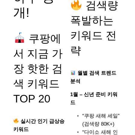
검색량
개!
폭발하는
키워드 전
쿠팡에
략
서 지금 가
장 핫한 검
월별 검색 트렌드
색 키워드
분석
1월 – 신년 준비 키워
TOP 20
드
“쿠팡 새해 세일”
실시간 인기 급상승
(검색량 80K+)
키워드
“다이소 새해 인