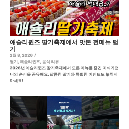
애슐리퀸즈 딸기축제에서 맛본 전메뉴 털
기
2월 8, 2026
/
딸기
,
애슐리퀸즈
,
음식 리뷰
2026년 애슐리퀸즈 딸기축제에서 모든 메뉴를 즐긴 미식가언
니의 순간을 공유해요. 달콤한 딸기와 특별한 이벤트도 놓치지
마세요!