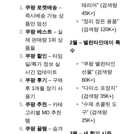
테리어” (검색량
쿠팡 로켓배송
–
45K+)
즉시배송 가능 상
“정리 정돈 용품”
품만 엄선
(검색량 120K+)
쿠팡 베스트
– 실
제 판매량 1위 상
2월 – 밸런타인데이 특
품들
수
쿠팡 할인
– 타임
“쿠팡 밸런타인
딜/특가 정보 실
선물” (검색량
시간 업데이트
60K+)
쿠팡 후기
– 구매
“다이소 포장지”
후 1개월 장기 사
(검색량 35K+)
용기
“수제 초콜릿 도
쿠팡 추천
– 카테
구” (검색량
고리별 MD 추천
25K+)
템
쿠팡 꿀템
– 숨겨
3월 – 새 학기 시즌