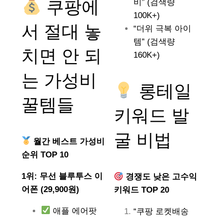
쿠팡에
비” (검색량
100K+)
서 절대 놓
“더위 극복 아이
템” (검색량
치면 안 되
160K+)
는
가성비
롱테일
꿀템들
키워드 발
굴 비법
월간 베스트 가성비
순위 TOP 10
1위: 무선 블루투스 이
경쟁도 낮은 고수익
어폰 (29,900원)
키워드 TOP 20
애플 에어팟
“쿠팡 로켓배송