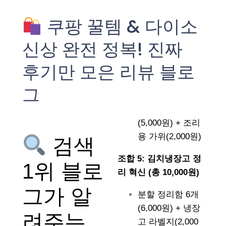
쿠팡 꿀템 & 다이소
신상 완전 정복! 진짜
후기만 모은 리뷰 블로
그
(5,000원) + 조리
용 가위(2,000원)
검색
조합 5: 김치냉장고 정
1위 블로
리 혁신 (총 10,000원)
그가 알
분할 정리함 6개
(6,000원) + 냉장
려주는
고 라벨지(2,000