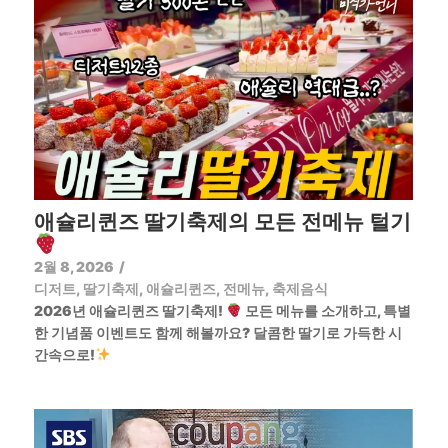
애슐리퀸즈 딸기축제의 모든 전메뉴 털기
2월 8, 2026
/
디저트
,
딸기축제
,
애슐리퀸즈
,
전메뉴
,
축제음식
2026년 애슐리퀸즈 딸기축제!
모든 메뉴를 소개하고, 특별
한 기념품 이벤트도 함께 해볼까요? 달콤한 딸기로 가득한 시
간속으로!