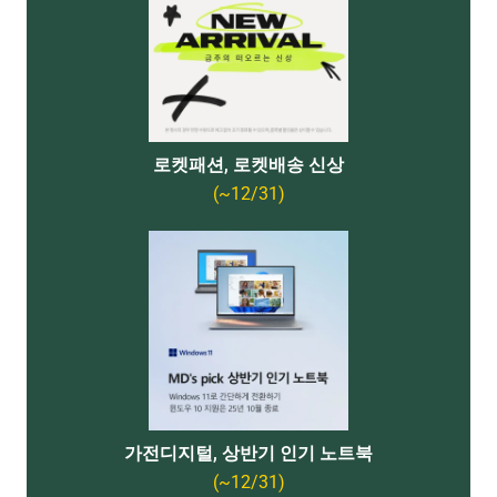
로켓패션, 로켓배송 신상
(~12/31)
가전디지털, 상반기 인기 노트북
(~12/31)