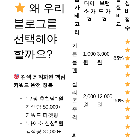
다이
브랜
성
왜 우리
카
질
소 가
드 가
비
테
비
격
격
점
블로그를
고
교
수
리
선택해야
기
할까요?
본
1,000
3,000
85%
볼
원
원
펜
검색 최적화된 핵심
실
키워드 완전 정복
리
2,000
12,000
“쿠팡 추천템” 월
콘
90%
원
원
검색량 50,000+
주
키워드 타겟팅
걱
“다이소 신상” 월
검색량 30,000+
화