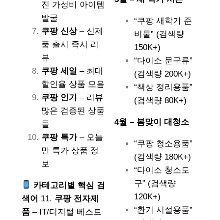
진 가성비 아이템
발굴
“쿠팡 새학기 준
쿠팡 신상
– 신제
비물” (검색량
품 출시 즉시 리
150K+)
뷰
“다이소 문구류”
쿠팡 세일
– 최대
(검색량 200K+)
할인율 상품 모음
“책상 정리용품”
쿠팡 인기
– 리뷰
(검색량 80K+)
많은 검증된 상품
4월 – 봄맞이 대청소
들
쿠팡 특가
– 오늘
“쿠팡 청소용품”
만 특가 상품 정
(검색량 180K+)
보
“다이소 청소도
구” (검색량
카테고리별 핵심 검
120K+)
색어
11.
쿠팡 전자제
“환기 시설용품”
품
– IT/디지털 베스트