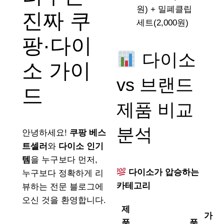
원) + 밀폐클립
진짜 쿠
세트(2,000원)
팡·다이
다이소
소 가이
vs 브랜드
드
제품 비교
분석
안녕하세요!
쿠팡 베스
트셀러
와
다이소 인기
템
을 누구보다 먼저,
다이소가 압승하는
누구보다 정확하게 리
카테고리
뷰하는 전문 블로그에
오신 것을 환영합니다.
제
가
품
품