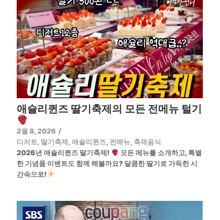
애슐리퀸즈 딸기축제의 모든 전메뉴 털기
2월 8, 2026
/
디저트
,
딸기축제
,
애슐리퀸즈
,
전메뉴
,
축제음식
2026년 애슐리퀸즈 딸기축제!
모든 메뉴를 소개하고, 특별
한 기념품 이벤트도 함께 해볼까요? 달콤한 딸기로 가득한 시
간속으로!