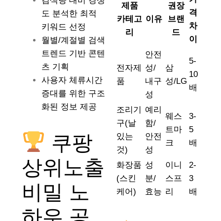
검색량 대비 경쟁
제품
권장
격
도 분석한 최적
카테고
이유
브랜
차
키워드 선정
리
드
이
월별/계절별 검색
트렌드 기반 콘텐
안전
5-
츠 기획
전자제
성/
삼
10
사용자 체류시간
품
내구
성/LG
배
증대를 위한 구조
성
화된 정보 제공
조리기
예리
웨스
3-
구(날
함/
트마
5
쿠팡
있는
안전
크
배
것)
성
상위노출
화장품
성
이니
2-
(스킨
분/
스프
3
비밀 노
케어)
효능
리
배
하우 공