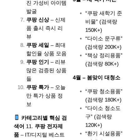
진 가성비 아이템
발굴
“쿠팡 새학기 준
쿠팡 신상
– 신제
비물” (검색량
품 출시 즉시 리
150K+)
뷰
“다이소 문구류”
쿠팡 세일
– 최대
(검색량 200K+)
할인율 상품 모음
“책상 정리용품”
쿠팡 인기
– 리뷰
(검색량 80K+)
많은 검증된 상품
4월 – 봄맞이 대청소
들
쿠팡 특가
– 오늘
“쿠팡 청소용품”
만 특가 상품 정
(검색량 180K+)
보
“다이소 청소도
구” (검색량
카테고리별 핵심 검
120K+)
색어
11.
쿠팡 전자제
“환기 시설용품”
품
– IT/디지털 베스트