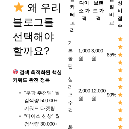
다이
브랜
성
왜 우리
카
질
소 가
드 가
비
테
비
격
격
점
블로그를
고
교
수
리
선택해야
기
할까요?
본
1,000
3,000
85%
볼
원
원
펜
검색 최적화된 핵심
실
키워드 완전 정복
리
2,000
12,000
“쿠팡 추천템” 월
콘
90%
원
원
검색량 50,000+
주
키워드 타겟팅
걱
“다이소 신상” 월
검색량 30,000+
화