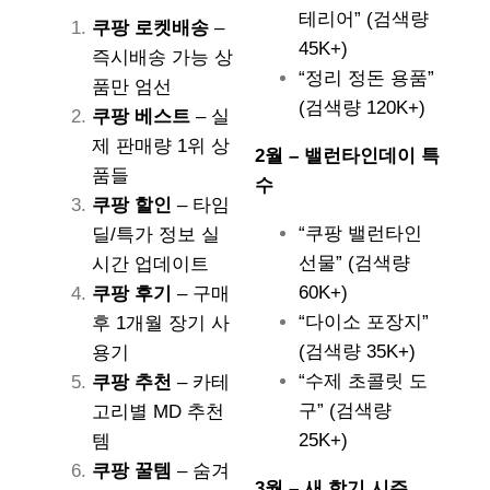
테리어” (검색량
쿠팡 로켓배송
–
45K+)
즉시배송 가능 상
“정리 정돈 용품”
품만 엄선
(검색량 120K+)
쿠팡 베스트
– 실
제 판매량 1위 상
2월 – 밸런타인데이 특
품들
수
쿠팡 할인
– 타임
“쿠팡 밸런타인
딜/특가 정보 실
선물” (검색량
시간 업데이트
60K+)
쿠팡 후기
– 구매
“다이소 포장지”
후 1개월 장기 사
(검색량 35K+)
용기
“수제 초콜릿 도
쿠팡 추천
– 카테
구” (검색량
고리별 MD 추천
25K+)
템
쿠팡 꿀템
– 숨겨
3월 – 새 학기 시즌