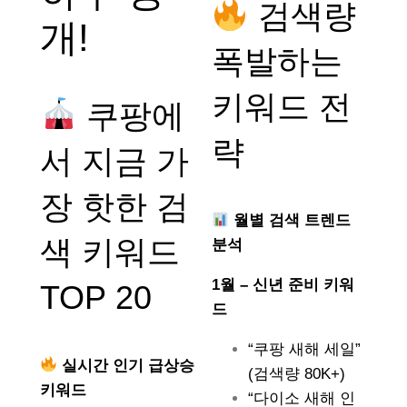
검색량
개!
폭발하는
키워드 전
쿠팡에
략
서 지금 가
장 핫한 검
월별 검색 트렌드
색 키워드
분석
1월 – 신년 준비 키워
TOP 20
드
“쿠팡 새해 세일”
실시간 인기 급상승
(검색량 80K+)
키워드
“다이소 새해 인