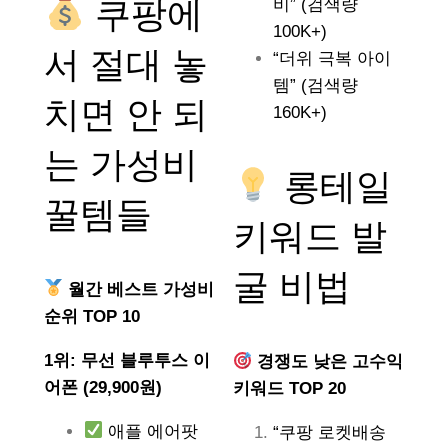
쿠팡에
비” (검색량
100K+)
서 절대 놓
“더위 극복 아이
템” (검색량
치면 안 되
160K+)
는
가성비
롱테일
꿀템들
키워드 발
굴 비법
월간 베스트 가성비
순위 TOP 10
1위: 무선 블루투스 이
경쟁도 낮은 고수익
어폰 (29,900원)
키워드 TOP 20
애플 에어팟
“쿠팡 로켓배송