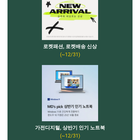
로켓패션, 로켓배송 신상
(~12/31)
가전디지털, 상반기 인기 노트북
(~12/31)