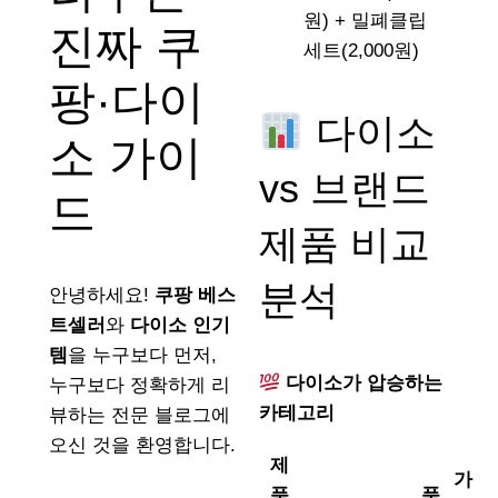
원) + 밀폐클립
진짜 쿠
세트(2,000원)
팡·다이
다이소
소 가이
vs 브랜드
드
제품 비교
분석
안녕하세요!
쿠팡 베스
트셀러
와
다이소 인기
템
을 누구보다 먼저,
다이소가 압승하는
누구보다 정확하게 리
카테고리
뷰하는 전문 블로그에
오신 것을 환영합니다.
제
가
품
품