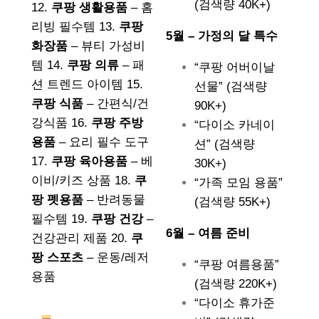
(검색량 40K+)
12.
쿠팡 생활용품
– 홈
리빙 필수템 13.
쿠팡
5월 – 가정의 달 특수
화장품
– 뷰티 가성비
템 14.
쿠팡 의류
– 패
“쿠팡 어버이날
션 트렌드 아이템 15.
선물” (검색량
쿠팡 식품
– 간편식/건
90K+)
강식품 16.
쿠팡 주방
“다이소 카네이
용품
– 요리 필수 도구
션” (검색량
17.
쿠팡 육아용품
– 베
30K+)
이비/키즈 상품 18.
쿠
“가족 모임 용품”
팡 펫용품
– 반려동물
(검색량 55K+)
필수템 19.
쿠팡 건강
–
6월 – 여름 준비
건강관리 제품 20.
쿠
팡 스포츠
– 운동/레저
“쿠팡 여름용품”
용품
(검색량 220K+)
“다이소 휴가준