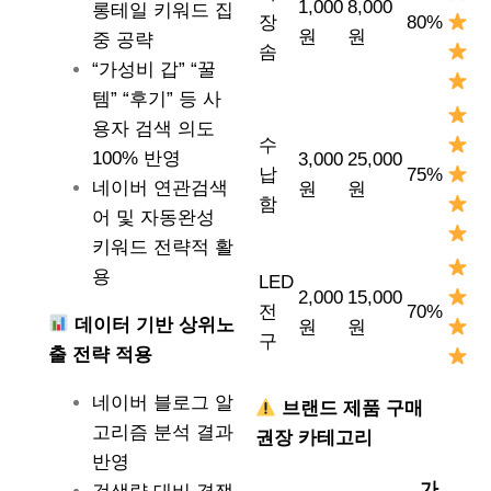
1,000
8,000
롱테일 키워드 집
장
80%
원
원
중 공략
솜
“가성비 갑” “꿀
템” “후기” 등 사
용자 검색 의도
수
100% 반영
3,000
25,000
납
75%
네이버 연관검색
원
원
함
어 및 자동완성
키워드 전략적 활
용
LED
2,000
15,000
전
70%
데이터 기반 상위노
원
원
구
출 전략 적용
네이버 블로그 알
브랜드 제품 구매
고리즘 분석 결과
권장 카테고리
반영
가