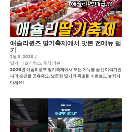
애슐리퀸즈 딸기축제에서 맛본 전메뉴 털
기
2월 8, 2026
/
딸기
,
애슐리퀸즈
,
음식 리뷰
2026년 애슐리퀸즈 딸기축제에서 모든 메뉴를 즐긴 미식가언
니의 순간을 공유해요. 달콤한 딸기와 특별한 이벤트도 놓치지
마세요!