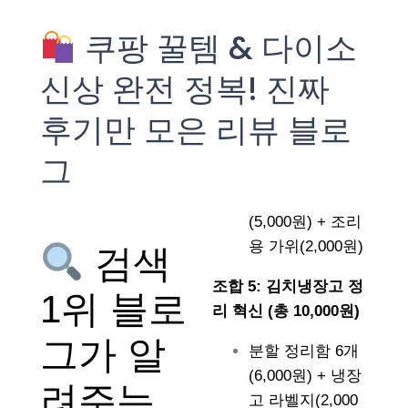
쿠팡 꿀템 & 다이소
신상 완전 정복! 진짜
후기만 모은 리뷰 블로
그
(5,000원) + 조리
용 가위(2,000원)
검색
조합 5: 김치냉장고 정
1위 블로
리 혁신 (총 10,000원)
그가 알
분할 정리함 6개
(6,000원) + 냉장
려주는
고 라벨지(2,000