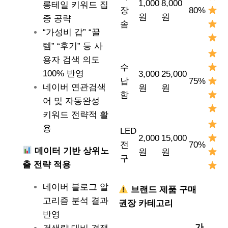
1,000
8,000
롱테일 키워드 집
장
80%
원
원
중 공략
솜
“가성비 갑” “꿀
템” “후기” 등 사
용자 검색 의도
수
100% 반영
3,000
25,000
납
75%
네이버 연관검색
원
원
함
어 및 자동완성
키워드 전략적 활
용
LED
2,000
15,000
전
70%
데이터 기반 상위노
원
원
구
출 전략 적용
네이버 블로그 알
브랜드 제품 구매
고리즘 분석 결과
권장 카테고리
반영
가