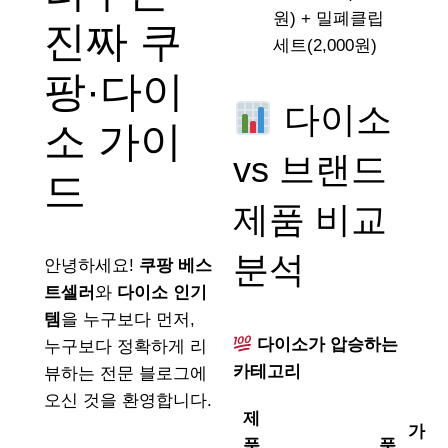
원) + 밀폐클립
진짜 쿠
세트(2,000원)
팡·다이
다이소
소 가이
vs 브랜드
드
제품 비교
분석
안녕하세요!
쿠팡 베스
트셀러
와
다이소 인기
템
을 누구보다 먼저,
다이소가 압승하는
누구보다 정확하게 리
카테고리
뷰하는 전문 블로그에
오신 것을 환영합니다.
제
가
품
품