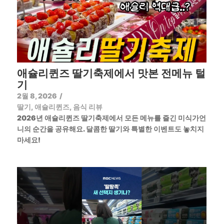
애슐리퀸즈 딸기축제에서 맛본 전메뉴 털
기
2월 8, 2026
/
딸기
,
애슐리퀸즈
,
음식 리뷰
2026년 애슐리퀸즈 딸기축제에서 모든 메뉴를 즐긴 미식가언
니의 순간을 공유해요. 달콤한 딸기와 특별한 이벤트도 놓치지
마세요!