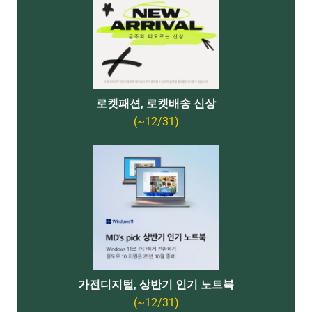
로켓패션, 로켓배송 신상
(~12/31)
가전디지털, 상반기 인기 노트북
(~12/31)