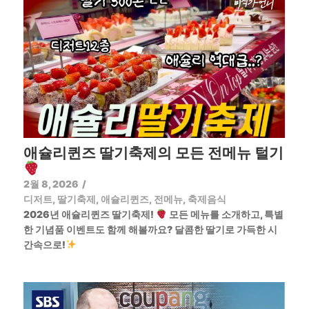
애슐리퀸즈 딸기축제의 모든 전메뉴 털기
2월 8, 2026
/
디저트
,
딸기축제
,
애슐리퀸즈
,
전메뉴
,
축제음식
2026년 애슐리퀸즈 딸기축제!
모든 메뉴를 소개하고, 특별
한 기념품 이벤트도 함께 해볼까요? 달콤한 딸기로 가득한 시
간속으로!