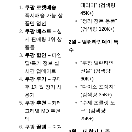
테리어” (검색량
쿠팡 로켓배송
–
45K+)
즉시배송 가능 상
“정리 정돈 용품”
품만 엄선
(검색량 120K+)
쿠팡 베스트
– 실
제 판매량 1위 상
2월 – 밸런타인데이 특
품들
수
쿠팡 할인
– 타임
“쿠팡 밸런타인
딜/특가 정보 실
선물” (검색량
시간 업데이트
60K+)
쿠팡 후기
– 구매
“다이소 포장지”
후 1개월 장기 사
(검색량 35K+)
용기
“수제 초콜릿 도
쿠팡 추천
– 카테
구” (검색량
고리별 MD 추천
25K+)
템
쿠팡 꿀템
– 숨겨
3월 – 새 학기 시즌