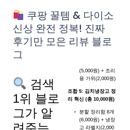
쿠팡 꿀템 & 다이소
신상 완전 정복! 진짜
후기만 모은 리뷰 블로
그
(5,000원) + 조리
용 가위(2,000원)
검색
조합 5: 김치냉장고 정
1위 블로
리 혁신 (총 10,000원)
그가 알
분할 정리함 6개
(6,000원) + 냉장
려주는
고 라벨지(2,000