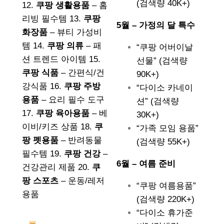
(검색량 40K+)
12.
쿠팡 생활용품
– 홈
리빙 필수템 13.
쿠팡
5월 – 가정의 달 특수
화장품
– 뷰티 가성비
템 14.
쿠팡 의류
– 패
“쿠팡 어버이날
션 트렌드 아이템 15.
선물” (검색량
쿠팡 식품
– 간편식/건
90K+)
강식품 16.
쿠팡 주방
“다이소 카네이
용품
– 요리 필수 도구
션” (검색량
17.
쿠팡 육아용품
– 베
30K+)
이비/키즈 상품 18.
쿠
“가족 모임 용품”
팡 펫용품
– 반려동물
(검색량 55K+)
필수템 19.
쿠팡 건강
–
6월 – 여름 준비
건강관리 제품 20.
쿠
팡 스포츠
– 운동/레저
“쿠팡 여름용품”
용품
(검색량 220K+)
“다이소 휴가준