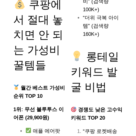
쿠팡에
비” (검색량
100K+)
서 절대 놓
“더위 극복 아이
템” (검색량
치면 안 되
160K+)
는
가성비
롱테일
꿀템들
키워드 발
굴 비법
월간 베스트 가성비
순위 TOP 10
1위: 무선 블루투스 이
경쟁도 낮은 고수익
어폰 (29,900원)
키워드 TOP 20
애플 에어팟
“쿠팡 로켓배송