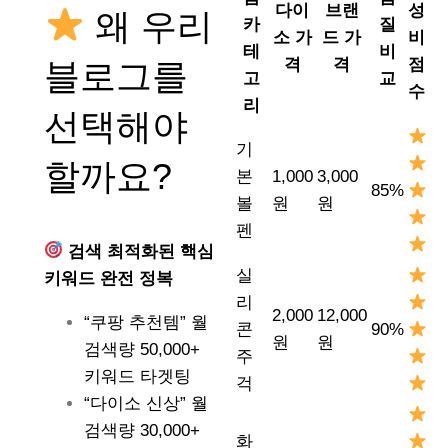
다이
브랜
성
왜 우리
카
질
소 가
드 가
비
테
비
격
격
점
블로그를
고
교
수
리
선택해야
기
할까요?
본
1,000
3,000
85%
볼
원
원
펜
검색 최적화된 핵심
실
키워드 완전 정복
리
2,000
12,000
“쿠팡 추천템” 월
콘
90%
원
원
검색량 50,000+
주
키워드 타겟팅
걱
“다이소 신상” 월
검색량 30,000+
화