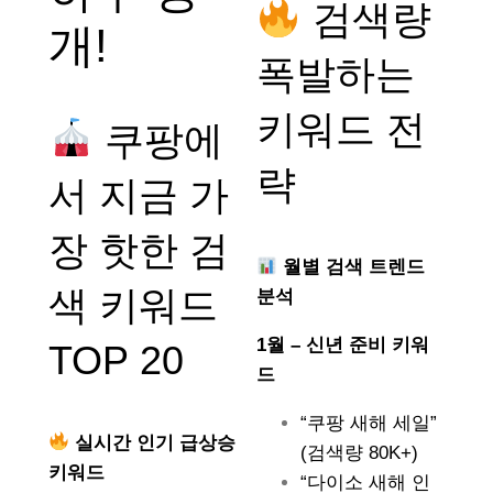
검색량
개!
폭발하는
키워드 전
쿠팡에
략
서 지금 가
장 핫한 검
월별 검색 트렌드
색 키워드
분석
1월 – 신년 준비 키워
TOP 20
드
“쿠팡 새해 세일”
실시간 인기 급상승
(검색량 80K+)
키워드
“다이소 새해 인