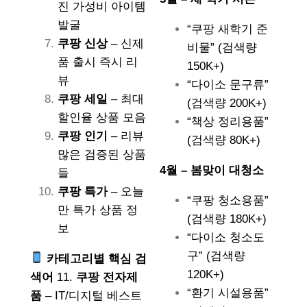
진 가성비 아이템
발굴
“쿠팡 새학기 준
쿠팡 신상
– 신제
비물” (검색량
품 출시 즉시 리
150K+)
뷰
“다이소 문구류”
쿠팡 세일
– 최대
(검색량 200K+)
할인율 상품 모음
“책상 정리용품”
쿠팡 인기
– 리뷰
(검색량 80K+)
많은 검증된 상품
4월 – 봄맞이 대청소
들
쿠팡 특가
– 오늘
“쿠팡 청소용품”
만 특가 상품 정
(검색량 180K+)
보
“다이소 청소도
구” (검색량
카테고리별 핵심 검
120K+)
색어
11.
쿠팡 전자제
“환기 시설용품”
품
– IT/디지털 베스트