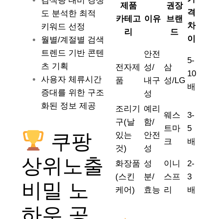
검색량 대비 경쟁
제품
권장
격
도 분석한 최적
카테고
이유
브랜
차
키워드 선정
리
드
이
월별/계절별 검색
트렌드 기반 콘텐
안전
5-
츠 기획
전자제
성/
삼
10
사용자 체류시간
품
내구
성/LG
배
증대를 위한 구조
성
화된 정보 제공
조리기
예리
웨스
3-
구(날
함/
트마
5
쿠팡
있는
안전
크
배
것)
성
상위노출
화장품
성
이니
2-
(스킨
분/
스프
3
비밀 노
케어)
효능
리
배
하우 공