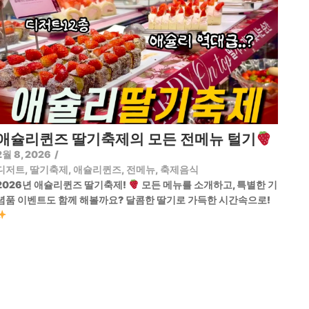
애슐리퀸즈 딸기축제의 모든 전메뉴 털기
2월 8, 2026
/
디저트
,
딸기축제
,
애슐리퀸즈
,
전메뉴
,
축제음식
2026년 애슐리퀸즈 딸기축제!
모든 메뉴를 소개하고, 특별한 기
념품 이벤트도 함께 해볼까요? 달콤한 딸기로 가득한 시간속으로!