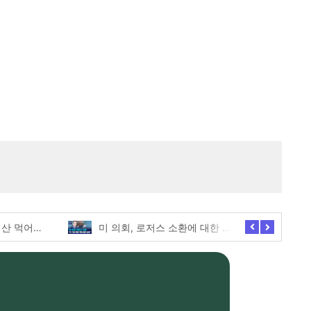
두바이와플, 내돈내산 먹어본 찐후기!
미 의회, 로저스 소환에 대한 긴급한 증언 요청