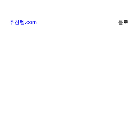
추천템.com
블로
추천템.com –
및 베스트어워즈