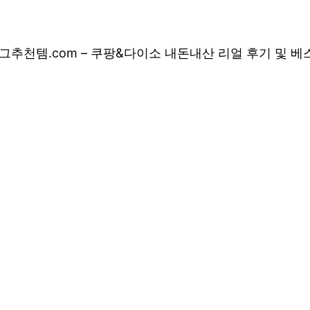
그
추천템.com – 쿠팡&다이소 내돈내산 리얼 후기 및 
 쿠팡&다이소 내돈
 상품 소개