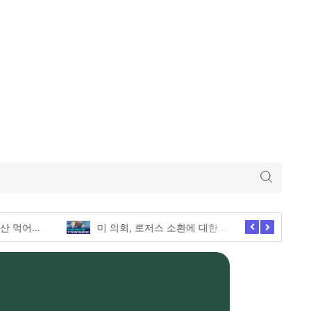
미 의회, 로저스 소환에 대한 긴급한 증언 요청
애슐리퀸즈 딸기축제의 모든 전메뉴 털기