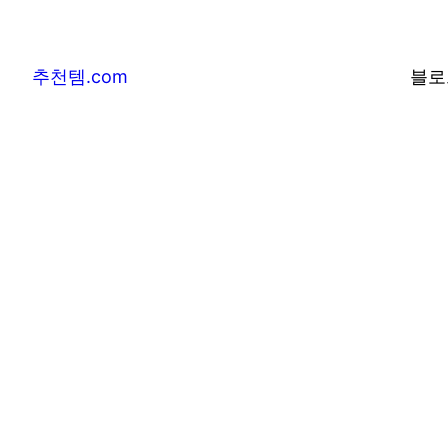
추천템.com
블로
추천템.com –
및 베스트어워즈