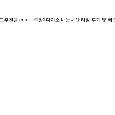
그
추천템.com – 쿠팡&다이소 내돈내산 리얼 후기 및 
 쿠팡&다이소 내돈
 상품 소개