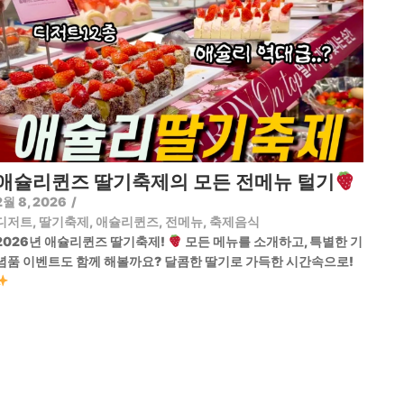
애슐리퀸즈 딸기축제의 모든 전메뉴 털기
2월 8, 2026
/
디저트
,
딸기축제
,
애슐리퀸즈
,
전메뉴
,
축제음식
2026년 애슐리퀸즈 딸기축제!
모든 메뉴를 소개하고, 특별한 기
념품 이벤트도 함께 해볼까요? 달콤한 딸기로 가득한 시간속으로!