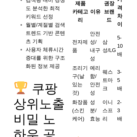
검색량 대비 경쟁
제품
권장
격
도 분석한 최적
카테고
이유
브랜
차
키워드 선정
리
드
이
월별/계절별 검색
트렌드 기반 콘텐
안전
5-
츠 기획
전자제
성/
삼
10
사용자 체류시간
품
내구
성/LG
배
증대를 위한 구조
성
화된 정보 제공
조리기
예리
웨스
3-
구(날
함/
트마
5
쿠팡
있는
안전
크
배
것)
성
상위노출
화장품
성
이니
2-
(스킨
분/
스프
3
비밀 노
케어)
효능
리
배
하우 공