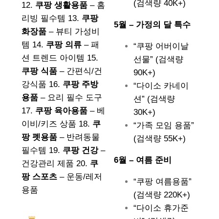
(검색량 40K+)
12.
쿠팡 생활용품
– 홈
리빙 필수템 13.
쿠팡
5월 – 가정의 달 특수
화장품
– 뷰티 가성비
템 14.
쿠팡 의류
– 패
“쿠팡 어버이날
션 트렌드 아이템 15.
선물” (검색량
쿠팡 식품
– 간편식/건
90K+)
강식품 16.
쿠팡 주방
“다이소 카네이
용품
– 요리 필수 도구
션” (검색량
17.
쿠팡 육아용품
– 베
30K+)
이비/키즈 상품 18.
쿠
“가족 모임 용품”
팡 펫용품
– 반려동물
(검색량 55K+)
필수템 19.
쿠팡 건강
–
6월 – 여름 준비
건강관리 제품 20.
쿠
팡 스포츠
– 운동/레저
“쿠팡 여름용품”
용품
(검색량 220K+)
“다이소 휴가준