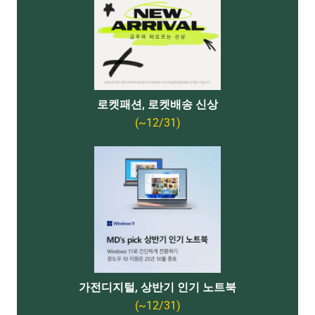
로켓패션, 로켓배송 신상
(~12/31)
가전디지털, 상반기 인기 노트북
(~12/31)