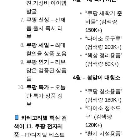
진 가성비 아이템
발굴
“쿠팡 새학기 준
쿠팡 신상
– 신제
비물” (검색량
품 출시 즉시 리
150K+)
뷰
“다이소 문구류”
쿠팡 세일
– 최대
(검색량 200K+)
할인율 상품 모음
“책상 정리용품”
쿠팡 인기
– 리뷰
(검색량 80K+)
많은 검증된 상품
4월 – 봄맞이 대청소
들
쿠팡 특가
– 오늘
“쿠팡 청소용품”
만 특가 상품 정
(검색량 180K+)
보
“다이소 청소도
구” (검색량
카테고리별 핵심 검
120K+)
색어
11.
쿠팡 전자제
“환기 시설용품”
품
– IT/디지털 베스트