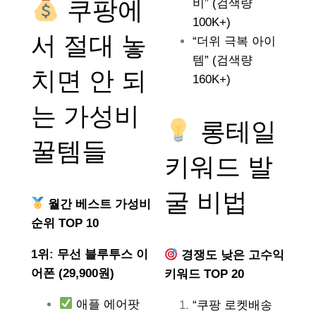
쿠팡에
비” (검색량
100K+)
서 절대 놓
“더위 극복 아이
템” (검색량
치면 안 되
160K+)
는
가성비
롱테일
꿀템들
키워드 발
굴 비법
월간 베스트 가성비
순위 TOP 10
1위: 무선 블루투스 이
경쟁도 낮은 고수익
어폰 (29,900원)
키워드 TOP 20
애플 에어팟
“쿠팡 로켓배송