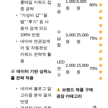
1,000
8,000
롱테일 키워드 집
장
80%
원
원
중 공략
솜
“가성비 갑” “꿀
템” “후기” 등 사
용자 검색 의도
수
100% 반영
3,000
25,000
납
75%
네이버 연관검색
원
원
함
어 및 자동완성
키워드 전략적 활
용
LED
2,000
15,000
전
70%
데이터 기반 상위노
원
원
구
출 전략 적용
네이버 블로그 알
브랜드 제품 구매
고리즘 분석 결과
권장 카테고리
반영
가