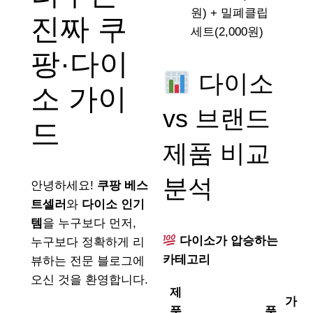
원) + 밀폐클립
진짜 쿠
세트(2,000원)
팡·다이
다이소
소 가이
vs 브랜드
드
제품 비교
분석
안녕하세요!
쿠팡 베스
트셀러
와
다이소 인기
템
을 누구보다 먼저,
다이소가 압승하는
누구보다 정확하게 리
카테고리
뷰하는 전문 블로그에
오신 것을 환영합니다.
제
가
품
품