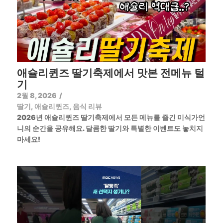
애슐리퀸즈 딸기축제에서 맛본 전메뉴 털
기
2월 8, 2026
/
딸기
,
애슐리퀸즈
,
음식 리뷰
2026년 애슐리퀸즈 딸기축제에서 모든 메뉴를 즐긴 미식가언
니의 순간을 공유해요. 달콤한 딸기와 특별한 이벤트도 놓치지
마세요!