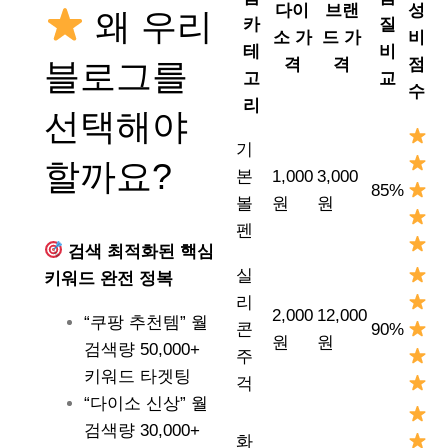
다이
브랜
성
왜 우리
카
질
소 가
드 가
비
테
비
격
격
점
블로그를
고
교
수
리
선택해야
기
할까요?
본
1,000
3,000
85%
볼
원
원
펜
검색 최적화된 핵심
실
키워드 완전 정복
리
2,000
12,000
“쿠팡 추천템” 월
콘
90%
원
원
검색량 50,000+
주
키워드 타겟팅
걱
“다이소 신상” 월
검색량 30,000+
화