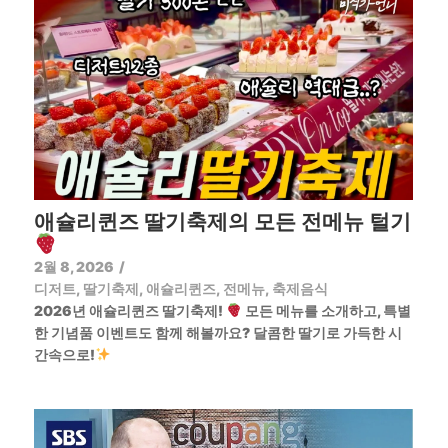
애슐리퀸즈 딸기축제의 모든 전메뉴 털기
2월 8, 2026
/
디저트
,
딸기축제
,
애슐리퀸즈
,
전메뉴
,
축제음식
2026년 애슐리퀸즈 딸기축제!
모든 메뉴를 소개하고, 특별
한 기념품 이벤트도 함께 해볼까요? 달콤한 딸기로 가득한 시
간속으로!