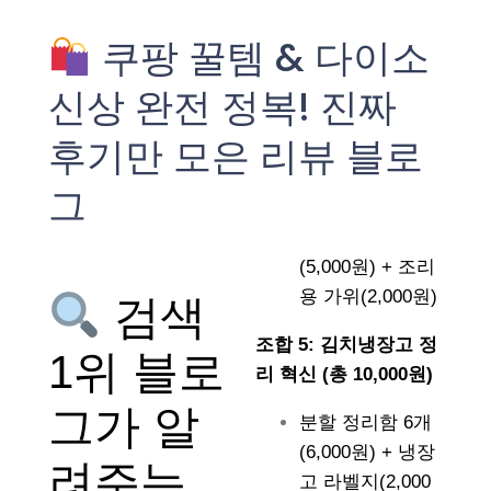
쿠팡 꿀템 & 다이소
신상 완전 정복! 진짜
후기만 모은 리뷰 블로
그
(5,000원) + 조리
용 가위(2,000원)
검색
조합 5: 김치냉장고 정
1위 블로
리 혁신 (총 10,000원)
그가 알
분할 정리함 6개
(6,000원) + 냉장
려주는
고 라벨지(2,000