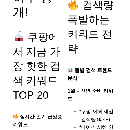
검색량
개!
폭발하는
키워드 전
쿠팡에
략
서 지금 가
장 핫한 검
월별 검색 트렌드
색 키워드
분석
1월 – 신년 준비 키워
TOP 20
드
“쿠팡 새해 세일”
실시간 인기 급상승
(검색량 80K+)
키워드
“다이소 새해 인