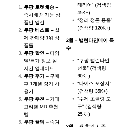
테리어” (검색량
쿠팡 로켓배송
–
45K+)
즉시배송 가능 상
“정리 정돈 용품”
품만 엄선
(검색량 120K+)
쿠팡 베스트
– 실
제 판매량 1위 상
2월 – 밸런타인데이 특
품들
수
쿠팡 할인
– 타임
“쿠팡 밸런타인
딜/특가 정보 실
선물” (검색량
시간 업데이트
60K+)
쿠팡 후기
– 구매
“다이소 포장지”
후 1개월 장기 사
(검색량 35K+)
용기
“수제 초콜릿 도
쿠팡 추천
– 카테
구” (검색량
고리별 MD 추천
25K+)
템
쿠팡 꿀템
– 숨겨
3월 – 새 학기 시즌