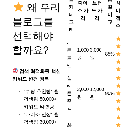
다이
브랜
성
왜 우리
카
질
소 가
드 가
비
테
비
격
격
점
블로그를
고
교
수
리
선택해야
기
할까요?
본
1,000
3,000
85%
볼
원
원
펜
검색 최적화된 핵심
실
키워드 완전 정복
리
2,000
12,000
“쿠팡 추천템” 월
콘
90%
원
원
검색량 50,000+
주
키워드 타겟팅
걱
“다이소 신상” 월
검색량 30,000+
화