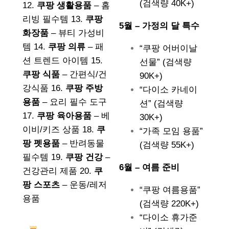
(검색량 40K+)
12.
쿠팡 생활용품
– 홈
리빙 필수템 13.
쿠팡
5월 – 가정의 달 특수
화장품
– 뷰티 가성비
템 14.
쿠팡 의류
– 패
“쿠팡 어버이날
션 트렌드 아이템 15.
선물” (검색량
쿠팡 식품
– 간편식/건
90K+)
강식품 16.
쿠팡 주방
“다이소 카네이
용품
– 요리 필수 도구
션” (검색량
17.
쿠팡 육아용품
– 베
30K+)
이비/키즈 상품 18.
쿠
“가족 모임 용품”
팡 펫용품
– 반려동물
(검색량 55K+)
필수템 19.
쿠팡 건강
–
6월 – 여름 준비
건강관리 제품 20.
쿠
팡 스포츠
– 운동/레저
“쿠팡 여름용품”
용품
(검색량 220K+)
“다이소 휴가준