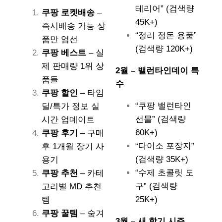
테리어” (검색량
쿠팡 로켓배송
–
45K+)
즉시배송 가능 상
“정리 정돈 용품”
품만 엄선
(검색량 120K+)
쿠팡 베스트
– 실
제 판매량 1위 상
2월 – 밸런타인데이 특
품들
수
쿠팡 할인
– 타임
“쿠팡 밸런타인
딜/특가 정보 실
선물” (검색량
시간 업데이트
60K+)
쿠팡 후기
– 구매
“다이소 포장지”
후 1개월 장기 사
(검색량 35K+)
용기
“수제 초콜릿 도
쿠팡 추천
– 카테
구” (검색량
고리별 MD 추천
25K+)
템
쿠팡 꿀템
– 숨겨
3월 – 새 학기 시즌