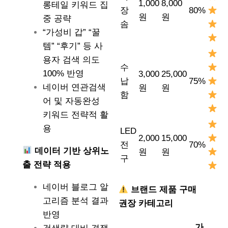
1,000
8,000
롱테일 키워드 집
장
80%
원
원
중 공략
솜
“가성비 갑” “꿀
템” “후기” 등 사
용자 검색 의도
수
100% 반영
3,000
25,000
납
75%
네이버 연관검색
원
원
함
어 및 자동완성
키워드 전략적 활
용
LED
2,000
15,000
전
70%
데이터 기반 상위노
원
원
구
출 전략 적용
네이버 블로그 알
브랜드 제품 구매
고리즘 분석 결과
권장 카테고리
반영
가