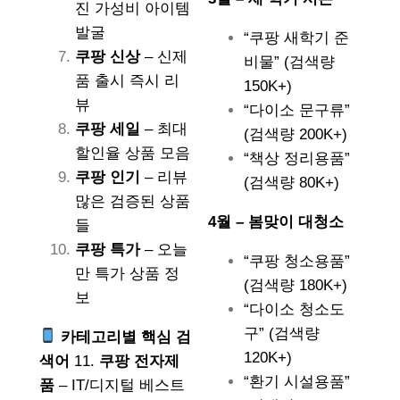
진 가성비 아이템
발굴
“쿠팡 새학기 준
쿠팡 신상
– 신제
비물” (검색량
품 출시 즉시 리
150K+)
뷰
“다이소 문구류”
쿠팡 세일
– 최대
(검색량 200K+)
할인율 상품 모음
“책상 정리용품”
쿠팡 인기
– 리뷰
(검색량 80K+)
많은 검증된 상품
4월 – 봄맞이 대청소
들
쿠팡 특가
– 오늘
“쿠팡 청소용품”
만 특가 상품 정
(검색량 180K+)
보
“다이소 청소도
구” (검색량
카테고리별 핵심 검
120K+)
색어
11.
쿠팡 전자제
“환기 시설용품”
품
– IT/디지털 베스트