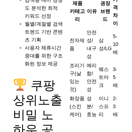
검색량 대비 경쟁
제품
권장
격
도 분석한 최적
카테고
이유
브랜
차
키워드 선정
리
드
이
월별/계절별 검색
트렌드 기반 콘텐
안전
5-
츠 기획
전자제
성/
삼
10
사용자 체류시간
품
내구
성/LG
배
증대를 위한 구조
성
화된 정보 제공
조리기
예리
웨스
3-
구(날
함/
트마
5
쿠팡
있는
안전
크
배
것)
성
상위노출
화장품
성
이니
2-
(스킨
분/
스프
3
비밀 노
케어)
효능
리
배
하우 공