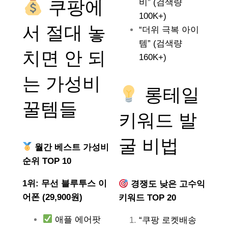
쿠팡에
비” (검색량
100K+)
서 절대 놓
“더위 극복 아이
템” (검색량
치면 안 되
160K+)
는
가성비
롱테일
꿀템들
키워드 발
굴 비법
월간 베스트 가성비
순위 TOP 10
1위: 무선 블루투스 이
경쟁도 낮은 고수익
어폰 (29,900원)
키워드 TOP 20
애플 에어팟
“쿠팡 로켓배송