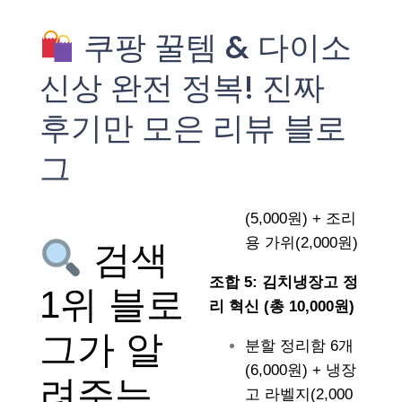
쿠팡 꿀템 & 다이소
신상 완전 정복! 진짜
후기만 모은 리뷰 블로
그
(5,000원) + 조리
용 가위(2,000원)
검색
조합 5: 김치냉장고 정
1위 블로
리 혁신 (총 10,000원)
그가 알
분할 정리함 6개
(6,000원) + 냉장
려주는
고 라벨지(2,000