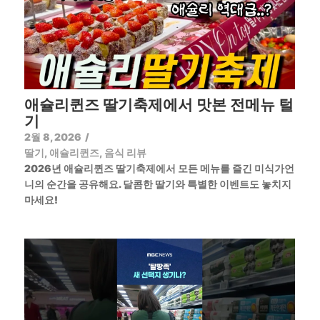
애슐리퀸즈 딸기축제에서 맛본 전메뉴 털
기
2월 8, 2026
/
딸기
,
애슐리퀸즈
,
음식 리뷰
2026년 애슐리퀸즈 딸기축제에서 모든 메뉴를 즐긴 미식가언
니의 순간을 공유해요. 달콤한 딸기와 특별한 이벤트도 놓치지
마세요!