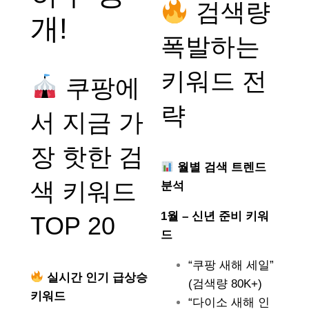
검색량
개!
폭발하는
키워드 전
쿠팡에
략
서 지금 가
장 핫한 검
월별 검색 트렌드
색 키워드
분석
1월 – 신년 준비 키워
TOP 20
드
“쿠팡 새해 세일”
실시간 인기 급상승
(검색량 80K+)
키워드
“다이소 새해 인