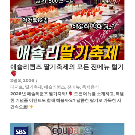
애슐리퀸즈 딸기축제의 모든 전메뉴 털기
2월 8, 2026
/
디저트
,
딸기축제
,
애슐리퀸즈
,
전메뉴
,
축제음식
2026년 애슐리퀸즈 딸기축제!
모든 메뉴를 소개하고, 특별
한 기념품 이벤트도 함께 해볼까요? 달콤한 딸기로 가득한 시
간속으로!