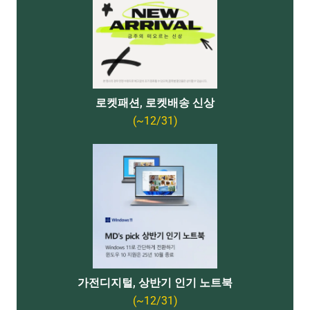
로켓패션, 로켓배송 신상
(~12/31)
가전디지털, 상반기 인기 노트북
(~12/31)