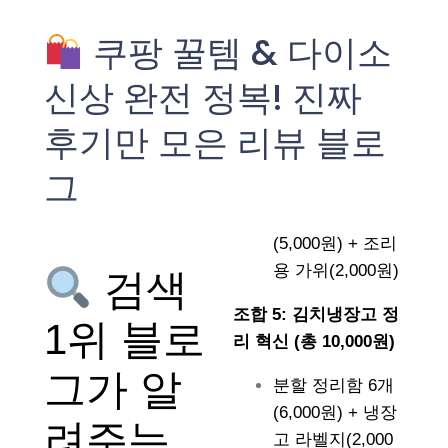
쿠팡 꿀템 & 다이소
신상 완전 정복! 진짜
후기만 모은 리뷰 블로
그
(5,000원) + 조리
용 가위(2,000원)
검색
조합 5: 김치냉장고 정
1위 블로
리 혁신 (총 10,000원)
그가 알
분할 정리함 6개
(6,000원) + 냉장
려주는
고 라벨지(2,000