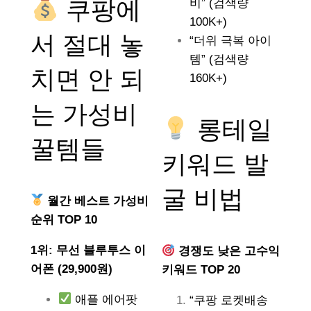
쿠팡에
비” (검색량
100K+)
서 절대 놓
“더위 극복 아이
템” (검색량
치면 안 되
160K+)
는
가성비
롱테일
꿀템들
키워드 발
굴 비법
월간 베스트 가성비
순위 TOP 10
1위: 무선 블루투스 이
경쟁도 낮은 고수익
어폰 (29,900원)
키워드 TOP 20
애플 에어팟
“쿠팡 로켓배송