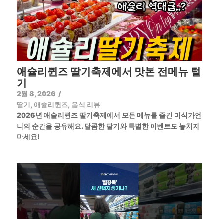
애슐리퀸즈 딸기축제에서 맛본 전메뉴 털
기
2월 8, 2026
/
딸기
,
애슐리퀸즈
,
음식 리뷰
2026년 애슐리퀸즈 딸기축제에서 모든 메뉴를 즐긴 미식가언
니의 순간을 공유해요. 달콤한 딸기와 특별한 이벤트도 놓치지
마세요!