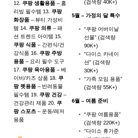
(검색량 40K+)
12.
쿠팡 생활용품
– 홈
리빙 필수템 13.
쿠팡
5월 – 가정의 달 특수
화장품
– 뷰티 가성비
템 14.
쿠팡 의류
– 패
“쿠팡 어버이날
션 트렌드 아이템 15.
선물” (검색량
쿠팡 식품
– 간편식/건
90K+)
강식품 16.
쿠팡 주방
“다이소 카네이
용품
– 요리 필수 도구
션” (검색량
17.
쿠팡 육아용품
– 베
30K+)
이비/키즈 상품 18.
쿠
“가족 모임 용품”
팡 펫용품
– 반려동물
(검색량 55K+)
필수템 19.
쿠팡 건강
–
6월 – 여름 준비
건강관리 제품 20.
쿠
팡 스포츠
– 운동/레저
“쿠팡 여름용품”
용품
(검색량 220K+)
“다이소 휴가준