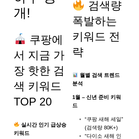
검색량
개!
폭발하는
키워드 전
쿠팡에
략
서 지금 가
장 핫한 검
월별 검색 트렌드
색 키워드
분석
1월 – 신년 준비 키워
TOP 20
드
“쿠팡 새해 세일”
실시간 인기 급상승
(검색량 80K+)
키워드
“다이소 새해 인