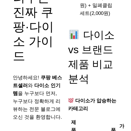
원) + 밀폐클립
진짜 쿠
세트(2,000원)
팡·다이
다이소
소 가이
vs 브랜드
드
제품 비교
분석
안녕하세요!
쿠팡 베스
트셀러
와
다이소 인기
템
을 누구보다 먼저,
다이소가 압승하는
누구보다 정확하게 리
카테고리
뷰하는 전문 블로그에
오신 것을 환영합니다.
제
가
품
품