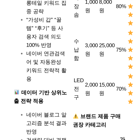
1,000
8,000
롱테일 키워드 집
장
80%
원
원
중 공략
솜
“가성비 갑” “꿀
템” “후기” 등 사
용자 검색 의도
수
100% 반영
3,000
25,000
납
75%
네이버 연관검색
원
원
함
어 및 자동완성
키워드 전략적 활
용
LED
2,000
15,000
전
70%
데이터 기반 상위노
원
원
구
출 전략 적용
네이버 블로그 알
브랜드 제품 구매
고리즘 분석 결과
권장 카테고리
반영
가