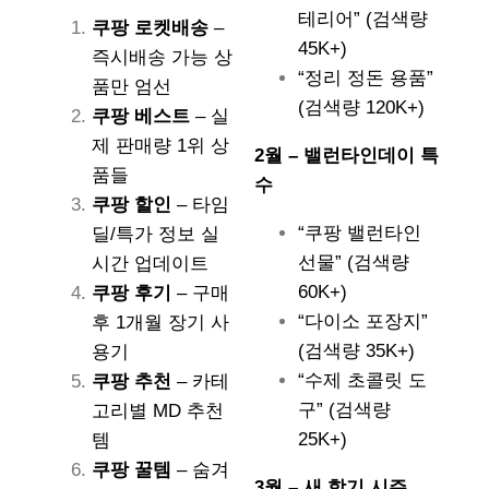
테리어” (검색량
쿠팡 로켓배송
–
45K+)
즉시배송 가능 상
“정리 정돈 용품”
품만 엄선
(검색량 120K+)
쿠팡 베스트
– 실
제 판매량 1위 상
2월 – 밸런타인데이 특
품들
수
쿠팡 할인
– 타임
“쿠팡 밸런타인
딜/특가 정보 실
선물” (검색량
시간 업데이트
60K+)
쿠팡 후기
– 구매
“다이소 포장지”
후 1개월 장기 사
(검색량 35K+)
용기
“수제 초콜릿 도
쿠팡 추천
– 카테
구” (검색량
고리별 MD 추천
25K+)
템
쿠팡 꿀템
– 숨겨
3월 – 새 학기 시즌