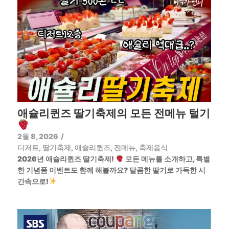
애슐리퀸즈 딸기축제의 모든 전메뉴 털기
2월 8, 2026
/
디저트
,
딸기축제
,
애슐리퀸즈
,
전메뉴
,
축제음식
2026년 애슐리퀸즈 딸기축제!
모든 메뉴를 소개하고, 특별
한 기념품 이벤트도 함께 해볼까요? 달콤한 딸기로 가득한 시
간속으로!