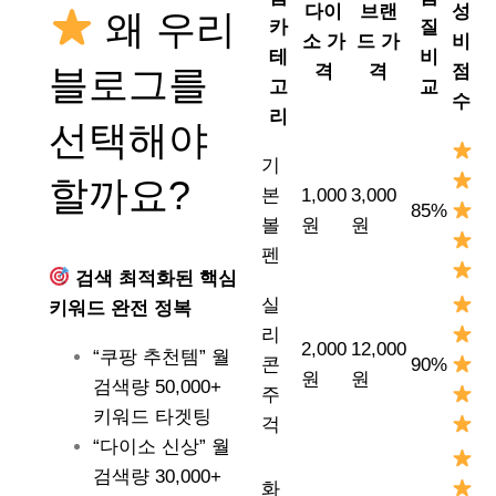
다이
브랜
성
왜 우리
카
질
소 가
드 가
비
테
비
격
격
점
블로그를
고
교
수
리
선택해야
기
할까요?
본
1,000
3,000
85%
볼
원
원
펜
검색 최적화된 핵심
실
키워드 완전 정복
리
2,000
12,000
“쿠팡 추천템” 월
콘
90%
원
원
검색량 50,000+
주
키워드 타겟팅
걱
“다이소 신상” 월
검색량 30,000+
화