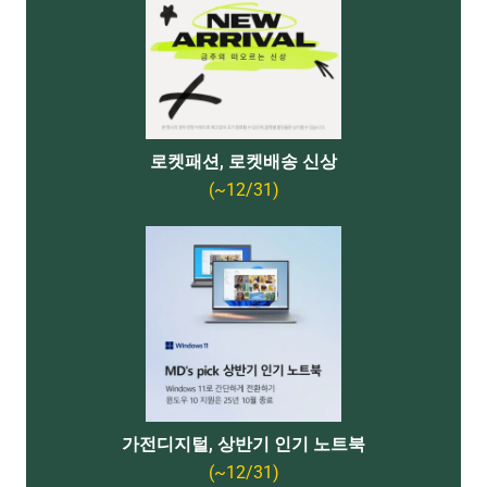
로켓패션, 로켓배송 신상
(~12/31)
가전디지털, 상반기 인기 노트북
(~12/31)