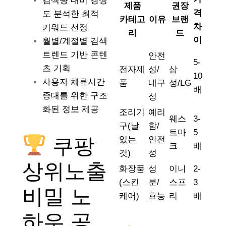
검색량 대비 경쟁
제품
권장
격
도 분석한 최적
카테고
이유
브랜
차
키워드 선정
리
드
이
월별/계절별 검색
트렌드 기반 콘텐
안전
5-
츠 기획
전자제
성/
삼
10
사용자 체류시간
품
내구
성/LG
배
증대를 위한 구조
성
화된 정보 제공
조리기
예리
웨스
3-
구(날
함/
트마
5
쿠팡
있는
안전
크
배
것)
성
상위노출
화장품
성
이니
2-
(스킨
분/
스프
3
비밀 노
케어)
효능
리
배
하우 공