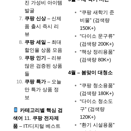
진 가성비 아이템
발굴
“쿠팡 새학기 준
쿠팡 신상
– 신제
비물” (검색량
품 출시 즉시 리
150K+)
뷰
“다이소 문구류”
쿠팡 세일
– 최대
(검색량 200K+)
할인율 상품 모음
“책상 정리용품”
쿠팡 인기
– 리뷰
(검색량 80K+)
많은 검증된 상품
4월 – 봄맞이 대청소
들
쿠팡 특가
– 오늘
“쿠팡 청소용품”
만 특가 상품 정
(검색량 180K+)
보
“다이소 청소도
구” (검색량
카테고리별 핵심 검
120K+)
색어
11.
쿠팡 전자제
“환기 시설용품”
품
– IT/디지털 베스트