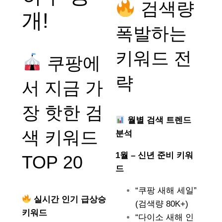
검색량
개!
폭발하는
키워드 전
쿠팡에
략
서 지금 가
장 핫한 검
월별 검색 트렌드
색 키워드
분석
1월 – 신년 준비 키워
TOP 20
드
“쿠팡 새해 세일”
실시간 인기 급상승
(검색량 80K+)
키워드
“다이소 새해 인