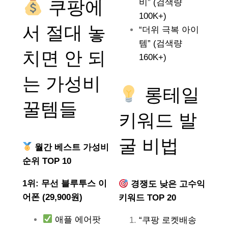
쿠팡에
비” (검색량
100K+)
서 절대 놓
“더위 극복 아이
템” (검색량
치면 안 되
160K+)
는
가성비
롱테일
꿀템들
키워드 발
굴 비법
월간 베스트 가성비
순위 TOP 10
1위: 무선 블루투스 이
경쟁도 낮은 고수익
어폰 (29,900원)
키워드 TOP 20
애플 에어팟
“쿠팡 로켓배송