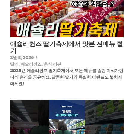
애슐리퀸즈 딸기축제에서 맛본 전메뉴 털
기
2월 8, 2026
/
딸기
,
애슐리퀸즈
,
음식 리뷰
2026년 애슐리퀸즈 딸기축제에서 모든 메뉴를 즐긴 미식가언
니의 순간을 공유해요. 달콤한 딸기와 특별한 이벤트도 놓치지
마세요!