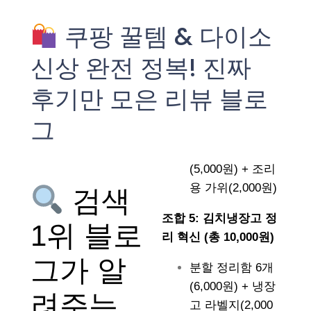
쿠팡 꿀템 & 다이소
신상 완전 정복! 진짜
후기만 모은 리뷰 블로
그
(5,000원) + 조리
용 가위(2,000원)
검색
조합 5: 김치냉장고 정
1위 블로
리 혁신 (총 10,000원)
그가 알
분할 정리함 6개
(6,000원) + 냉장
려주는
고 라벨지(2,000