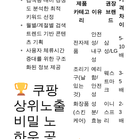
검색량 대비 경쟁
제품
권장
격
도 분석한 최적
카테고
이유
브랜
차
키워드 선정
리
드
이
월별/계절별 검색
트렌드 기반 콘텐
안전
5-
츠 기획
전자제
성/
삼
10
사용자 체류시간
품
내구
성/LG
배
증대를 위한 구조
성
화된 정보 제공
조리기
예리
웨스
3-
구(날
함/
트마
5
쿠팡
있는
안전
크
배
것)
성
상위노출
화장품
성
이니
2-
(스킨
분/
스프
3
비밀 노
케어)
효능
리
배
하우 공