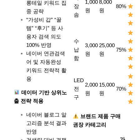
1,000
8,000
롱테일 키워드 집
장
80%
원
원
중 공략
솜
“가성비 갑” “꿀
템” “후기” 등 사
용자 검색 의도
수
100% 반영
3,000
25,000
납
75%
네이버 연관검색
원
원
함
어 및 자동완성
키워드 전략적 활
용
LED
2,000
15,000
전
70%
데이터 기반 상위노
원
원
구
출 전략 적용
네이버 블로그 알
브랜드 제품 구매
고리즘 분석 결과
권장 카테고리
반영
가