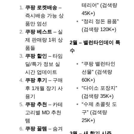
테리어” (검색량
쿠팡 로켓배송
–
45K+)
즉시배송 가능 상
“정리 정돈 용품”
품만 엄선
(검색량 120K+)
쿠팡 베스트
– 실
제 판매량 1위 상
2월 – 밸런타인데이 특
품들
수
쿠팡 할인
– 타임
“쿠팡 밸런타인
딜/특가 정보 실
선물” (검색량
시간 업데이트
60K+)
쿠팡 후기
– 구매
“다이소 포장지”
후 1개월 장기 사
(검색량 35K+)
용기
“수제 초콜릿 도
쿠팡 추천
– 카테
구” (검색량
고리별 MD 추천
25K+)
템
쿠팡 꿀템
– 숨겨
3월 – 새 학기 시즌