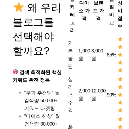
다이
브랜
성
왜 우리
카
질
소 가
드 가
비
테
비
격
격
점
블로그를
고
교
수
리
선택해야
기
할까요?
본
1,000
3,000
85%
볼
원
원
펜
검색 최적화된 핵심
실
키워드 완전 정복
리
2,000
12,000
“쿠팡 추천템” 월
콘
90%
원
원
검색량 50,000+
주
키워드 타겟팅
걱
“다이소 신상” 월
검색량 30,000+
화