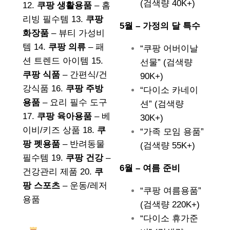
(검색량 40K+)
12.
쿠팡 생활용품
– 홈
리빙 필수템 13.
쿠팡
5월 – 가정의 달 특수
화장품
– 뷰티 가성비
템 14.
쿠팡 의류
– 패
“쿠팡 어버이날
션 트렌드 아이템 15.
선물” (검색량
쿠팡 식품
– 간편식/건
90K+)
강식품 16.
쿠팡 주방
“다이소 카네이
용품
– 요리 필수 도구
션” (검색량
17.
쿠팡 육아용품
– 베
30K+)
이비/키즈 상품 18.
쿠
“가족 모임 용품”
팡 펫용품
– 반려동물
(검색량 55K+)
필수템 19.
쿠팡 건강
–
6월 – 여름 준비
건강관리 제품 20.
쿠
팡 스포츠
– 운동/레저
“쿠팡 여름용품”
용품
(검색량 220K+)
“다이소 휴가준