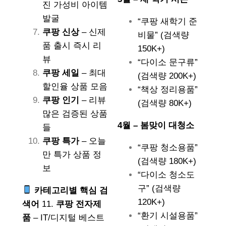
진 가성비 아이템
발굴
“쿠팡 새학기 준
쿠팡 신상
– 신제
비물” (검색량
품 출시 즉시 리
150K+)
뷰
“다이소 문구류”
쿠팡 세일
– 최대
(검색량 200K+)
할인율 상품 모음
“책상 정리용품”
쿠팡 인기
– 리뷰
(검색량 80K+)
많은 검증된 상품
4월 – 봄맞이 대청소
들
쿠팡 특가
– 오늘
“쿠팡 청소용품”
만 특가 상품 정
(검색량 180K+)
보
“다이소 청소도
구” (검색량
카테고리별 핵심 검
120K+)
색어
11.
쿠팡 전자제
“환기 시설용품”
품
– IT/디지털 베스트