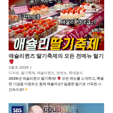
애슐리퀸즈 딸기축제의 모든 전메뉴 털기
2월 8, 2026
/
디저트
,
딸기축제
,
애슐리퀸즈
,
전메뉴
,
축제음식
2026년 애슐리퀸즈 딸기축제!
모든 메뉴를 소개하고, 특별
한 기념품 이벤트도 함께 해볼까요? 달콤한 딸기로 가득한 시
간속으로!