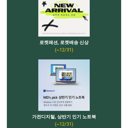
로켓패션, 로켓배송 신상
(~12/31)
가전디지털, 상반기 인기 노트북
(~12/31)