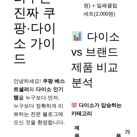
원) + 밀폐클립
진짜 쿠
세트(2,000원)
팡·다이
다이소
소 가이
vs 브랜드
드
제품 비교
분석
안녕하세요!
쿠팡 베스
트셀러
와
다이소 인기
템
을 누구보다 먼저,
다이소가 압승하는
누구보다 정확하게 리
카테고리
뷰하는 전문 블로그에
오신 것을 환영합니다.
제
가
품
품