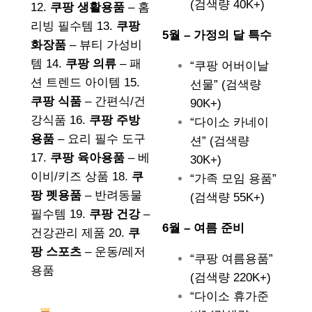
(검색량 40K+)
12.
쿠팡 생활용품
– 홈
리빙 필수템 13.
쿠팡
5월 – 가정의 달 특수
화장품
– 뷰티 가성비
템 14.
쿠팡 의류
– 패
“쿠팡 어버이날
션 트렌드 아이템 15.
선물” (검색량
쿠팡 식품
– 간편식/건
90K+)
강식품 16.
쿠팡 주방
“다이소 카네이
용품
– 요리 필수 도구
션” (검색량
17.
쿠팡 육아용품
– 베
30K+)
이비/키즈 상품 18.
쿠
“가족 모임 용품”
팡 펫용품
– 반려동물
(검색량 55K+)
필수템 19.
쿠팡 건강
–
6월 – 여름 준비
건강관리 제품 20.
쿠
팡 스포츠
– 운동/레저
“쿠팡 여름용품”
용품
(검색량 220K+)
“다이소 휴가준