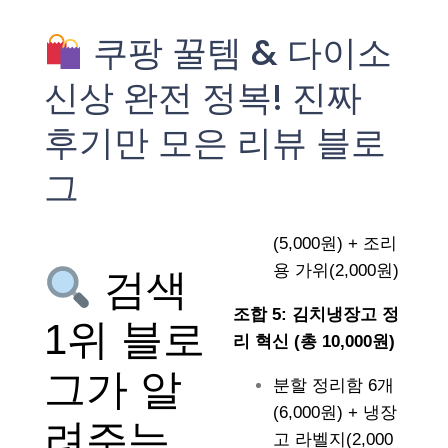
쿠팡 꿀템 & 다이소
신상 완전 정복! 진짜
후기만 모은 리뷰 블로
그
(5,000원) + 조리
용 가위(2,000원)
검색
조합 5: 김치냉장고 정
1위 블로
리 혁신 (총 10,000원)
그가 알
분할 정리함 6개
(6,000원) + 냉장
려주는
고 라벨지(2,000