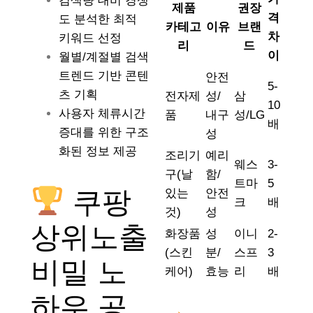
검색량 대비 경쟁
제품
권장
격
도 분석한 최적
카테고
이유
브랜
차
키워드 선정
리
드
이
월별/계절별 검색
트렌드 기반 콘텐
안전
5-
츠 기획
전자제
성/
삼
10
사용자 체류시간
품
내구
성/LG
배
증대를 위한 구조
성
화된 정보 제공
조리기
예리
웨스
3-
구(날
함/
트마
5
쿠팡
있는
안전
크
배
것)
성
상위노출
화장품
성
이니
2-
(스킨
분/
스프
3
비밀 노
케어)
효능
리
배
하우 공