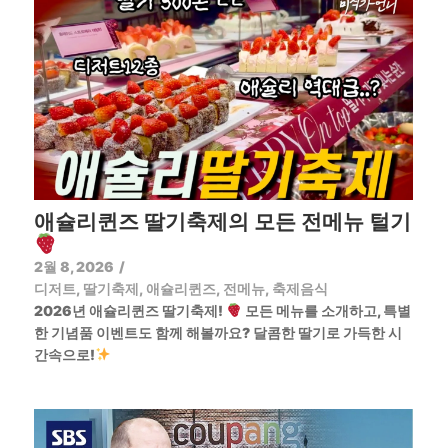
애슐리퀸즈 딸기축제의 모든 전메뉴 털기
2월 8, 2026
/
디저트
,
딸기축제
,
애슐리퀸즈
,
전메뉴
,
축제음식
2026년 애슐리퀸즈 딸기축제!
모든 메뉴를 소개하고, 특별
한 기념품 이벤트도 함께 해볼까요? 달콤한 딸기로 가득한 시
간속으로!