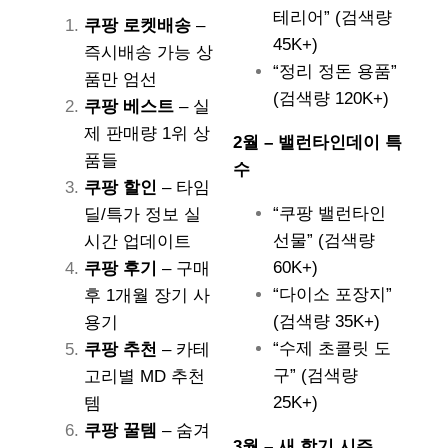
테리어” (검색량
쿠팡 로켓배송
–
45K+)
즉시배송 가능 상
“정리 정돈 용품”
품만 엄선
(검색량 120K+)
쿠팡 베스트
– 실
제 판매량 1위 상
2월 – 밸런타인데이 특
품들
수
쿠팡 할인
– 타임
“쿠팡 밸런타인
딜/특가 정보 실
선물” (검색량
시간 업데이트
60K+)
쿠팡 후기
– 구매
“다이소 포장지”
후 1개월 장기 사
(검색량 35K+)
용기
“수제 초콜릿 도
쿠팡 추천
– 카테
구” (검색량
고리별 MD 추천
25K+)
템
쿠팡 꿀템
– 숨겨
3월 – 새 학기 시즌