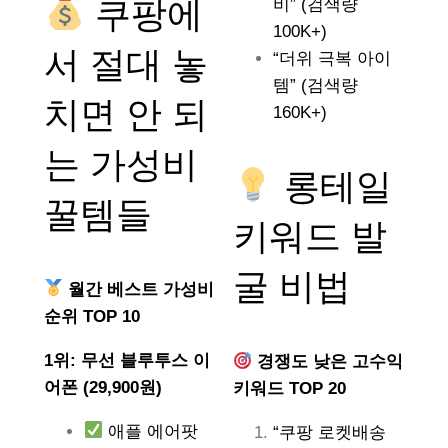
쿠팡에
비” (검색량
100K+)
서 절대 놓
“더위 극복 아이
템” (검색량
치면 안 되
160K+)
는
가성비
롱테일
꿀템들
키워드 발
굴 비법
월간 베스트 가성비
순위 TOP 10
1위: 무선 블루투스 이
경쟁도 낮은 고수익
어폰 (29,900원)
키워드 TOP 20
애플 에어팟
“쿠팡 로켓배송