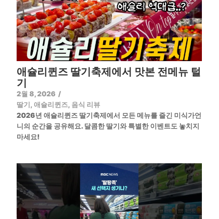
애슐리퀸즈 딸기축제에서 맛본 전메뉴 털
기
2월 8, 2026
/
딸기
,
애슐리퀸즈
,
음식 리뷰
2026년 애슐리퀸즈 딸기축제에서 모든 메뉴를 즐긴 미식가언
니의 순간을 공유해요. 달콤한 딸기와 특별한 이벤트도 놓치지
마세요!