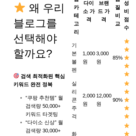
다이
브랜
성
왜 우리
카
질
소 가
드 가
비
테
비
격
격
점
블로그를
고
교
수
리
선택해야
기
할까요?
본
1,000
3,000
85%
볼
원
원
펜
검색 최적화된 핵심
실
키워드 완전 정복
리
2,000
12,000
“쿠팡 추천템” 월
콘
90%
원
원
검색량 50,000+
주
키워드 타겟팅
걱
“다이소 신상” 월
검색량 30,000+
화