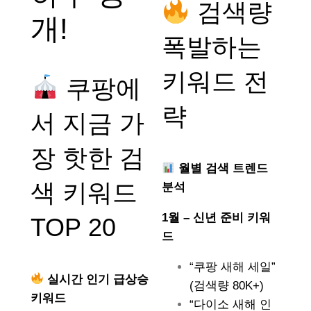
검색량
개!
폭발하는
키워드 전
쿠팡에
략
서 지금 가
장 핫한 검
월별 검색 트렌드
색 키워드
분석
1월 – 신년 준비 키워
TOP 20
드
“쿠팡 새해 세일”
실시간 인기 급상승
(검색량 80K+)
키워드
“다이소 새해 인