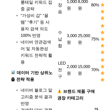
1,000
8,000
롱테일 키워드 집
장
80%
원
원
중 공략
솜
“가성비 갑” “꿀
템” “후기” 등 사
용자 검색 의도
수
100% 반영
3,000
25,000
납
75%
네이버 연관검색
원
원
함
어 및 자동완성
키워드 전략적 활
용
LED
2,000
15,000
전
70%
데이터 기반 상위노
원
원
구
출 전략 적용
네이버 블로그 알
브랜드 제품 구매
고리즘 분석 결과
권장 카테고리
반영
가