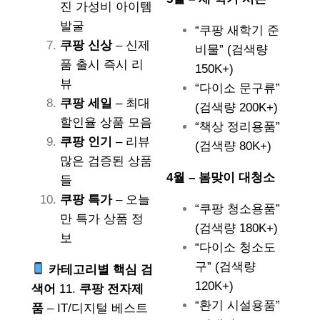
진 가성비 아이템
발굴
“쿠팡 새학기 준
쿠팡 신상
– 신제
비물” (검색량
품 출시 즉시 리
150K+)
뷰
“다이소 문구류”
쿠팡 세일
– 최대
(검색량 200K+)
할인율 상품 모음
“책상 정리용품”
쿠팡 인기
– 리뷰
(검색량 80K+)
많은 검증된 상품
4월 – 봄맞이 대청소
들
쿠팡 특가
– 오늘
“쿠팡 청소용품”
만 특가 상품 정
(검색량 180K+)
보
“다이소 청소도
구” (검색량
카테고리별 핵심 검
120K+)
색어
11.
쿠팡 전자제
“환기 시설용품”
품
– IT/디지털 베스트