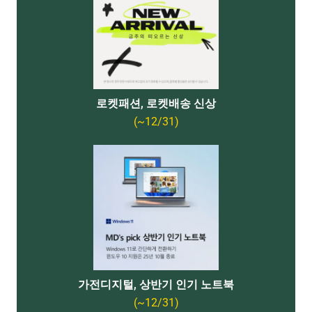
로켓패션, 로켓배송 신상
(~12/31)
가전디지털, 상반기 인기 노트북
(~12/31)