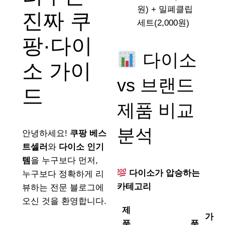
원) + 밀폐클립
진짜 쿠
세트(2,000원)
팡·다이
다이소
소 가이
vs 브랜드
드
제품 비교
분석
안녕하세요!
쿠팡 베스
트셀러
와
다이소 인기
템
을 누구보다 먼저,
다이소가 압승하는
누구보다 정확하게 리
카테고리
뷰하는 전문 블로그에
오신 것을 환영합니다.
제
가
품
품