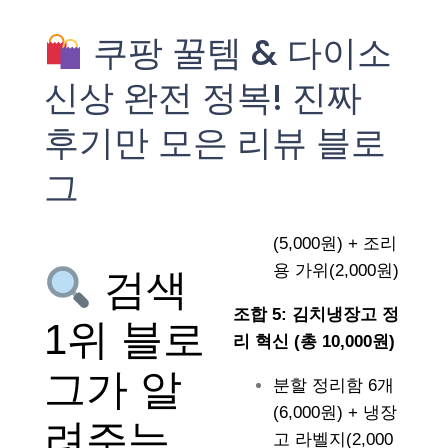
쿠팡 꿀템 & 다이소
신상 완전 정복! 진짜
후기만 모은 리뷰 블로
그
(5,000원) + 조리
용 가위(2,000원)
검색
조합 5: 김치냉장고 정
1위 블로
리 혁신 (총 10,000원)
그가 알
분할 정리함 6개
(6,000원) + 냉장
려주는
고 라벨지(2,000