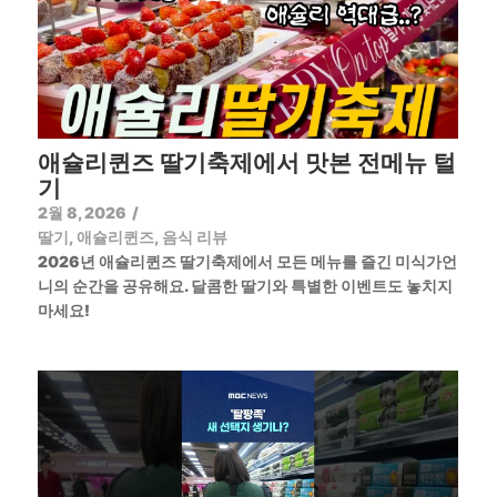
애슐리퀸즈 딸기축제에서 맛본 전메뉴 털
기
2월 8, 2026
/
딸기
,
애슐리퀸즈
,
음식 리뷰
2026년 애슐리퀸즈 딸기축제에서 모든 메뉴를 즐긴 미식가언
니의 순간을 공유해요. 달콤한 딸기와 특별한 이벤트도 놓치지
마세요!