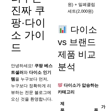
원) + 밀폐클립
진짜 쿠
세트(2,000원)
팡·다이
다이소
소 가이
vs 브랜드
드
제품 비교
분석
안녕하세요!
쿠팡 베스
트셀러
와
다이소 인기
템
을 누구보다 먼저,
다이소가 압승하는
누구보다 정확하게 리
카테고리
뷰하는 전문 블로그에
오신 것을 환영합니다.
제
가
품
품