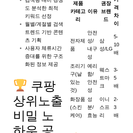
검색량 대비 경쟁
제품
권장
격
도 분석한 최적
카테고
이유
브랜
차
키워드 선정
리
드
이
월별/계절별 검색
트렌드 기반 콘텐
안전
5-
츠 기획
전자제
성/
삼
10
사용자 체류시간
품
내구
성/LG
배
증대를 위한 구조
성
화된 정보 제공
조리기
예리
웨스
3-
구(날
함/
트마
5
쿠팡
있는
안전
크
배
것)
성
상위노출
화장품
성
이니
2-
(스킨
분/
스프
3
비밀 노
케어)
효능
리
배
하우 공