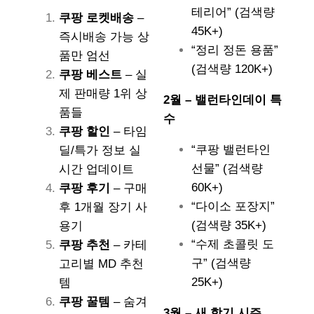
테리어” (검색량
쿠팡 로켓배송
–
45K+)
즉시배송 가능 상
“정리 정돈 용품”
품만 엄선
(검색량 120K+)
쿠팡 베스트
– 실
제 판매량 1위 상
2월 – 밸런타인데이 특
품들
수
쿠팡 할인
– 타임
“쿠팡 밸런타인
딜/특가 정보 실
선물” (검색량
시간 업데이트
60K+)
쿠팡 후기
– 구매
“다이소 포장지”
후 1개월 장기 사
(검색량 35K+)
용기
“수제 초콜릿 도
쿠팡 추천
– 카테
구” (검색량
고리별 MD 추천
25K+)
템
쿠팡 꿀템
– 숨겨
3월 – 새 학기 시즌