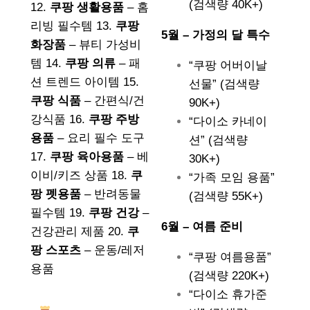
(검색량 40K+)
12.
쿠팡 생활용품
– 홈
리빙 필수템 13.
쿠팡
5월 – 가정의 달 특수
화장품
– 뷰티 가성비
템 14.
쿠팡 의류
– 패
“쿠팡 어버이날
션 트렌드 아이템 15.
선물” (검색량
쿠팡 식품
– 간편식/건
90K+)
강식품 16.
쿠팡 주방
“다이소 카네이
용품
– 요리 필수 도구
션” (검색량
17.
쿠팡 육아용품
– 베
30K+)
이비/키즈 상품 18.
쿠
“가족 모임 용품”
팡 펫용품
– 반려동물
(검색량 55K+)
필수템 19.
쿠팡 건강
–
6월 – 여름 준비
건강관리 제품 20.
쿠
팡 스포츠
– 운동/레저
“쿠팡 여름용품”
용품
(검색량 220K+)
“다이소 휴가준