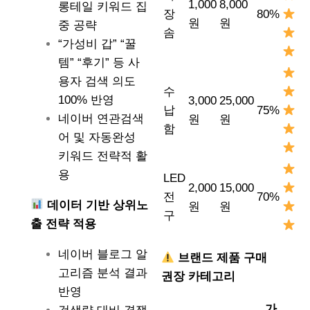
1,000
8,000
롱테일 키워드 집
장
80%
원
원
중 공략
솜
“가성비 갑” “꿀
템” “후기” 등 사
용자 검색 의도
수
100% 반영
3,000
25,000
납
75%
네이버 연관검색
원
원
함
어 및 자동완성
키워드 전략적 활
용
LED
2,000
15,000
전
70%
데이터 기반 상위노
원
원
구
출 전략 적용
네이버 블로그 알
브랜드 제품 구매
고리즘 분석 결과
권장 카테고리
반영
가