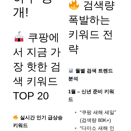
검색량
개!
폭발하는
키워드 전
쿠팡에
략
서 지금 가
장 핫한 검
월별 검색 트렌드
색 키워드
분석
1월 – 신년 준비 키워
TOP 20
드
“쿠팡 새해 세일”
실시간 인기 급상승
(검색량 80K+)
키워드
“다이소 새해 인