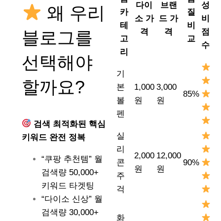
다이
브랜
성
왜 우리
카
질
소 가
드 가
비
테
비
격
격
점
블로그를
고
교
수
리
선택해야
기
할까요?
본
1,000
3,000
85%
볼
원
원
펜
검색 최적화된 핵심
실
키워드 완전 정복
리
2,000
12,000
“쿠팡 추천템” 월
콘
90%
원
원
검색량 50,000+
주
키워드 타겟팅
걱
“다이소 신상” 월
검색량 30,000+
화