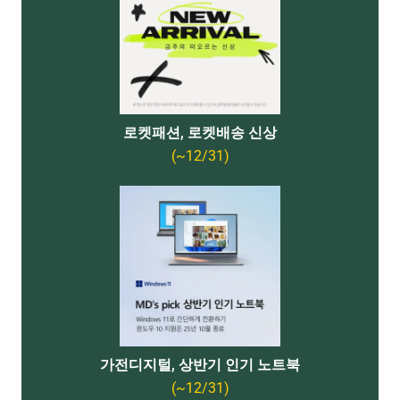
로켓패션, 로켓배송 신상
(~12/31)
가전디지털, 상반기 인기 노트북
(~12/31)