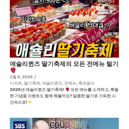
애슐리퀸즈 딸기축제의 모든 전메뉴 털기
2월 8, 2026
/
디저트
,
딸기축제
,
애슐리퀸즈
,
전메뉴
,
축제음식
2026년 애슐리퀸즈 딸기축제!
모든 메뉴를 소개하고, 특별
한 기념품 이벤트도 함께 해볼까요? 달콤한 딸기로 가득한 시
간속으로!