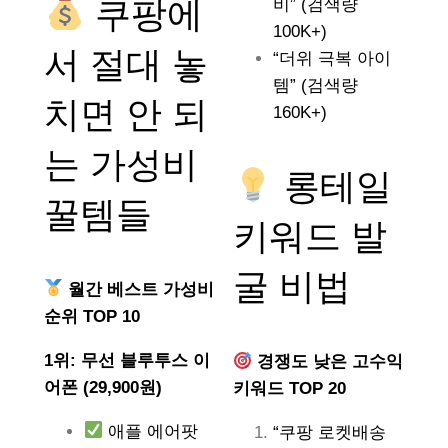
쿠팡에
비” (검색량
100K+)
서 절대 놓
“더위 극복 아이
템” (검색량
치면 안 되
160K+)
는
가성비
롱테일
꿀템들
키워드 발
굴 비법
월간 베스트 가성비
순위 TOP 10
1위: 무선 블루투스 이
경쟁도 낮은 고수익
어폰 (29,900원)
키워드 TOP 20
애플 에어팟
“쿠팡 로켓배송