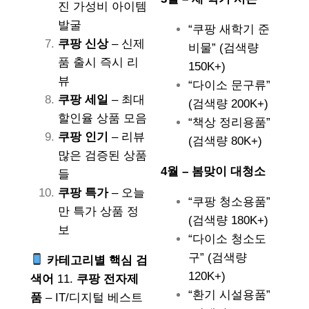
진 가성비 아이템
발굴
“쿠팡 새학기 준
쿠팡 신상
– 신제
비물” (검색량
품 출시 즉시 리
150K+)
뷰
“다이소 문구류”
쿠팡 세일
– 최대
(검색량 200K+)
할인율 상품 모음
“책상 정리용품”
쿠팡 인기
– 리뷰
(검색량 80K+)
많은 검증된 상품
4월 – 봄맞이 대청소
들
쿠팡 특가
– 오늘
“쿠팡 청소용품”
만 특가 상품 정
(검색량 180K+)
보
“다이소 청소도
구” (검색량
카테고리별 핵심 검
120K+)
색어
11.
쿠팡 전자제
“환기 시설용품”
품
– IT/디지털 베스트