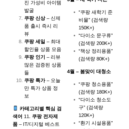
진 가성비 아이템
발굴
“쿠팡 새학기 준
쿠팡 신상
– 신제
비물” (검색량
품 출시 즉시 리
150K+)
뷰
“다이소 문구류”
쿠팡 세일
– 최대
(검색량 200K+)
할인율 상품 모음
“책상 정리용품”
쿠팡 인기
– 리뷰
(검색량 80K+)
많은 검증된 상품
4월 – 봄맞이 대청소
들
쿠팡 특가
– 오늘
“쿠팡 청소용품”
만 특가 상품 정
(검색량 180K+)
보
“다이소 청소도
구” (검색량
카테고리별 핵심 검
120K+)
색어
11.
쿠팡 전자제
“환기 시설용품”
품
– IT/디지털 베스트