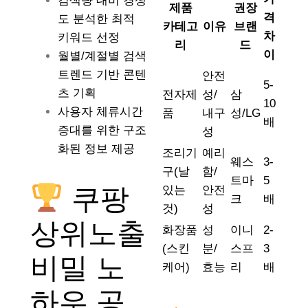
검색량 대비 경쟁
제품
권장
격
도 분석한 최적
카테고
이유
브랜
차
키워드 선정
리
드
이
월별/계절별 검색
트렌드 기반 콘텐
안전
5-
츠 기획
전자제
성/
삼
10
사용자 체류시간
품
내구
성/LG
배
증대를 위한 구조
성
화된 정보 제공
조리기
예리
웨스
3-
구(날
함/
트마
5
쿠팡
있는
안전
크
배
것)
성
상위노출
화장품
성
이니
2-
(스킨
분/
스프
3
비밀 노
케어)
효능
리
배
하우 공