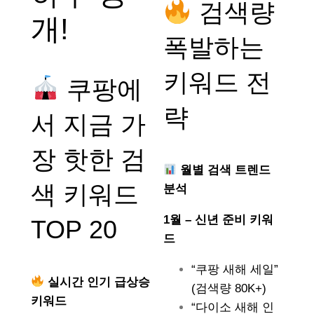
검색량
개!
폭발하는
키워드 전
쿠팡에
략
서 지금 가
장 핫한 검
월별 검색 트렌드
색 키워드
분석
1월 – 신년 준비 키워
TOP 20
드
“쿠팡 새해 세일”
실시간 인기 급상승
(검색량 80K+)
키워드
“다이소 새해 인