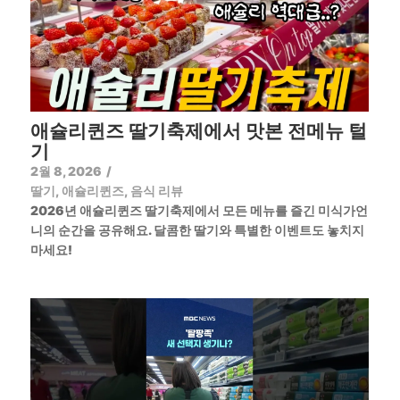
애슐리퀸즈 딸기축제에서 맛본 전메뉴 털
기
2월 8, 2026
/
딸기
,
애슐리퀸즈
,
음식 리뷰
2026년 애슐리퀸즈 딸기축제에서 모든 메뉴를 즐긴 미식가언
니의 순간을 공유해요. 달콤한 딸기와 특별한 이벤트도 놓치지
마세요!