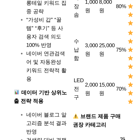
1,000
8,000
롱테일 키워드 집
장
80%
원
원
중 공략
솜
“가성비 갑” “꿀
템” “후기” 등 사
용자 검색 의도
수
100% 반영
3,000
25,000
납
75%
네이버 연관검색
원
원
함
어 및 자동완성
키워드 전략적 활
용
LED
2,000
15,000
전
70%
데이터 기반 상위노
원
원
구
출 전략 적용
네이버 블로그 알
브랜드 제품 구매
고리즘 분석 결과
권장 카테고리
반영
가