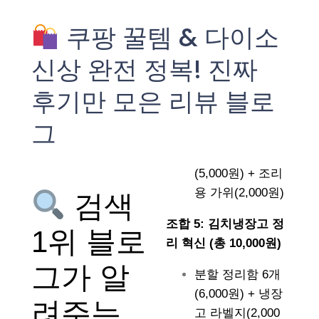
쿠팡 꿀템 & 다이소
신상 완전 정복! 진짜
후기만 모은 리뷰 블로
그
(5,000원) + 조리
용 가위(2,000원)
검색
조합 5: 김치냉장고 정
1위 블로
리 혁신 (총 10,000원)
그가 알
분할 정리함 6개
(6,000원) + 냉장
려주는
고 라벨지(2,000