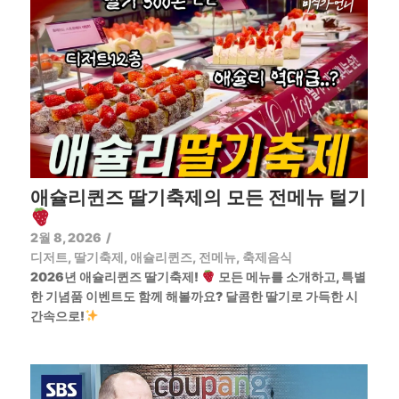
애슐리퀸즈 딸기축제의 모든 전메뉴 털기
2월 8, 2026
/
디저트
,
딸기축제
,
애슐리퀸즈
,
전메뉴
,
축제음식
2026년 애슐리퀸즈 딸기축제!
모든 메뉴를 소개하고, 특별
한 기념품 이벤트도 함께 해볼까요? 달콤한 딸기로 가득한 시
간속으로!