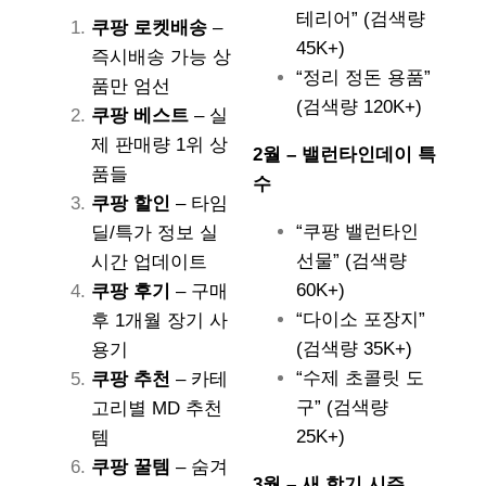
테리어” (검색량
쿠팡 로켓배송
–
45K+)
즉시배송 가능 상
“정리 정돈 용품”
품만 엄선
(검색량 120K+)
쿠팡 베스트
– 실
제 판매량 1위 상
2월 – 밸런타인데이 특
품들
수
쿠팡 할인
– 타임
“쿠팡 밸런타인
딜/특가 정보 실
선물” (검색량
시간 업데이트
60K+)
쿠팡 후기
– 구매
“다이소 포장지”
후 1개월 장기 사
(검색량 35K+)
용기
“수제 초콜릿 도
쿠팡 추천
– 카테
구” (검색량
고리별 MD 추천
25K+)
템
쿠팡 꿀템
– 숨겨
3월 – 새 학기 시즌