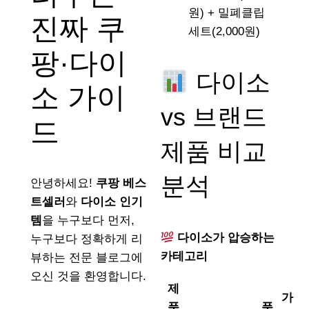
원) + 밀폐클립
진짜 쿠
세트(2,000원)
팡·다이
다이소
소 가이
vs 브랜드
드
제품 비교
분석
안녕하세요!
쿠팡 베스
트셀러
와
다이소 인기
템
을 누구보다 먼저,
다이소가 압승하는
누구보다 정확하게 리
카테고리
뷰하는 전문 블로그에
오신 것을 환영합니다.
제
가
품
품