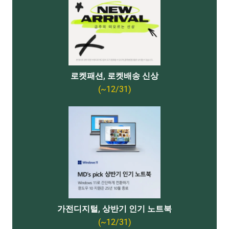
로켓패션, 로켓배송 신상
(~12/31)
가전디지털, 상반기 인기 노트북
(~12/31)