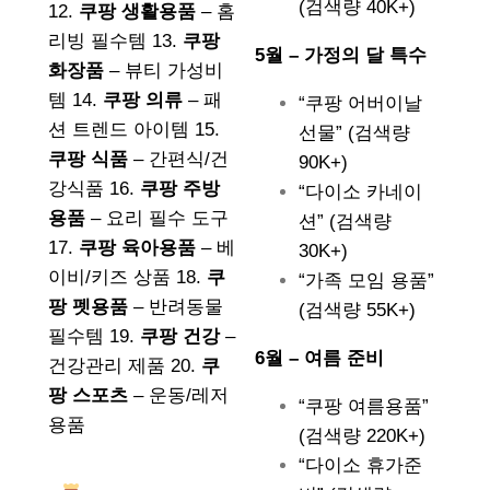
(검색량 40K+)
12.
쿠팡 생활용품
– 홈
리빙 필수템 13.
쿠팡
5월 – 가정의 달 특수
화장품
– 뷰티 가성비
템 14.
쿠팡 의류
– 패
“쿠팡 어버이날
션 트렌드 아이템 15.
선물” (검색량
쿠팡 식품
– 간편식/건
90K+)
강식품 16.
쿠팡 주방
“다이소 카네이
용품
– 요리 필수 도구
션” (검색량
17.
쿠팡 육아용품
– 베
30K+)
이비/키즈 상품 18.
쿠
“가족 모임 용품”
팡 펫용품
– 반려동물
(검색량 55K+)
필수템 19.
쿠팡 건강
–
6월 – 여름 준비
건강관리 제품 20.
쿠
팡 스포츠
– 운동/레저
“쿠팡 여름용품”
용품
(검색량 220K+)
“다이소 휴가준