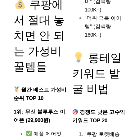
쿠팡에
비” (검색량
100K+)
서 절대 놓
“더위 극복 아이
템” (검색량
치면 안 되
160K+)
는
가성비
롱테일
꿀템들
키워드 발
굴 비법
월간 베스트 가성비
순위 TOP 10
1위: 무선 블루투스 이
경쟁도 낮은 고수익
어폰 (29,900원)
키워드 TOP 20
애플 에어팟
“쿠팡 로켓배송