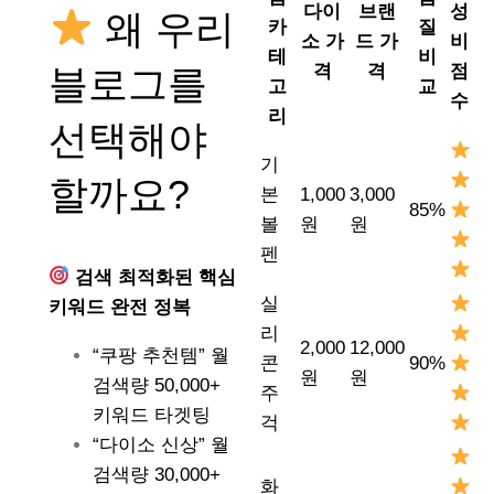
다이
브랜
성
왜 우리
카
질
소 가
드 가
비
테
비
격
격
점
블로그를
고
교
수
리
선택해야
기
할까요?
본
1,000
3,000
85%
볼
원
원
펜
검색 최적화된 핵심
실
키워드 완전 정복
리
2,000
12,000
“쿠팡 추천템” 월
콘
90%
원
원
검색량 50,000+
주
키워드 타겟팅
걱
“다이소 신상” 월
검색량 30,000+
화