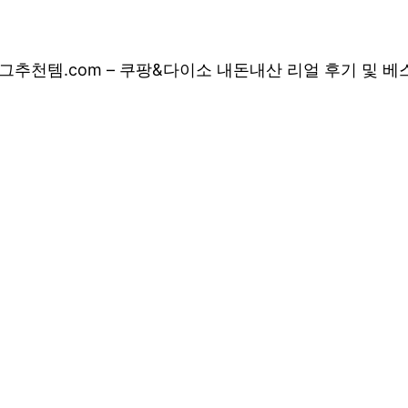
그
추천템.com – 쿠팡&다이소 내돈내산 리얼 후기 및 
 쿠팡&다이소 내돈
 상품 소개