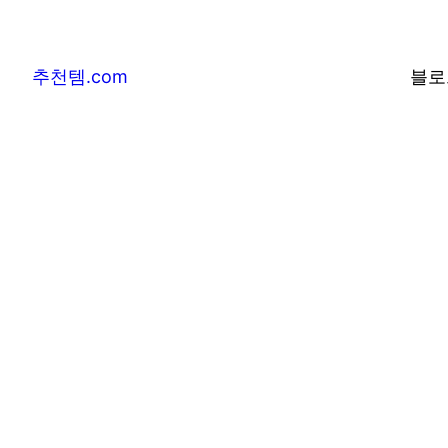
추천템.com
블로
추천템.com –
및 베스트어워즈