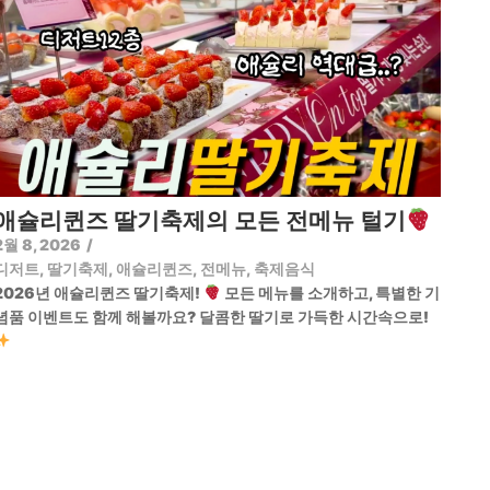
애슐리퀸즈 딸기축제의 모든 전메뉴 털기
2월 8, 2026
/
디저트
,
딸기축제
,
애슐리퀸즈
,
전메뉴
,
축제음식
2026년 애슐리퀸즈 딸기축제!
모든 메뉴를 소개하고, 특별한 기
념품 이벤트도 함께 해볼까요? 달콤한 딸기로 가득한 시간속으로!