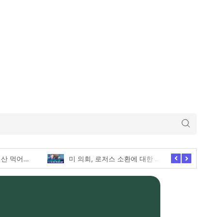
미 의회, 로저스 소환에 대한 긴급한 증언 요청
애슐리퀸즈 딸기축제의 모든 전메뉴 털기