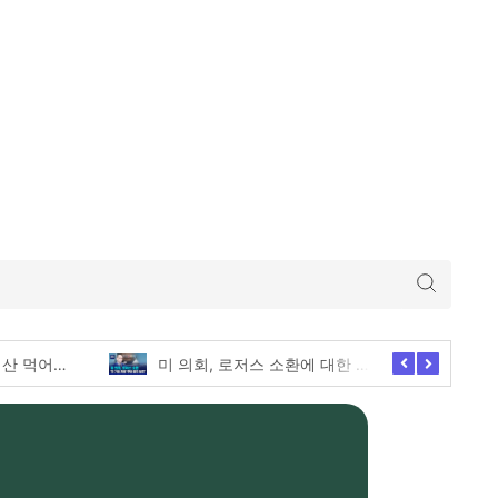
미 의회, 로저스 소환에 대한 긴급한 증언 요청
애슐리퀸즈 딸기축제의 모든 전메뉴 털기