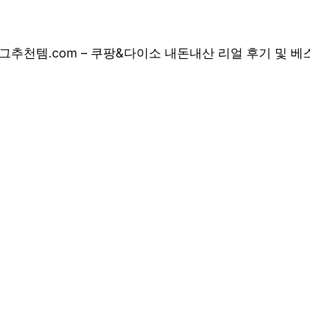
그
추천템.com – 쿠팡&다이소 내돈내산 리얼 후기 및 
 쿠팡&다이소 내돈
 상품 소개