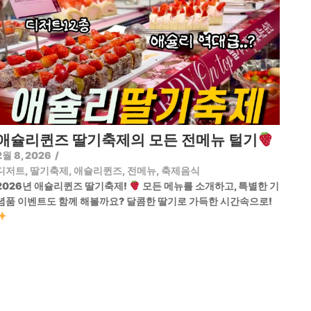
애슐리퀸즈 딸기축제의 모든 전메뉴 털기
2월 8, 2026
/
디저트
,
딸기축제
,
애슐리퀸즈
,
전메뉴
,
축제음식
2026년 애슐리퀸즈 딸기축제!
모든 메뉴를 소개하고, 특별한 기
념품 이벤트도 함께 해볼까요? 달콤한 딸기로 가득한 시간속으로!