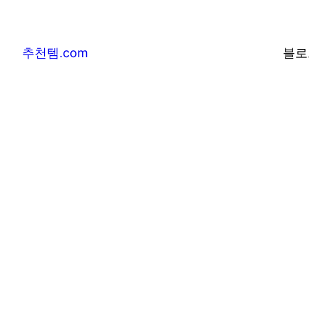
추천템.com
블로
추천템.com –
및 베스트어워즈