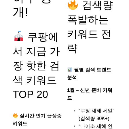
검색량
개!
폭발하는
키워드 전
쿠팡에
략
서 지금 가
장 핫한 검
월별 검색 트렌드
색 키워드
분석
1월 – 신년 준비 키워
TOP 20
드
“쿠팡 새해 세일”
실시간 인기 급상승
(검색량 80K+)
키워드
“다이소 새해 인