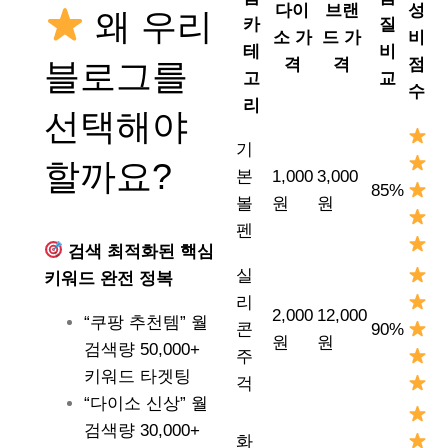
다이
브랜
성
왜 우리
카
질
소 가
드 가
비
테
비
격
격
점
블로그를
고
교
수
리
선택해야
기
할까요?
본
1,000
3,000
85%
볼
원
원
펜
검색 최적화된 핵심
실
키워드 완전 정복
리
2,000
12,000
“쿠팡 추천템” 월
콘
90%
원
원
검색량 50,000+
주
키워드 타겟팅
걱
“다이소 신상” 월
검색량 30,000+
화