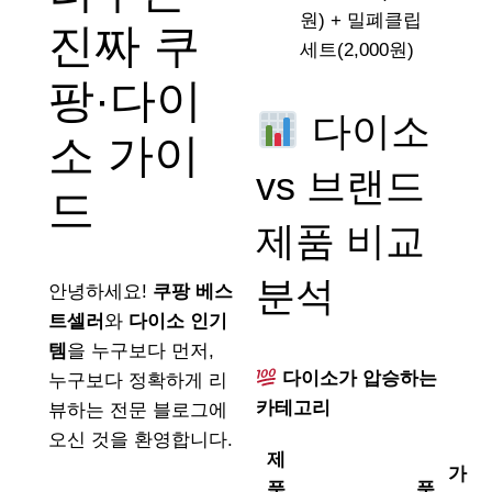
원) + 밀폐클립
진짜 쿠
세트(2,000원)
팡·다이
다이소
소 가이
vs 브랜드
드
제품 비교
분석
안녕하세요!
쿠팡 베스
트셀러
와
다이소 인기
템
을 누구보다 먼저,
다이소가 압승하는
누구보다 정확하게 리
카테고리
뷰하는 전문 블로그에
오신 것을 환영합니다.
제
가
품
품