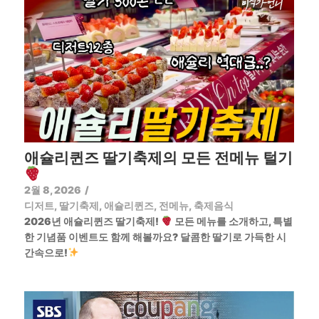
애슐리퀸즈 딸기축제의 모든 전메뉴 털기
2월 8, 2026
/
디저트
,
딸기축제
,
애슐리퀸즈
,
전메뉴
,
축제음식
2026년 애슐리퀸즈 딸기축제!
모든 메뉴를 소개하고, 특별
한 기념품 이벤트도 함께 해볼까요? 달콤한 딸기로 가득한 시
간속으로!