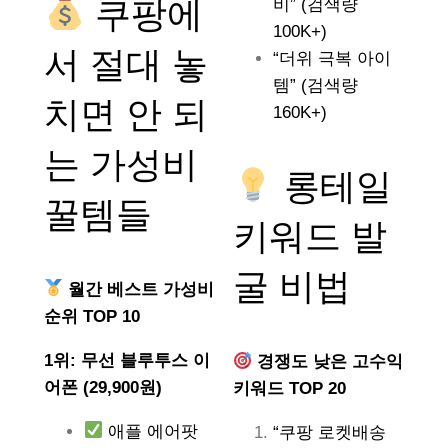
쿠팡에
비” (검색량
100K+)
서 절대 놓
“더위 극복 아이
템” (검색량
치면 안 되
160K+)
는
가성비
롱테일
꿀템들
키워드 발
굴 비법
월간 베스트 가성비
순위 TOP 10
1위: 무선 블루투스 이
경쟁도 낮은 고수익
어폰 (29,900원)
키워드 TOP 20
애플 에어팟
“쿠팡 로켓배송