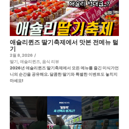
애슐리퀸즈 딸기축제에서 맛본 전메뉴 털
기
2월 8, 2026
/
딸기
,
애슐리퀸즈
,
음식 리뷰
2026년 애슐리퀸즈 딸기축제에서 모든 메뉴를 즐긴 미식가언
니의 순간을 공유해요. 달콤한 딸기와 특별한 이벤트도 놓치지
마세요!