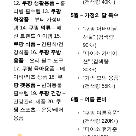
(검색량 40K+)
12.
쿠팡 생활용품
– 홈
리빙 필수템 13.
쿠팡
5월 – 가정의 달 특수
화장품
– 뷰티 가성비
템 14.
쿠팡 의류
– 패
“쿠팡 어버이날
션 트렌드 아이템 15.
선물” (검색량
쿠팡 식품
– 간편식/건
90K+)
강식품 16.
쿠팡 주방
“다이소 카네이
용품
– 요리 필수 도구
션” (검색량
17.
쿠팡 육아용품
– 베
30K+)
이비/키즈 상품 18.
쿠
“가족 모임 용품”
팡 펫용품
– 반려동물
(검색량 55K+)
필수템 19.
쿠팡 건강
–
6월 – 여름 준비
건강관리 제품 20.
쿠
팡 스포츠
– 운동/레저
“쿠팡 여름용품”
용품
(검색량 220K+)
“다이소 휴가준