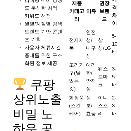
검색량 대비 경쟁
제품
권장
격
도 분석한 최적
카테고
이유
브랜
차
키워드 선정
리
드
이
월별/계절별 검색
트렌드 기반 콘텐
안전
5-
츠 기획
전자제
성/
삼
10
사용자 체류시간
품
내구
성/LG
배
증대를 위한 구조
성
화된 정보 제공
조리기
예리
웨스
3-
구(날
함/
트마
5
쿠팡
있는
안전
크
배
것)
성
상위노출
화장품
성
이니
2-
(스킨
분/
스프
3
비밀 노
케어)
효능
리
배
하우 공