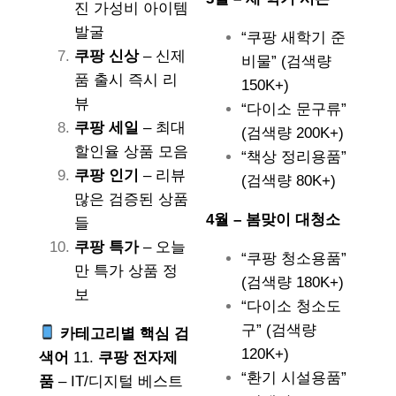
진 가성비 아이템
발굴
“쿠팡 새학기 준
쿠팡 신상
– 신제
비물” (검색량
품 출시 즉시 리
150K+)
뷰
“다이소 문구류”
쿠팡 세일
– 최대
(검색량 200K+)
할인율 상품 모음
“책상 정리용품”
쿠팡 인기
– 리뷰
(검색량 80K+)
많은 검증된 상품
4월 – 봄맞이 대청소
들
쿠팡 특가
– 오늘
“쿠팡 청소용품”
만 특가 상품 정
(검색량 180K+)
보
“다이소 청소도
구” (검색량
카테고리별 핵심 검
120K+)
색어
11.
쿠팡 전자제
“환기 시설용품”
품
– IT/디지털 베스트