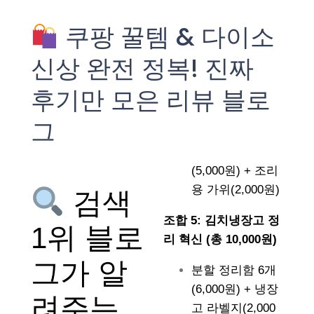
쿠팡 꿀템 & 다이소
신상 완전 정복! 진짜
후기만 모은 리뷰 블로
그
(5,000원) + 조리
용 가위(2,000원)
검색
조합 5: 김치냉장고 정
1위 블로
리 혁신 (총 10,000원)
그가 알
분할 정리함 6개
(6,000원) + 냉장
려주는
고 라벨지(2,000