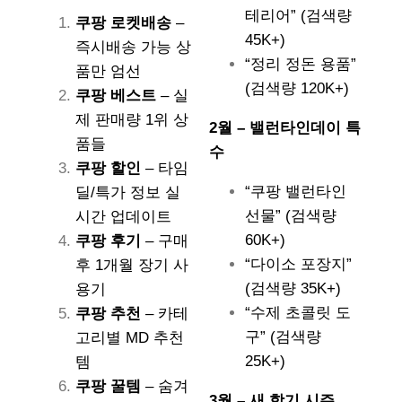
테리어” (검색량
쿠팡 로켓배송
–
45K+)
즉시배송 가능 상
“정리 정돈 용품”
품만 엄선
(검색량 120K+)
쿠팡 베스트
– 실
제 판매량 1위 상
2월 – 밸런타인데이 특
품들
수
쿠팡 할인
– 타임
“쿠팡 밸런타인
딜/특가 정보 실
선물” (검색량
시간 업데이트
60K+)
쿠팡 후기
– 구매
“다이소 포장지”
후 1개월 장기 사
(검색량 35K+)
용기
“수제 초콜릿 도
쿠팡 추천
– 카테
구” (검색량
고리별 MD 추천
25K+)
템
쿠팡 꿀템
– 숨겨
3월 – 새 학기 시즌