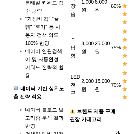
1,000
8,000
롱테일 키워드 집
장
80%
원
원
중 공략
솜
“가성비 갑” “꿀
템” “후기” 등 사
용자 검색 의도
수
100% 반영
3,000
25,000
납
75%
네이버 연관검색
원
원
함
어 및 자동완성
키워드 전략적 활
용
LED
2,000
15,000
전
70%
데이터 기반 상위노
원
원
구
출 전략 적용
네이버 블로그 알
브랜드 제품 구매
고리즘 분석 결과
권장 카테고리
반영
가