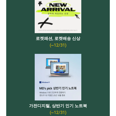
로켓패션, 로켓배송 신상
(~12/31)
가전디지털, 상반기 인기 노트북
(~12/31)