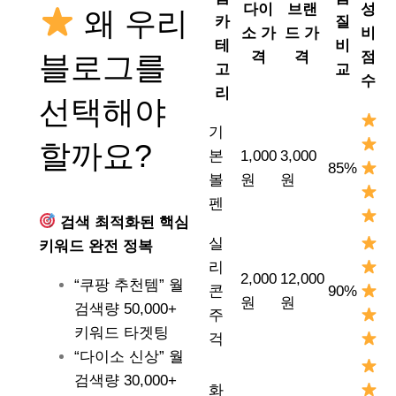
다이
브랜
성
왜 우리
카
질
소 가
드 가
비
테
비
격
격
점
블로그를
고
교
수
리
선택해야
기
할까요?
본
1,000
3,000
85%
볼
원
원
펜
검색 최적화된 핵심
실
키워드 완전 정복
리
2,000
12,000
“쿠팡 추천템” 월
콘
90%
원
원
검색량 50,000+
주
키워드 타겟팅
걱
“다이소 신상” 월
검색량 30,000+
화