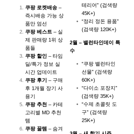
테리어” (검색량
쿠팡 로켓배송
–
45K+)
즉시배송 가능 상
“정리 정돈 용품”
품만 엄선
(검색량 120K+)
쿠팡 베스트
– 실
제 판매량 1위 상
2월 – 밸런타인데이 특
품들
수
쿠팡 할인
– 타임
“쿠팡 밸런타인
딜/특가 정보 실
선물” (검색량
시간 업데이트
60K+)
쿠팡 후기
– 구매
“다이소 포장지”
후 1개월 장기 사
(검색량 35K+)
용기
“수제 초콜릿 도
쿠팡 추천
– 카테
구” (검색량
고리별 MD 추천
25K+)
템
쿠팡 꿀템
– 숨겨
3월 – 새 학기 시즌