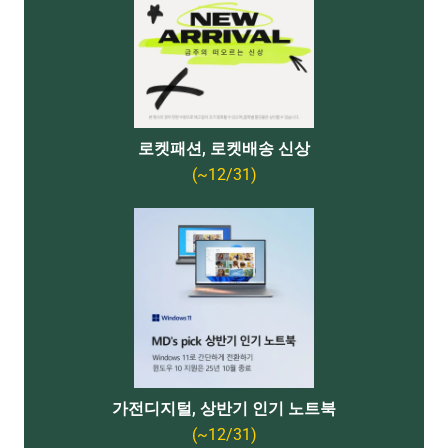
로켓패션, 로켓배송 신상
(~12/31)
가전디지털, 상반기 인기 노트북
(~12/31)