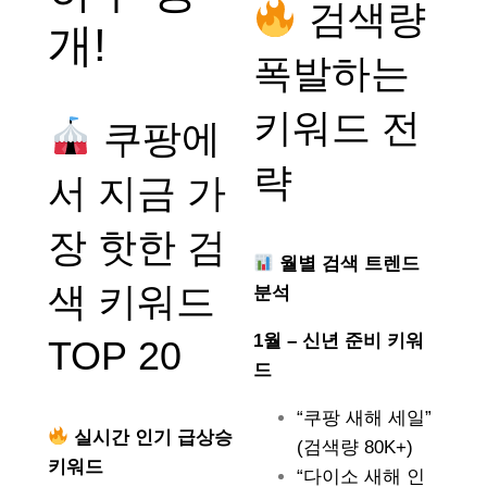
검색량
개!
폭발하는
키워드 전
쿠팡에
략
서 지금 가
장 핫한 검
월별 검색 트렌드
색 키워드
분석
1월 – 신년 준비 키워
TOP 20
드
“쿠팡 새해 세일”
실시간 인기 급상승
(검색량 80K+)
키워드
“다이소 새해 인