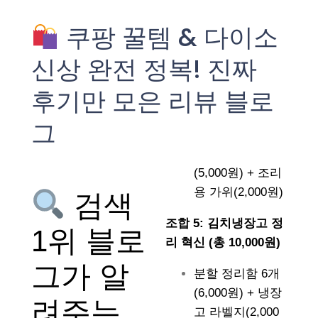
쿠팡 꿀템 & 다이소
신상 완전 정복! 진짜
후기만 모은 리뷰 블로
그
(5,000원) + 조리
용 가위(2,000원)
검색
조합 5: 김치냉장고 정
1위 블로
리 혁신 (총 10,000원)
그가 알
분할 정리함 6개
(6,000원) + 냉장
려주는
고 라벨지(2,000