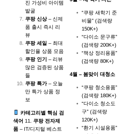
진 가성비 아이템
발굴
“쿠팡 새학기 준
쿠팡 신상
– 신제
비물” (검색량
품 출시 즉시 리
150K+)
뷰
“다이소 문구류”
쿠팡 세일
– 최대
(검색량 200K+)
할인율 상품 모음
“책상 정리용품”
쿠팡 인기
– 리뷰
(검색량 80K+)
많은 검증된 상품
4월 – 봄맞이 대청소
들
쿠팡 특가
– 오늘
“쿠팡 청소용품”
만 특가 상품 정
(검색량 180K+)
보
“다이소 청소도
구” (검색량
카테고리별 핵심 검
120K+)
색어
11.
쿠팡 전자제
“환기 시설용품”
품
– IT/디지털 베스트