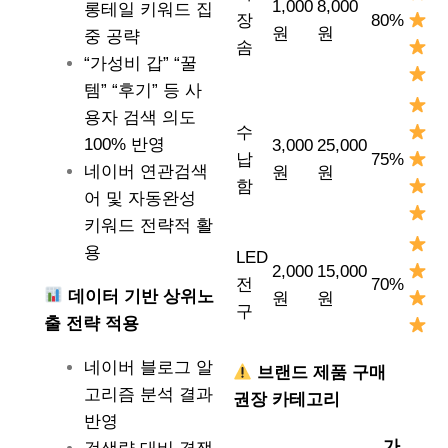
1,000
8,000
롱테일 키워드 집
장
80%
원
원
중 공략
솜
“가성비 갑” “꿀
템” “후기” 등 사
용자 검색 의도
수
100% 반영
3,000
25,000
납
75%
네이버 연관검색
원
원
함
어 및 자동완성
키워드 전략적 활
용
LED
2,000
15,000
전
70%
데이터 기반 상위노
원
원
구
출 전략 적용
네이버 블로그 알
브랜드 제품 구매
고리즘 분석 결과
권장 카테고리
반영
가