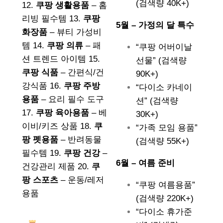
(검색량 40K+)
12.
쿠팡 생활용품
– 홈
리빙 필수템 13.
쿠팡
5월 – 가정의 달 특수
화장품
– 뷰티 가성비
템 14.
쿠팡 의류
– 패
“쿠팡 어버이날
션 트렌드 아이템 15.
선물” (검색량
쿠팡 식품
– 간편식/건
90K+)
강식품 16.
쿠팡 주방
“다이소 카네이
용품
– 요리 필수 도구
션” (검색량
17.
쿠팡 육아용품
– 베
30K+)
이비/키즈 상품 18.
쿠
“가족 모임 용품”
팡 펫용품
– 반려동물
(검색량 55K+)
필수템 19.
쿠팡 건강
–
6월 – 여름 준비
건강관리 제품 20.
쿠
팡 스포츠
– 운동/레저
“쿠팡 여름용품”
용품
(검색량 220K+)
“다이소 휴가준