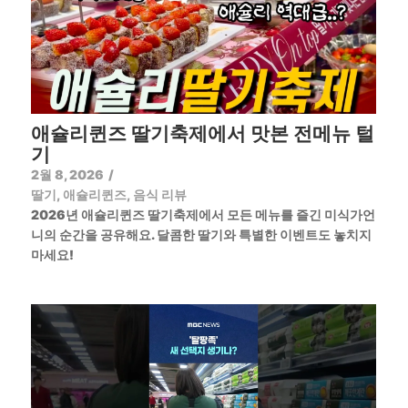
애슐리퀸즈 딸기축제에서 맛본 전메뉴 털
기
2월 8, 2026
/
딸기
,
애슐리퀸즈
,
음식 리뷰
2026년 애슐리퀸즈 딸기축제에서 모든 메뉴를 즐긴 미식가언
니의 순간을 공유해요. 달콤한 딸기와 특별한 이벤트도 놓치지
마세요!