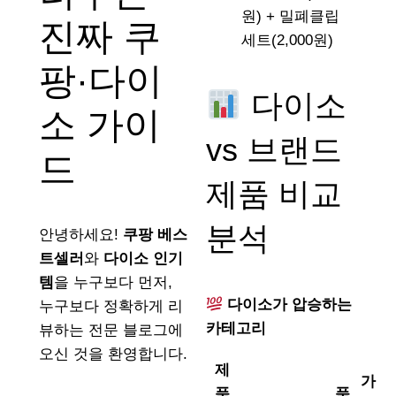
원) + 밀폐클립
진짜 쿠
세트(2,000원)
팡·다이
다이소
소 가이
vs 브랜드
드
제품 비교
분석
안녕하세요!
쿠팡 베스
트셀러
와
다이소 인기
템
을 누구보다 먼저,
다이소가 압승하는
누구보다 정확하게 리
카테고리
뷰하는 전문 블로그에
오신 것을 환영합니다.
제
가
품
품