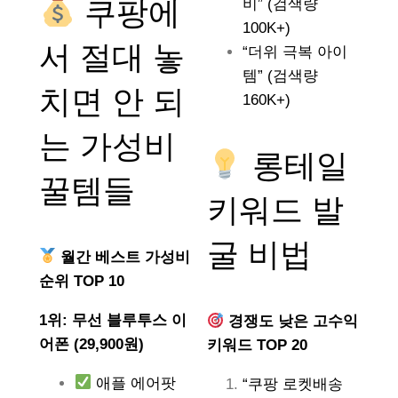
쿠팡에
비” (검색량
100K+)
서 절대 놓
“더위 극복 아이
템” (검색량
치면 안 되
160K+)
는
가성비
롱테일
꿀템들
키워드 발
굴 비법
월간 베스트 가성비
순위 TOP 10
1위: 무선 블루투스 이
경쟁도 낮은 고수익
어폰 (29,900원)
키워드 TOP 20
애플 에어팟
“쿠팡 로켓배송