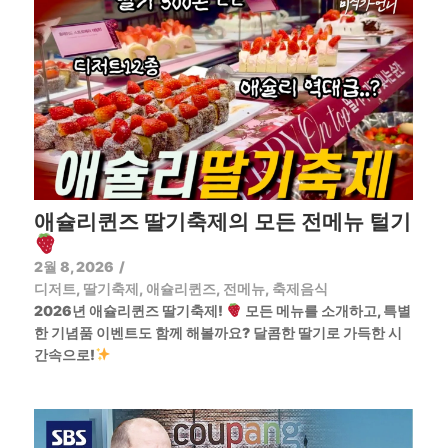
애슐리퀸즈 딸기축제의 모든 전메뉴 털기
2월 8, 2026
/
디저트
,
딸기축제
,
애슐리퀸즈
,
전메뉴
,
축제음식
2026년 애슐리퀸즈 딸기축제!
모든 메뉴를 소개하고, 특별
한 기념품 이벤트도 함께 해볼까요? 달콤한 딸기로 가득한 시
간속으로!