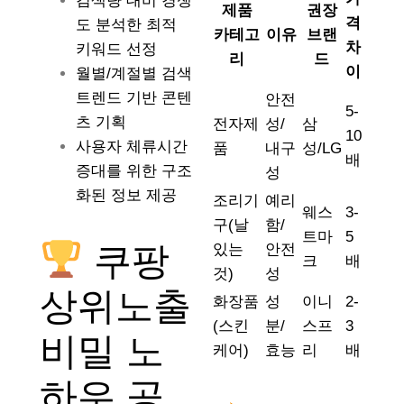
검색량 대비 경쟁
제품
권장
격
도 분석한 최적
카테고
이유
브랜
차
키워드 선정
리
드
이
월별/계절별 검색
트렌드 기반 콘텐
안전
5-
츠 기획
전자제
성/
삼
10
사용자 체류시간
품
내구
성/LG
배
증대를 위한 구조
성
화된 정보 제공
조리기
예리
웨스
3-
구(날
함/
트마
5
쿠팡
있는
안전
크
배
것)
성
상위노출
화장품
성
이니
2-
(스킨
분/
스프
3
비밀 노
케어)
효능
리
배
하우 공